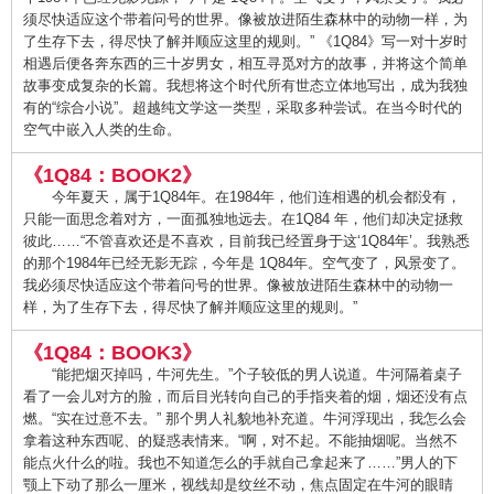
须尽快适应这个带着问号的世界。像被放进陌生森林中的动物一样，为
了生存下去，得尽快了解并顺应这里的规则。” 《1Q84》写一对十岁时
相遇后便各奔东西的三十岁男女，相互寻觅对方的故事，并将这个简单
故事变成复杂的长篇。我想将这个时代所有世态立体地写出，成为我独
有的“综合小说”。超越纯文学这一类型，采取多种尝试。在当今时代的
空气中嵌入人类的生命。
《1Q84：BOOK2》
今年夏天，属于1Q84年。在1984年，他们连相遇的机会都没有，
只能一面思念着对方，一面孤独地远去。在1Q84 年，他们却决定拯救
彼此……“不管喜欢还是不喜欢，目前我已经置身于这‘1Q84年’。我熟悉
的那个1984年已经无影无踪，今年是 1Q84年。空气变了，风景变了。
我必须尽快适应这个带着问号的世界。像被放进陌生森林中的动物一
样，为了生存下去，得尽快了解并顺应这里的规则。”
《1Q84：BOOK3》
“能把烟灭掉吗，牛河先生。”个子较低的男人说道。牛河隔着桌子
看了一会儿对方的脸，而后目光转向自己的手指夹着的烟，烟还没有点
燃。“实在过意不去。” 那个男人礼貌地补充道。牛河浮现出，我怎么会
拿着这种东西呢、的疑惑表情来。“啊，对不起。不能抽烟呢。当然不
能点火什么的啦。我也不知道怎么的手就自己拿起来了……”男人的下
颚上下动了那么一厘米，视线却是纹丝不动，焦点固定在牛河的眼睛