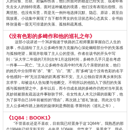
人的背叛、出轨、欺骗和伤害，他们所面对的都是已经失去、或者即将
失去女人的独特境遇。面对这种尴尬的境遇，他们没有表现出怨恨、出
离愤怒、也没有斥责，而是无一例外地选择沉默、隐忍、原谅，甚至自
我放逐。小说集中展现了当下都市男女的生活状态和心态真实，全书始
终弥漫着一股无可排遣的失落、孤独和疏离感。
《没有色彩的多崎作和他的巡礼之年》
这部小说讲述一个36岁痴迷于铁路的工程师重新掌握自己人生的
故事，作品描绘了主人公多崎作努力克服内心深处幽暗部分中的失落感
与孤独绝望，展现并歌颂了主人公的坚强。作者在该书的开头中写
到：“从大学二年级的7月到次年1月这段时间，多崎作几乎只是在考虑
一件事——死亡。”主人公多崎作在高中时代有几个亲密的好友，他们
的姓氏中分别带有“赤”、“青”、“白”、“黑”，而“多崎”这个没有色彩的名字
令他感到一种“无法言喻的距离感”和不安。主人公独自背井离乡来到东
京求学，却被这4人告知要与他断交。不明所以的他陷入了强烈的失落
感与孤独绝望之中。多年以后，而今功成名就的多崎作仍然对当年莫名
其妙就被朋友疏远这件事耿耿于怀。在女性友人木元沙羅的鼓勵下，他
为了探寻自己16年前被拒的“理由”，再次踏上“巡礼”旅途。而此次引导
主人公多崎作踏上旅程的旋律则是弗朗兹·李斯特的《巡礼之年》。
《1Q84：BOOK1》
“不管喜欢还是不喜欢，目前我已经置身于这‘1Q84年’。我熟悉的那
个1984年已经无影无踪，今年是 1Q84年。空气变了，风景变了。我必