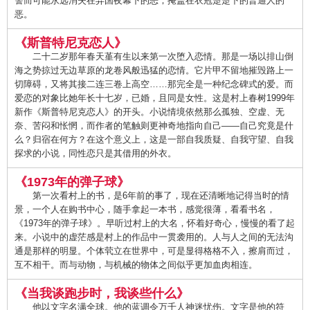
警而可能永远消失在异国夜幕下的恶，掩盖在衣冠楚楚下的普通人的
恶。
《斯普特尼克恋人》
二十二岁那年春天堇有生以来第一次堕入恋情。那是一场以排山倒
海之势掠过无边草原的龙卷风般迅猛的恋情。它片甲不留地摧毁路上一
切障碍，又将其接二连三卷上高空……那完全是一种纪念碑式的爱。而
爱恋的对象比她年长十七岁，已婚，且同是女性。这是村上春树1999年
新作《斯普特尼克恋人》的开头。小说情境依然那么孤独、空虚、无
奈、苦闷和怅惘，而作者的笔触则更神奇地指向自己——自己究竟是什
么？归宿在何方？在这个意义上，这是一部自我质疑、自我守望、自我
探求的小说，同性恋只是其借用的外衣。
《1973年的弹子球》
第一次看村上的书，是6年前的事了，现在还清晰地记得当时的情
景，一个人在购书中心，随手拿起一本书，感觉很薄，看看书名，
《1973年的弹子球》。早听过村上的大名，怀着好奇心，慢慢的看了起
来。小说中的虚茫感是村上的作品中一贯袭用的。人与人之间的无法沟
通是那样的明显。个体茕立在世界中，可是显得格格不入，擦肩而过，
互不相干。而与动物，与机械的物体之间似乎更加血肉相连。
《当我谈跑步时，我谈些什么》
他以文字名满全球。他的蓝调令万千人神迷忧伤。文字是他的符