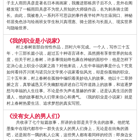
子主人雨田具彦是著名日本画画家，我搬进那栋房子后不久，意外在阁
楼发现了一幅雨田具彦不为世人所知的大师级作品，名为刺杀骑士团
长。由此，我被卷入一系列不可思议的事件夜半铃声与古庙洞口、神秘
邻居免色涉与绘画班女学生秋川真理惠、骑士团长与长面人、现实世界
与隐喻世界。
《我的职业是小说家》
村上春树首部自传性作品，历时六年完成。一个人，写作三十五
年，十三部长篇小说，超过五十种语言译本。虽然拥有享誉世界的知名
度，但关于村上春树，许多事情始终包裹在神秘的面纱中：他是怎样下
定决心走上职业小说家之路？对他来说，人生中幸福的事是什么？究竟
如何看待芥川奖与诺贝尔文学奖小说家看似风光，却是份孤独的职业。
三十五年来，村上春树在孤独中编织着美妙动人的故事。他以十二章肺
腑之言，真挚诚恳又不失幽默地讲述自己写作道路上的故事，和追逐梦
想与幸福的人生往事。不论是作为声名显赫的作家，还是认真生活的普
通人，他的故事都为人们带来信心和勇气。《我的职业是小说家》就是
村上春树热爱生活、追求梦想的真实写照。
《没有女人的男人们》
共收录了七个短篇故事，所讲的全部是关于失去的故事。他把笔
墨集中在现代都市中一群失去女人的男人们身上，无论是在街角的酒
吧，还是闹市一隅的私人公寓，这些男人都有着同样的经历：即身边女