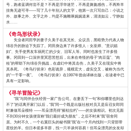
号，跑者蓝调何尝不是？不再是浮华迷茫，不再是旖旎感伤，不再羚羊
挂角无迹可寻——写了几十年别人的文字，他第一次只写自己：小说之
外、故事之外、文字之外，均是不施雕琢娓娓道来，清淡如云，宁静如
水……
《奇鸟形状录》
失业者冈田亨的妻子久美子在其兄长、众议员，黑暗势力代表人物
绵谷升的胁迫下失踪了。冈田身边来了许多怪人：女巫师、“意识娼
妇”、失手使男友车祸死亡的少女、旧军人等。同时也发生了许多怪
事。冈田到一口深井里冥思苦想后，出来在奇怪的母子“肉豆蔻”、“肉
桂”的帮助下向绵谷升挑战，在虚幻中将其击伤，久美子又在现实中将
其杀死。《奇鸟行状录》色彩诡异，规模宏大，虚实交叉，被称为当代
的“一千零一夜”。 《奇鸟行状录》在1997年曾由译林出版，在读者中已
具有一定影响。
《寻羊冒险记》
“我”与同伴合伙经营一家广告公司。在妻丢下一句“和你哪里也到达
不了”的话离开家门以后，“我”同一个既是出版社校对员又是应召女郎同
时兼做耳朵模特 ——耳朵漂亮得“摧枯拉朽”——的女孩相识。初次见面
不到30分钟女孩便宣称“我们最好成为朋友”，之后不时来“我”宿舍同
居。为时不久，一个右翼巨头的秘书限“我”在一个月内找到一只背部带
星纹的羊。但日本偌多羊群，找一只羊谈何容易！但耳朵漂亮的女友却