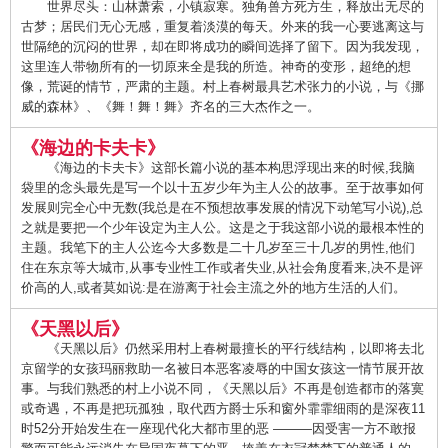
世界尽头：山林萧索，小镇寂寒。独角兽方死方生，释放出无尽的
古梦；居民们无心无感，重复着淡漠的每天。外来的我一心要逃离这与
世隔绝的沉闷的世界，却在即将成功的瞬间选择了留下。因为我发现，
这里连人带物所有的一切原来全是我的所造。神奇的变形，超绝的想
像，荒诞的情节，严肃的主题。村上春树最具艺术张力的小说，与《挪
威的森林》、《舞！舞！舞》齐名的三大杰作之一。
《海边的卡夫卡》
《海边的卡夫卡》这部长篇小说的基本构思浮现出来的时候,我脑
袋里的念头最先是写一个以十五岁少年为主人公的故事。至于故事如何
发展则完全心中无数(我总是在不预想故事发展的情况下动笔写小说),总
之就是要把一个少年设定为主人公。这是之于我这部小说的最根本性的
主题。我笔下的主人公迄今大多数是二十几岁至三十几岁的男性,他们
住在东京等大城市,从事专业性工作或者失业,从社会角度看来,决不是评
价高的人,或者莫如说:是在游离于社会主流之外的地方生活的人们。
《天黑以后》
《天黑以后》仍然采用村上春树最擅长的平行线结构，以即将去北
京留学的女孩玛丽救助一名被日本恶客凌辱的中国女孩这一情节展开故
事。与我们熟悉的村上小说不同，《天黑以后》不再是创造都市的落寞
或奇遇，不再是把玩孤独，取代西方爵士乐和窗外霏霏细雨的是深夜11
时52分开始发生在一座现代化大都市里的恶 ———因受害一方不敢报