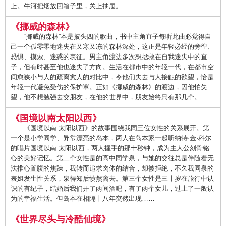
上。牛河把烟放回箱子里，关上抽屉。
《挪威的森林》
“挪威的森林”本是披头四的歌曲，书中主角直子每听此曲必觉得自
己一个孤零零地迷失在又寒又冻的森林深处，这正是年轻必经的旁徨、
恐惧、摸索、迷惑的表征。男主角渡边多次想拯救在自我迷失中的直
子，但有时甚至他也迷失了方向。生活在都市中的年轻一代，在都市空
间愈狭小与人的疏离愈人的对比中，令他们失去与人接触的欲望，恰是
年轻一代避免受伤的保护罩。正如《挪威的森林》的渡边，因他怕失
望，他不想勉强去交朋友，在他的世界中，朋友始终只有那几个。
《国境以南太阳以西》
《国境以南 太阳以西》的故事围绕我同三位女性的关系展开。第
一个是小学同学、异常漂亮的岛本，两人在岛本家一起听纳特·金·科尔
的唱片国境以南 太阳以西，两人握手的那十秒钟，成为主人公刻骨铭
心的美好记忆。第二个女性是的高中同学泉，与她的交往总是伴随着无
法推心置腹的焦躁，我转而追求肉体的结合，却被拒绝，不久我同泉的
表姐发生性关系，泉得知后愤然离去。第三个女性是三十岁在旅行中认
识的有纪子，结婚后我们开了两间酒吧，有了两个女儿，过上了一般认
为的幸福生活。但岛本在相隔十八年突然出现……
《世界尽头与冷酷仙境》