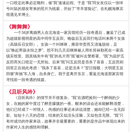
一口咬定此事必定顺利，催“我”速速起程。于是 “我”同女友仅以一张绰
号叫鼠的朋友寄来的照片为线索，开始了“寻羊冒险记”。在札幌海豚宾
馆遇见羊博士。
《舞舞舞》
一个34岁离婚男人在北海道一家宾馆经历一段奇遇后，邂逅了已成
为超级影视明星的高中同学五反田。晚饭后五反田打电话叫来两个女孩
（高级应召女郎）。女孩一个叫咪咪，雍容华贵而又清逸脱俗，足
以“唤起男孩永恒之梦”。想不到几天后咪咪被人用长筒袜勒死在一家高
级宾馆里。因其钱夹中有“我”的名片而“我”被叫去警察署。“我”为庇护五
反田而矢口咬定一无所知。后来“我”问五反田是否杀了喜喜，五反田则
回答正在就此考虑：“我杀了喜喜，还是没杀？”翌日报载：大明星五反
田驱“奔驰”车入海，自杀身亡。我于是离开东京，重返北海道那家宾馆
寻找前一段奇遇的续篇。
《且听风吟》
《且听风吟》的情节并不很复杂。“我”在酒吧捡到一个醉倒的少
女，在她的家中度过了醉意朦胧的一夜。醒来的误会还未能解释清楚，
他们已经成了一对情人，伤感的往事还未诉说清楚，她却已经一去无踪
影。短短十八天的恋情，结束的又似没头没脑，又似包含无限。“我”只
有对成功的作家来说，故事并非最重要的，重要的是作品中体现出来的
作家对人生的感悟和理解。