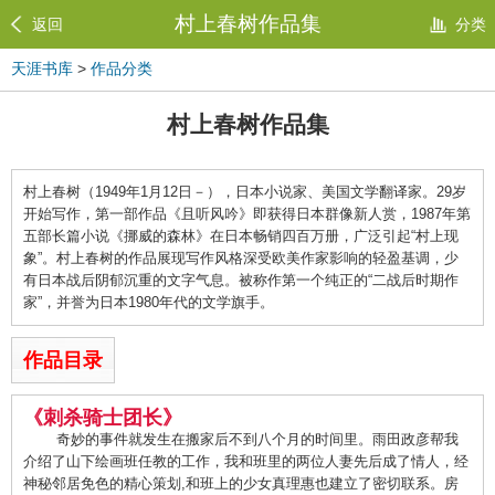
村上春树作品集
返回
分类
天涯书库
>
作品分类
村上春树作品集
村上春树（1949年1月12日－），日本小说家、美国文学翻译家。29岁
开始写作，第一部作品《且听风吟》即获得日本群像新人赏，1987年第
五部长篇小说《挪威的森林》在日本畅销四百万册，广泛引起“村上现
象”。村上春树的作品展现写作风格深受欧美作家影响的轻盈基调，少
有日本战后阴郁沉重的文字气息。被称作第一个纯正的“二战后时期作
家”，并誉为日本1980年代的文学旗手。
作品目录
《刺杀骑士团长》
奇妙的事件就发生在搬家后不到八个月的时间里。雨田政彦帮我
介绍了山下绘画班任教的工作，我和班里的两位人妻先后成了情人，经
神秘邻居免色的精心策划,和班上的少女真理惠也建立了密切联系。房