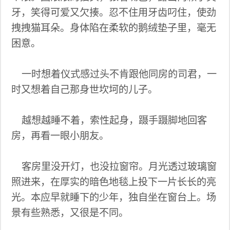
牙，笑得可爱又欠揍。忍不住用牙齿叼住，使劲
拽拽猫耳朵。身体陷在柔软的鹅绒垫子里，毫无
困意。
一时想着仪式感过头不肯跟他同房的司君，一
时又想着自己那身世坎坷的儿子。
越想越睡不着，索性起身，蹑手蹑脚地回客
房，再看一眼小朋友。
客房里没开灯，也没拉窗帘。月光透过玻璃窗
照进来，在厚实的暗色地毯上投下一片长长的亮
光。本应早就睡下的少年，独自坐在窗台上。场
景有些熟悉，又很是不同。