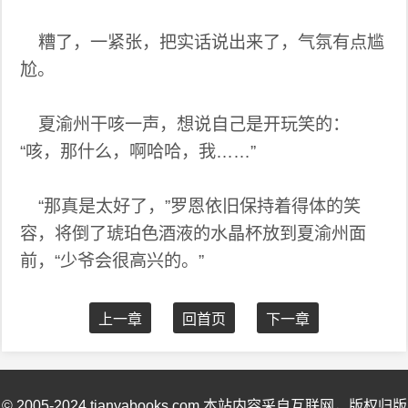
糟了，一紧张，把实话说出来了，气氛有点尴
尬。
夏渝州干咳一声，想说自己是开玩笑的：
“咳，那什么，啊哈哈，我……”
“那真是太好了，”罗恩依旧保持着得体的笑
容，将倒了琥珀色酒液的水晶杯放到夏渝州面
前，“少爷会很高兴的。”
上一章
回首页
下一章
© 2005-2024 tianyabooks.com 本站内容采自互联网，版权归版