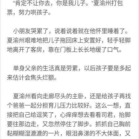
“肯定不让你去，你是我儿子。”夏渝州打包
票，努力哄孩子。
小朋友哭累了，说着说着就在他怀里睡着了。
夏渝州艰难地把儿子拖回床上安置好，轻手轻脚
地离开了客房，靠在门板上长长地缓了口气。
单身父亲的生活真是劳累，以后孩子要是多起
来估计会焦头烂额。
夏渝州看向走廊尽头的主卧，还是给孩子再找
个爸爸一起分担育儿压力比较好。这么一想，直
接把自己给逗笑了，心痒痒想去看看司君，抬脚
要往那边走，又忽然停住了脚步。抓抓自己胸前
黏糊糊湿漉漉的一片，眼泪鼻涕的不大体面，又