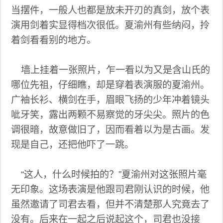
当摆件，一般人也都是放未开刃的真剑，放个表
演用剑着实显得档次很低。夏渝州有些纳闷，拎
着剑看看别的地方。
墙上挂着一张照片，乍一看以为又是含山氏的
哪位先祖，仔细瞧，却是穿着表演服的夏渝州。
广袖长衫、横剑在手，眉眼飞扬的少年冲着镜头
呲牙笑，露出两颗不易察觉的牙尖尖。照片的色
调很暗，故意做旧了，因而看着以为是古画。发
现是自己，还把他吓了一跳。
“这人，什么时候拍的？”夏渝州对这张照片毫
无印象。这场表演是他跟司君刚认识的时候，他
虽然邀请了司君去看，但并不清楚那人究竟去了
没有。后来在一起之后说起这个，司君也没接