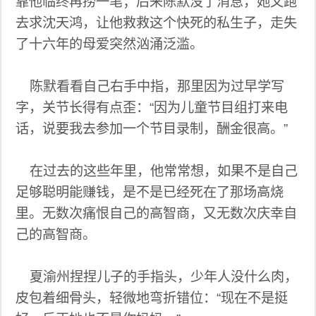
靠他临终再捞一笔；后来陈默没了消息，她又跑
去求沈天鸿，让他救救这个快死的私生子，走失
了十六年的母爱突然汹涌泛滥。
陈默看看自己右手中指，那里因为过早学写
字，关节长得有点歪：“因为儿童节目组打来电
话，说要我去参加一个节目录制，酬金很高。”
在过去的这些年里，他常常想，如果不是自己
足够聪明能赚钱，是不是已经死在了那场高烧
里。无数次痛恨自己的高智商，又无数次庆幸自
己的高智商。
夏渝州捏捏儿子的手指头，少年人没什么肉，
皮包着细骨头，轻微地弯折错位：“现在不是挺