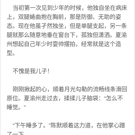
当初第一次见到少年的时候，他独自坐在病床
上，双腿蜷曲抱在胸前，那是防御、无助的姿
态。现在他虽孑然独坐，但是单腿支起，另一条
腿就那么随意地垂在窗台下，孤独但潇洒。夏渝
州想起自己年少时耍帅摆拍，经常就是这个造
型。
不愧是我儿子！
刚刚揪起的心，顺着月光勾勒的流畅线条滑回
原位。夏渝州走过去，揉揉儿子脑袋：“怎么不
睡觉。”
“下午睡多了。”陈默顺着这力道，在他掌心蹭
了一下。