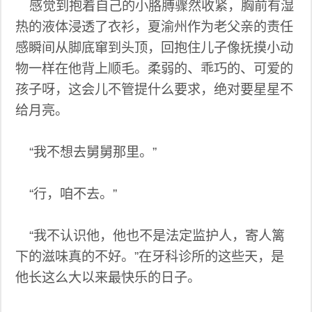
感觉到抱着自己的小胳膊骤然收紧，胸前有湿
热的液体浸透了衣衫，夏渝州作为老父亲的责任
感瞬间从脚底窜到头顶，回抱住儿子像抚摸小动
物一样在他背上顺毛。柔弱的、乖巧的、可爱的
孩子呀，这会儿不管提什么要求，绝对要星星不
给月亮。
“我不想去舅舅那里。”
“行，咱不去。”
“我不认识他，他也不是法定监护人，寄人篱
下的滋味真的不好。”在牙科诊所的这些天，是
他长这么大以来最快乐的日子。