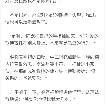
好，反正她也不是你妈妈。”
不是妈妈，那些对妈妈的期待、失望、难过，
便也可以烟消云散了。
“是啊，”陈默把自己的手指抽回来，“把对爱的
期待寄托在别人身上，本来就是愚蠢的行为。”
倔强又别扭的口吻，中二得宛如新生血族向德
古拉宣誓效忠。夏渝州笑出声，一把扯过小家
伙，在那剃成猕猴桃的板寸头上使劲搓搓：“没
关系的，爸爸爱你。”
儿子顿了一下，突然把脸埋进他怀里，瓮声瓮
气地说：“其实你也没比我大几岁。”