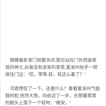
眼瞧着卧室门就要关闭,那位站在门外西装笔
挺的绅士,丝毫没有进来的意思,夏渝州抬手一把
按住门边：“哎，等等,就，就这么着了？”
司君愣怔了一下，还差什么？看看夏渝州气鼓
鼓的脸,恍然大悟，向前迈了一步，在那暖茸茸
的额头上落下一个轻吻：“晚安。”