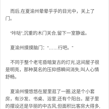
而后,在夏渝州晕晕乎乎的目光中，关上了
门。
“咔哒”,沉重的木门关合,留下一室静谧。
夏渝州摸摸脑门：“……行吧。”
不同于整个老宅昏暗复古的灯光,这间屋子很
是明亮，那种莫名的压抑感瞬间消失,叫人心情
舒畅。
夏渝州慢悠悠在屋里逛了一圈,这是个小套
房，有沙发、书桌、浴室,还有个阳台。屋子里
的摆设还是华丽的中古风,但面积比客房大得多,