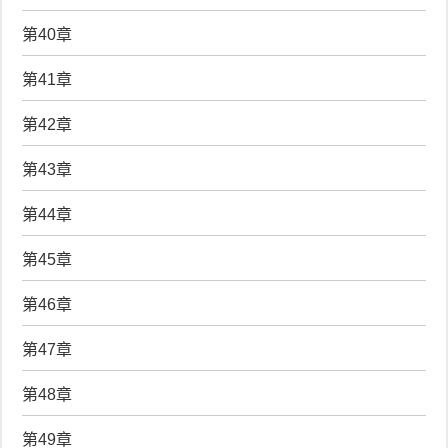
第40章
第41章
第42章
第43章
第44章
第45章
第46章
第47章
第48章
第49章