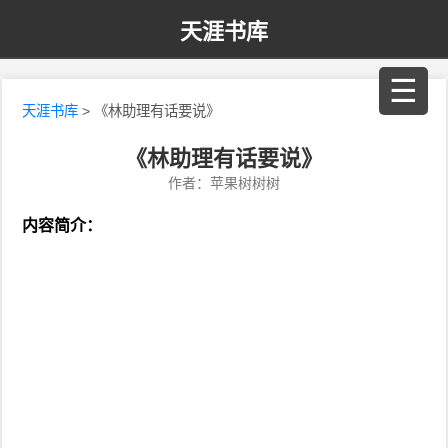
天涯书库
☰
天涯书库
> 《林助理有话要说》
《林助理有话要说》
作者：苹果树树树
内容简介：