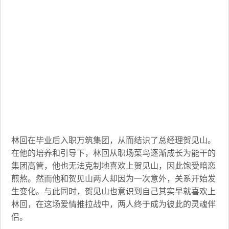
林回在毕业后入职万筑集团，从而结识了总经理贺见山。
在他的培养和引导下，林回从职场菜鸟逐渐成长为能干的
集团高管，他也无法克制地喜欢上贺见山，因此饱受暗恋
煎熬。然而他和贺见山两人却因为一次意外，关系开始发
生变化。与此同时，贺见山也意识到自己其实早就喜欢上
林回，在这场爱情推拉战中，两人终于成为彼此的灵魂伴
侣。