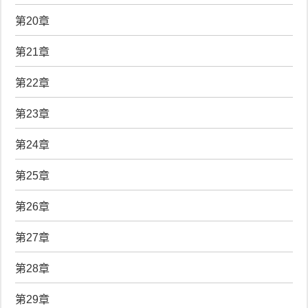
第20章
第21章
第22章
第23章
第24章
第25章
第26章
第27章
第28章
第29章