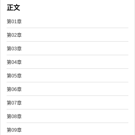
正文
第01章
第02章
第03章
第04章
第05章
第06章
第07章
第08章
第09章