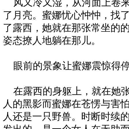
风又冷又湿，从河面上卷来
了月亮。蜜娜忧心忡忡，找
了露西，她就在那张常坐的
姿态撩人地躺在那儿。
眼前的景象让蜜娜震惊得停
在露西的身躯上，就在她张
人的黑影而蜜娜在苍愣与害
人还是一只野兽。时断时续