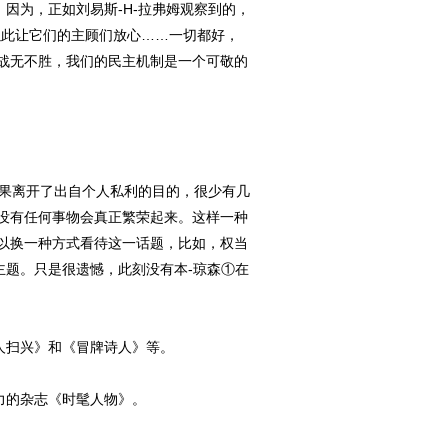
因为，正如刘易斯-H-拉弗姆观察到的，
以此让它们的主顾们放心……一切都好，
战无不胜，我们的民主机制是一个可敬的
果离开了出自个人私利的目的，很少有几
没有任何事物会真正繁荣起来。这样一种
以换一种方式看待这一话题，比如，权当
主题。只是很遗憾，此刻没有本-琼森①在
人扫兴》和《冒牌诗人》等。
力的杂志《时髦人物》。