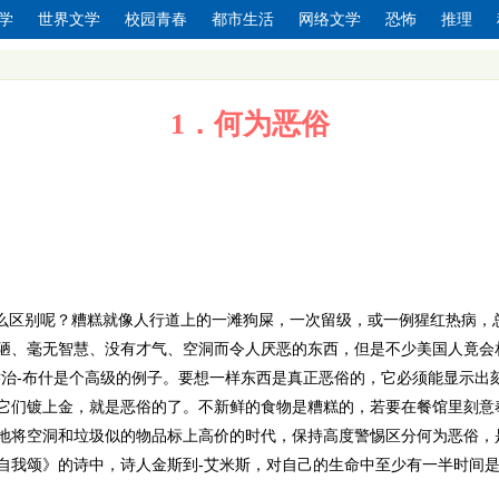
学
世界文学
校园青春
都市生活
网络文学
恐怖
推理
1．何为恶俗
什么区别呢？糟糕就像人行道上的一滩狗屎，一次留级，或一例猩红热病，
陋、毫无智慧、没有才气、空洞而令人厌恶的东西，但是不少美国人竟会
乔治-布什是个高级的例子。要想一样东西是真正恶俗的，它必须能显示出
它们镀上金，就是恶俗的了。不新鲜的食物是糟糕的，若要在餐馆里刻意奉
地将空洞和垃圾似的物品标上高价的时代，保持高度警惕区分何为恶俗，是
自我颂》的诗中，诗人金斯到-艾米斯，对自己的生命中至少有一半时间