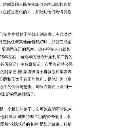
，仿佛美国人民在依靠自身的口味和直觉
（正好是恶俗的），并鼓励他们热情拥抱
门制作劣质轮子的战车制造商，有过某位
肯定比任何其他面包都好时，那就变成恶
。要洞悉真正的恶俗，你必得在人们就某
25年左右，当最早的报纸开始刊印广告的
-芬历险记》中各章所证。布里奇荷特公爵
的阿蒙德-德-蒙塔班博士将就颅相学发表
位公爵和王太子真正的胜利，是他们为《皇
除心中的怜悯与恐惧，却只在舞台上看到一
刚出炉的恶俗现场了。
是一个极佳的例子，它可以说明不管以何
逊和威廉-威斯特摩兰①的宣传作用，原
既然“花钱获得的名声”是如此普遍，粗糙