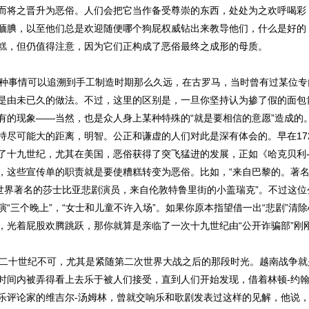
而将之晋升为恶俗。人们会把它当作备受尊崇的东西，处处为之欢呼喝彩
腼腆，以至他们总是欢迎随便哪个狗屁权威钻出来教导他们，什么是好的
糕，但仍值得注意，因为它们正构成了恶俗最终之成形的母质。
种事情可以追溯到手工制造时期那么久远，在古罗马，当时曾有过某位专
是由未已久的做法。不过，这里的区别是，一旦你坚持认为掺了假的面包
有的现象——当然，也是众人身上某种特殊的“就是要相信的意愿”造成的
持尽可能大的距离，明智。公正和谦虚的人们对此是深有体会的。早在17
了十九世纪，尤其在美国，恶俗获得了突飞猛进的发展，正如《哈克贝利
，这些宣传单的职责就是要使糟糕转变为恶俗。比如，“来自巴黎的。著名
“世界著名的莎士比亚悲剧演员，来自伦敦特鲁里街的小盖瑞克”。不过这
“三个晚上”，“女士和儿童不许入场”。如果你原本指望借一出“悲剧”清
，光着屁股欢腾跳跃，那你就算是亲临了一次十九世纪由“公开诈骗部”刚
二十世纪不可，尤其是紧随第二次世界大战之后的那段时光。越南战争就
时间内被弄得看上去乐于被人们接受，直到人们开始发现，借着林顿-约翰
乐评论家的维吉尔-汤姆林，曾就交响乐和歌剧发表过这样的见解，他说，