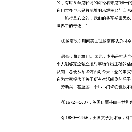
的，有时甚至是轻薄的评论看来是“唯一的
它们大多也只是将成堆的乐观主义与自鸣
……银行是安全的，我们的将军举世无敌
世界中的奇迹。”
①越南战争期间美国驻越南部队总司令
恶俗，惟此而已。因此，本书是推进当
个人能够完全独立地对事物作出正确的估
认知，总会从某些方面对今天可悲的事实
它为大家提供了关于所有生活闹剧的乐子
一旁助兴，甚至连一个H-L-门肯②也找不
①1572一1637，英国伊丽莎白一
②1880一1956，美国文学批评家