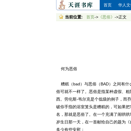
首页
华人文
当前位置:
首页
->
《恶俗》
->正文
何为恶俗
糟糕（bad）与恶俗（BAD）之间有
俗可就不一样了。恶俗是指某种虚假、粗
西。劳伦斯-韦尔克是个低级的例子，而
破你手指的浴室笼头是糟糕的，可如果把
名，那就是恶俗了。在一个充满了闹哄哄
岁生日那一天，在一首献给自己的题为《
多少有些安慰：