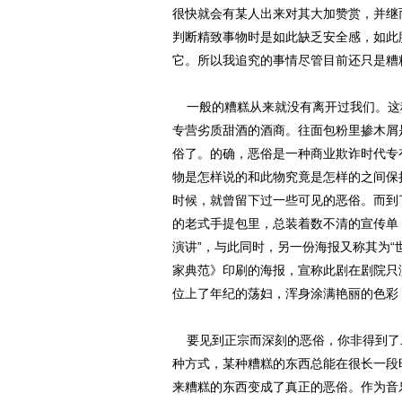
很快就会有某人出来对其大加赞赏，并继
判断精致事物时是如此缺乏安全感，如此
它。所以我追究的事情尽管目前还只是糟
一般的糟糕从来就没有离开过我们。这
专营劣质甜酒的酒商。往面包粉里掺木屑
俗了。的确，恶俗是一种商业欺诈时代专
物是怎样说的和此物究竟是怎样的之间保
时候，就曾留下过一些可见的恶俗。而到
的老式手提包里，总装着数不清的宣传单
演讲”，与此同时，另一份海报又称其为
家典范》印刷的海报，宣称此剧在剧院只演
位上了年纪的荡妇，浑身涂满艳丽的色彩
要见到正宗而深刻的恶俗，你非得到了
种方式，某种糟糕的东西总能在很长一段
来糟糕的东西变成了真正的恶俗。作为音