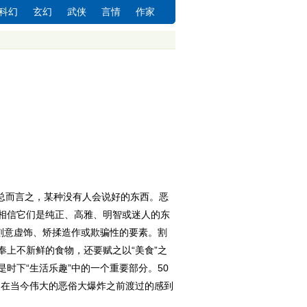
科幻
玄幻
武侠
言情
作家
总而言之，某种没有人会说好的东西。恶
相信它们是纯正、高雅、明智或迷人的东
刻意虚饰、矫揉造作或欺骗性的要素。割
上不新鲜的食物，还要赋之以“美食”之
时下“生活乐趣”中的一个重要部分。50
是在当今伟大的恶俗大爆炸之前渡过的感到