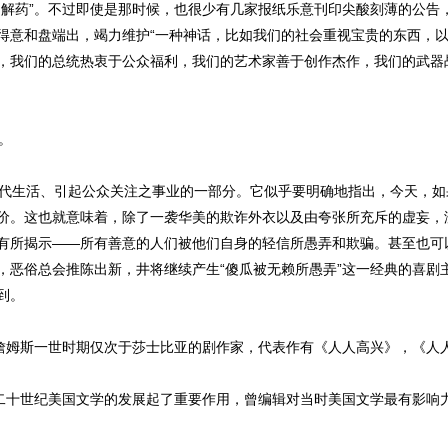
解药”。不过即使是那时候，也很少有几家报纸乐意刊印尖酸刻薄的公告，
得意和盘端出，竭力维护“一种神话，比如我们的社会重视宝贵的东西，
，我们的总统热衷于公众福利，我们的艺术家善于创作杰作，我们的武器
。
代生活、引起公众关注之事业的一部分。它似乎要明确地指出，今天，如
价。这也就意味着，除了一袭华美的欺诈外衣以及由夸张所充斥的虚妄，
有所揭示——所有善意的人们被他们自身的轻信所愚弄和欺骗。甚至也可
，恶俗总会推陈出新，井将继续产生“傻瓜被无赖所愚弄”这一经典的喜剧
到。
世和詹姆斯一世时期仅次于莎士比亚的剧作家，代表作有《人人高兴》，《人
，对二十世纪美国文学的发展起了重要作用，曾编辑对当时美国文学最有影响