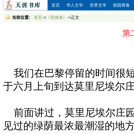
首页
华人文学
世界文学
校园青春
当前位置:
首页
->
《背德者》
->正文
第
我们在巴黎停留的时间很短
于六月上旬到达莫里尼埃尔
前面讲过，莫里尼埃尔庄园
见过的绿荫最浓最潮湿的地