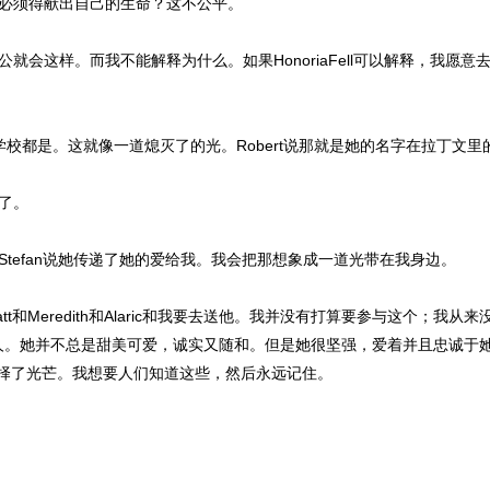
必须得献出自己的生命？这不公平。
会这样。而我不能解释为什么。如果HonoriaFell可以解释，我愿
学校都是。这就像一道熄灭了的光。Robert说那就是她的名字在拉丁文里
了。
efan说她传递了她的爱给我。我会把那想象成一道光带在我身边。
tt和Meredith和Alaric和我要去送他。我并没有打算要参与这个；
个圣人。她并不总是甜美可爱，诚实又随和。但是她很坚强，爱着并且忠诚于
上选择了光芒。我想要人们知道这些，然后永远记住。