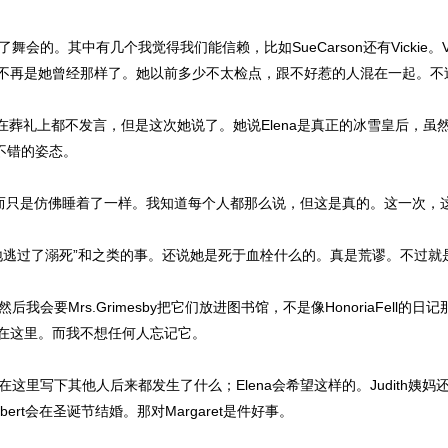
的。其中有几个我觉得我们能信赖，比如SueCarson还有Vickie。V
不再是她曾经那样了。她以前多少不太检点，跟不好惹的人混在一起。不
前在葬礼上都不发言，但是这次她说了。她说Elena是真正的冰雪皇后，虽
个不错的姿态。
，而只是仿佛睡着了一样。我知道每个人都那么说，但这是真的。这一次，
逃过了溺死”和之类的事。还说她是死于血栓什么的。真是荒谬。不过就
要Mrs.Grimesby把它们放进图书馆，不是像HonoriaFell
在这里。而我不想任何人忘记它。
里写下其他人后来都发生了什么；Elena会希望这样的。Judith姨
rt会在圣诞节结婚。那对Margaret是件好事。