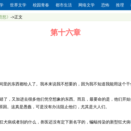
学
世界文学
校园青春
都市生活
网络文学
恐怖
推理
愤怒》
->正文
第十六章
他房间里的东西都给人了。我本来说我不想要的，因为我不知道我能用这个
错了，又加进去很多他们凭空想象的东西。而且，最要命的是，他们开始
原因。这真是愚蠢，可是没有办法阻止他们，尤其是大人们。
病或者别的什么，兽医还没有定下新名字的，蝙蝠传染的新型狂犬病毒。M