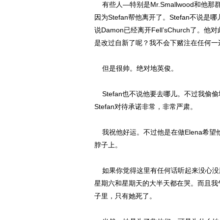
有些人—特别是Mr.Smallwood
因为Stefan帮他离开了。Stefan
说Damon已经离开Fell’sChurc
是改过自新了呢？我不会下赌注在任何一边
但是很帅。绝对地英俊。
Stefan也不说他要去哪儿。不过我偷偷
Stefan对待承诺非常，非常严肃。
我祝他好运。不过他是在做Elena希
脖子上。
如果你觉得这里有任何话听起来没心没肺，
星期六和星期天的大半天都在哭。而且我
子里，只有她死了。