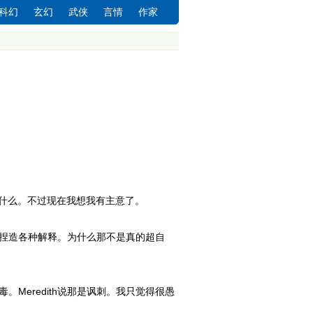
科幻
玄幻
武侠
言情
作家
干什么。不过现在我想我有主意了。
捏造各种解释。为什么那不是真的超自
eredith说那是讽刺。我只觉得很愚