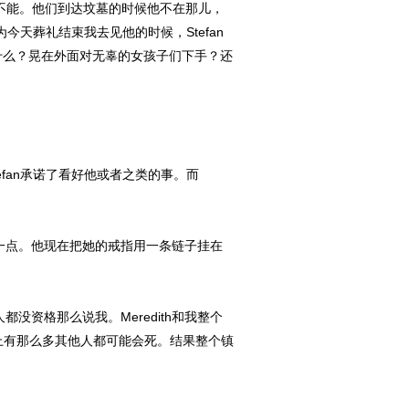
他们不能。他们到达坟墓的时候他不在那儿，
今天葬礼结束我去见他的时候，Stefan
n在干什么？晃在外面对无辜的女孩子们下手？还
efan承诺了看好他或者之类的事。而
一点。他现在把她的戒指用一条链子挂在
资格那么说我。Meredith和我整个
上有那么多其他人都可能会死。结果整个镇