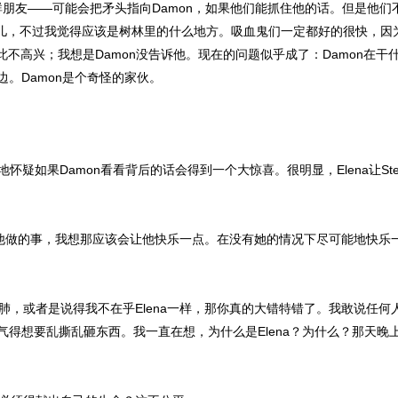
和他那群朋友——可能会把矛头指向Damon，如果他们能抓住他的话。但是
不说是哪儿，不过我觉得应该是树林里的什么地方。吸血鬼们一定都好的很快，因为
h了。他对此不高兴；我想是Damon没告诉他。现在的问题似乎成了：Damo
。Damon是个奇怪的家伙。
地怀疑如果Damon看看背后的话会得到一个大惊喜。很明显，Elena让St
望他做的事，我想那应该会让他快乐一点。在没有她的情况下尽可能地快乐
或者是说得我不在乎Elena一样，那你真的大错特错了。我敢说任何人都没
气得想要乱撕乱砸东西。我一直在想，为什么是Elena？为什么？那天晚