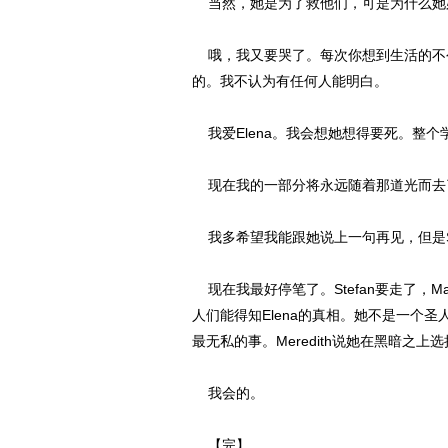
当然，她是为了救他们，可是为什么她
哦，我又要哭了。每次你想到生活的不公就
的。我不认为有任何人能明白。
我爱Elena。我会想她想得要死。整个
现在我的一部分将永远随着那道光而去
我多希望我能跟她说上一句再见，但是St
现在我最好停笔了。Stefan要走了，Ma
人们能得知Elena的真相。她不是一
最无私的事。Meredith说她在黑暗之
我会的。
【完】