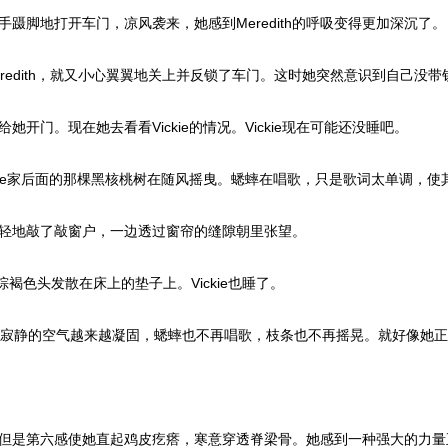
脚地打开车门，凉风袭来，她感到Meredith的呼吸变得更加深沉了。
redith，就又小心翼翼地关上并反锁了车门。这时她突然意识到自己没带
给她开门。现在她去看看Vickie的情况。Vickie现在可能还没睡吧。
kie家后面的那棵黑核桃树在随风摇曳。蟋蟀在唱歌，只是歌词太单调，使
轻地敲了敲窗户，一边透过窗帘的缝隙朝里张望。
的棕褐色头发散在床上的垫子上。Vickie也睡了。
周围寂静的空气越来越凝固，蟋蟀也不再唱歌，枝条也不再摇晃。就好像她
但是第六感使她直起鸡皮疙瘩，寒意穿透脊梁骨。她感到一种强大的力量