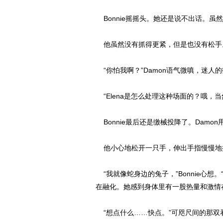
Bonnie摇摇头。她还是说不出话。虽
他虽然没有抓得更紧，但是也没有松手
“你怕我啊？”Damon语气微嗔，迷人
“Elena是怎么处理这种场面的？哦，当
Bonnie最后还是缴械投降了。Damo
他小心地松开一只手，伸出手指慢慢地描摹
“我就像蛇身边的兔子，”Bonnie心
在融化。她感到身体里有一股热量和激情
“想点什么……快点。”可咫尺间的那双