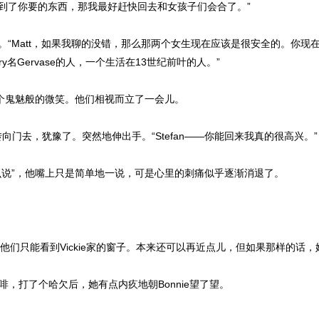
找到了你要的东西，那我最好赶快回去和女孩子们会合了。”
来。“Matt，如果我聊的没错，那么那两个女生现在应该是很安全的。你
y名Gervase的人，一个生活在13世纪前叶的人。”
了他一个鬼魅般的微笑。他们相视而立了一会儿。
tt转向门去，犹豫了。突然地伸出手。“Stefan——你能回来我真的很高兴。”
这么说”，他嘴上只是简单地一说，可是心里的刺痛似乎逐渐消退了。
这儿，他们只能看到Vickie家的窗子。本来还可以再近点儿，但如果那样的话
咖啡，打了个哈欠后，她有点内疚地朝Bonnie望了望。