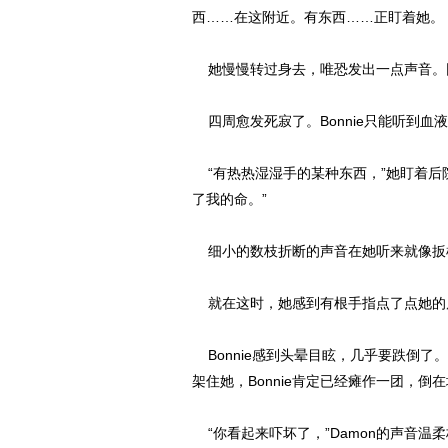
西……在这附近。有东西……正盯着她。
她慢慢转过身去，唯恐发出一点声音。
四周愈发死寂了。Bonnie只能听到
“有热热湿湿手的某种东西，”她盯着后
了我的命。”
细小的数枝折断的声音在她听来就像扳
就在这时，她感到有根手指点了点她的
Bonnie感到头晕目眩，几乎要跌倒
架住她，Bonnie肯定已经瘫作一团，倒
“你看起来吓坏了，”Damon的声音温