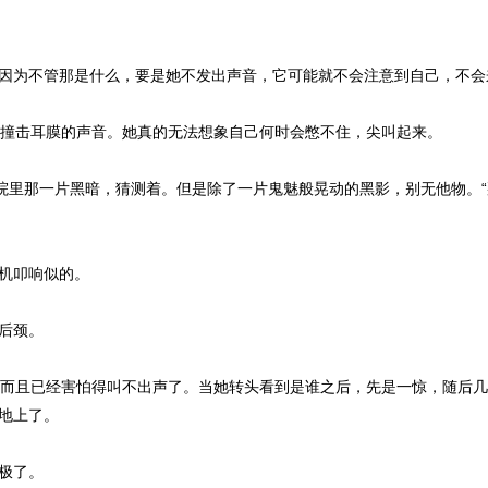
因为不管那是什么，要是她不发出声音，它可能就不会注意到自己，不会
血液撞击耳膜的声音。她真的无法想象自己何时会憋不住，尖叫起来。
院里那一片黑暗，猜测着。但是除了一片鬼魅般晃动的黑影，别无他物。
机叩响似的。
后颈。
了。而且已经害怕得叫不出声了。当她转头看到是谁之后，先是一惊，随后
在地上了。
柔极了。