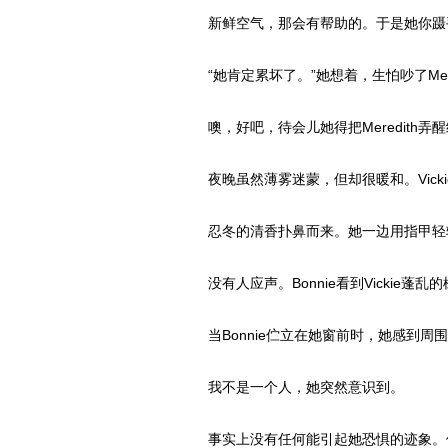
新鲜空气，那会有帮助的。于是她你蹑手蹑
“她肯定累坏了。”她想着，生怕吵了Me
噢，好吧，待会儿她得把Meredith弄醒
夜晚虽然薄雾迷蒙，但却很暖和。Vic
忍冬的清香扑鼻而来。她一边用指甲轻
没有人应声。Bonnie看到Vickie蓬乱
当Bonnie伫立在她窗前时，她感到
我不是一个人，她突然意识到。
事实上没有任何能引起她恐惧的迹象。