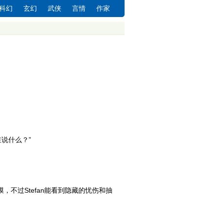
科幻
玄幻
武侠
言情
作家
说什么？”
，不过Stefan能看到隐藏的忧伤和抽