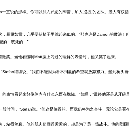
n一直说的那样。你可以加入邪恶的阵营，加入‘必胜’的团队。没人有权
大火，暴跳如雷，几乎要从椅子里跳起来似的。“那也许是Damon的做法
能的！该死的！”
挂着微笑。当他看懂啊Matt脸上闪过的理解的表情时，他又笑了起来。
Stefan继续说。“我们不能因为看不到赢的希望就放弃努力。船到桥头
他、的表情看起来好像体内有什么东西在燃烧。“曾经，”最终他还是从牙缝
段时间，”Stefan说。“但这是值得的。而我仍将为之奋斗，无论它是否存
起身，站得笔直。他的肌肉仍绷得紧紧的，却是为了另一场战斗。他的蓝眼睛清