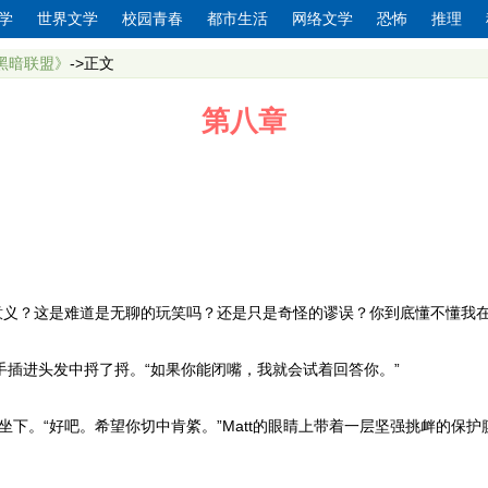
学
世界文学
校园青春
都市生活
网络文学
恐怖
推理
黑暗联盟》
->正文
第八章
义？这是难道是无聊的玩笑吗？还是只是奇怪的谬误？你到底懂不懂我在
坐，将手插进头发中捋了捋。“如果你能闭嘴，我就会试着回答你。”
下。“好吧。希望你切中肯綮。”Matt的眼睛上带着一层坚强挑衅的保护膜