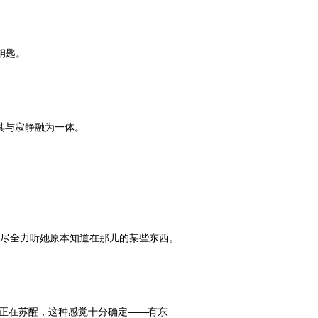
钥匙。
其与寂静融为一体。
正尽全力听她原本知道在那儿的某些东西。
正在苏醒，这种感觉十分确定——有东