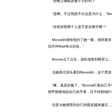
“你晚上睡眠质量不大好吗？”
“是啊。不过我想不出这是为什么，”Mere
“你觉得那两个人是不是在聊天啊？”
Meredith很快地扫了她一眼，很明显有点
也许对Matt有点好处。”
Bonnie点了点头，放松地靠到椅背上。她
当她再次回头看到Meredith，这个黑
“噢，真是好极了。”Bonnie盯着自
指甲狠狠地掐自己的手掌，目不转睛地盯着V
但是当她感觉到自己的眼皮越来越沉，