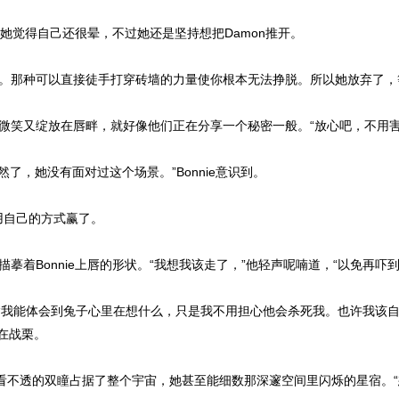
然她觉得自己还很晕，不过她还是坚持想把Damon推开。
。那种可以直接徒手打穿砖墙的力量使你根本无法挣脱。所以她放弃了，
的微笑又绽放在唇畔，就好像他们正在分享一个秘密一般。“放心吧，不用害
然了，她没有面对过这个场景。”Bonnie意识到。
n用自己的方式赢了。
着Bonnie上唇的形状。“我想我该走了，”他轻声呢喃道，“以免再吓
想。“我能体会到兔子心里在想什么，只是我不用担心他会杀死我。也许我该
在战栗。
看不透的双瞳占据了整个宇宙，她甚至能细数那深邃空间里闪烁的星宿。“