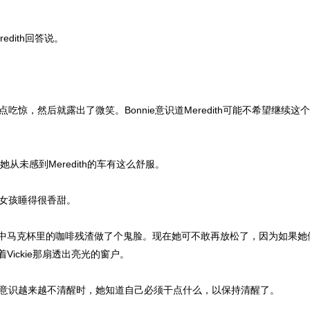
dith回答说。
吃惊，然后就露出了微笑。Bonnie意识道Meredith可能不希望继续这个话
从未感到Meredith的车有这么舒服。
发女孩睡得很香甜。
己手中马克杯里的咖啡残渣做了个鬼脸。现在她可不敢再放松了，因为如果
ickie那扇透出亮光的窗户。
意识越来越不清醒时，她知道自己必须干点什么，以保持清醒了。