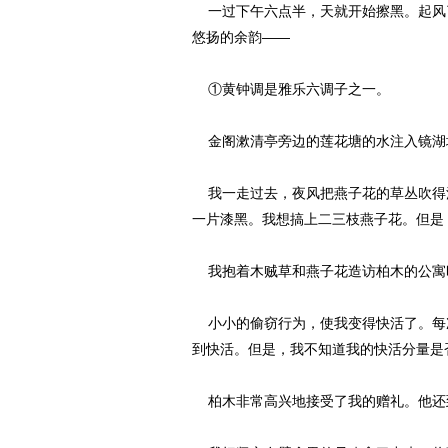
一过下午六点半，天就开始擦黑。起风
悠扬的余韵——
①黄钟调是雅乐六调子之一。
金阁漱清亭旁边的莲花塘的水注入镜湖
我一走过去，夜风把燕子花的草丛吹得
一片漆黑。我想搞上二三枝燕子花。但是
我抱着木贼草和燕子花造访柏木的公寓
小小的偷窃行为，使我变得快活了。每
到快活。但是，我不知道我的快活分量是
柏木非常高兴地接受了我的赠礼。他还