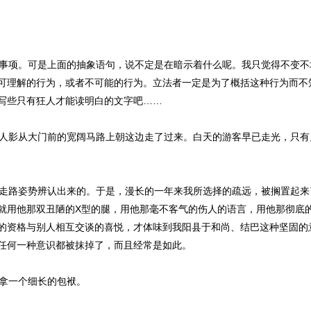
事项。可是上面的抽象语句，说不定是在暗示着什么呢。我只觉得不变不
可理解的行为，或者不可能的行为。立法者一定是为了概括这种行为而不
写些只有狂人才能读明白的文字吧……
人影从大门前的宽阔马路上朝这边走了过来。白天的游客早已走光，只有
走路姿势辨认出来的。于是，漫长的一年来我所选择的疏远，被搁置起来
就用他那双丑陋的X型的腿，用他那毫不客气的伤人的语言，用他那彻底
的资格与别人相互交谈的喜悦，才体味到我阳县于和尚、结巴这种坚固的
任何一种意识都被抹掉了，而且经常是如此。
拿一个细长的包袱。