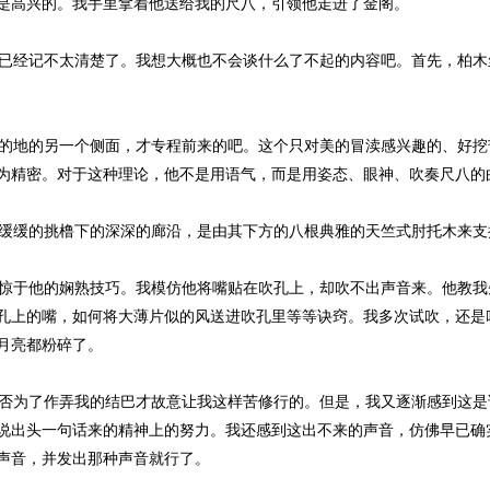
是高兴的。我手里拿着他送给我的尺八，引领他走进了金阁。
已经记不太清楚了。我想大概也不会谈什么了不起的内容吧。首先，柏木
的地的另一个侧面，才专程前来的吧。这个只对美的冒渎感兴趣的、好挖
为精密。对于这种理论，他不是用语气，而是用姿态、眼神、吹奏尺八的
缓缓的挑橹下的深深的廊沿，是由其下方的八根典雅的天竺式肘托木来支
惊于他的娴熟技巧。我模仿他将嘴贴在吹孔上，却吹不出声音来。他教我
孔上的嘴，如何将大薄片似的风送进吹孔里等等诀窍。我多次试吹，还是
月亮都粉碎了。
否为了作弄我的结巴才故意让我这样苦修行的。但是，我又逐渐感到这是
说出头一句话来的精神上的努力。我还感到这出不来的声音，仿佛早已确
声音，并发出那种声音就行了。