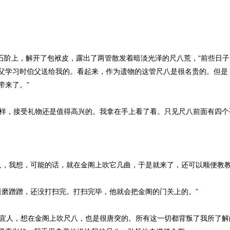
石阶上，解开了包袱皮，露出了两管散发着暗淡光泽的尺八荒，“前些日
父学习时伯父送给我的。看起来，作为遗物的这管尺八是很名贵的。但是
带来了。”
样，接受礼物还是值得高兴的。我拿在手上看了看。只见尺八前面有四个
，我想，可能的话，就在金阁上吹它几曲，于是就来了，还可以顺便教教
磨蹭蹭，还没打扫完。打扫完毕，他就会把金阁的门关上的。”
宜人，想在金阁上吹尺八，也是很唐突的。所有这一切都背叛了我所了解