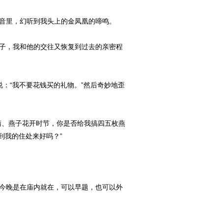
音里，幻听到我头上的金凤凰的啼鸣。
子，我和他的交往又恢复到过去的亲密程
：“我不要花钱买的礼物。”然后奇妙地歪
蒲、燕子花开时节，你是否给我搞四五枚燕
到我的住处来好吗？”
今晚是在庙内就在，可以早题，也可以外