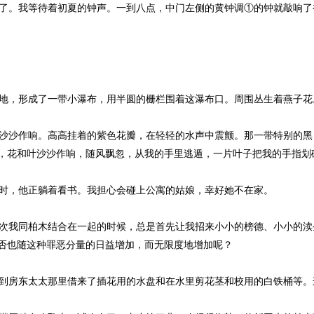
了。我等待着初夏的钟声。一到八点，中门左侧的黄钟调①的钟就敲响了
地，形成了一带小瀑布，用半圆的栅栏围着这瀑布口。周围丛生着燕子花
沙沙作响。高高挂着的紫色花瓣，在轻轻的水声中震颤。那一带特别的黑
，花和叶沙沙作响，随风飘忽，从我的手里逃遁，一片叶子把我的手指划
时，他正躺着看书。我担心会碰上公寓的姑娘，幸好她不在家。
次我同柏木结合在一起的时候，总是首先让我招来小小的榜德、小小的渎
否也随这种罪恶分量的日益增加，而无限度地增加呢？
到房东太太那里借来了插花用的水盘和在水里剪花茎和校用的白铁桶等。