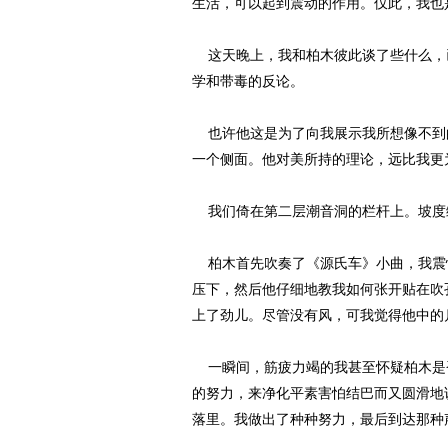
生活，可以起到震动的作用。仅此，我也
这天晚上，我和柏木彼此谈了些什么，
学和带毒的反论。
也许他这是为了向我展示我所想像不到
一个侧面。他对美所持的理论，远比我更
我们倚在第二层潮音洞的栏杆上。坡度
柏木首先吹奏了《源氏车》小曲，我震
压下，然后他仔细地教我如何张开贴在吹
上了劲儿。尽管没有风，可我觉得他中的
一瞬间，筋疲力竭的我甚至怀疑柏木是
的努力，来净化平素害怕结巴而又圆滑地
落里。我做出了种种努力，最后到达那种