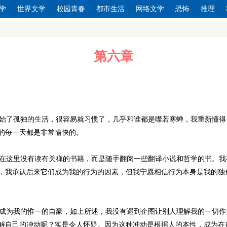
学
世界文学
校园青春
都市生活
网络文学
恐怖
推理
第六章
始了孤独的生活，很容易就习惯了，几乎和谁都是噤若寒蝉，我重新懂得
的每一天都是非常愉快的。
在这里没有读有关禅的书籍，而是随手翻阅一些翻译小说和哲学的书。我
，我承认后来它们成为我的行为的因素，但我宁愿相信行为本身是我的独
成为我的惟一的自豪，如上所述，我没有遇到企图让别人理解我的一切作
解自己的冲动呢？实是令人怀疑。因为这种冲动是根据人的本性，成为在