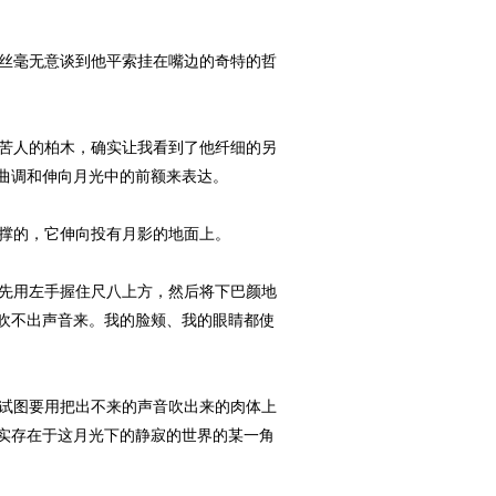
丝毫无意谈到他平索挂在嘴边的奇特的哲
苦人的柏木，确实让我看到了他纤细的另
曲调和伸向月光中的前额来表达。
撑的，它伸向投有月影的地面上。
先用左手握住尺八上方，然后将下巴颜地
吹不出声音来。我的脸颊、我的眼睛都使
试图要用把出不来的声音吹出来的肉体上
实存在于这月光下的静寂的世界的某一角