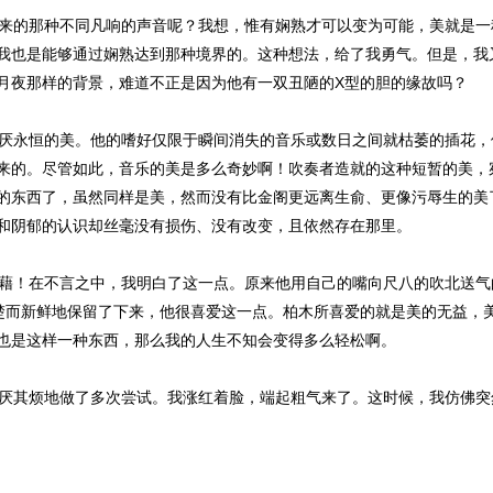
的那种不同凡响的声音呢？我想，惟有娴熟才可以变为可能，美就是一
我也是能够通过娴熟达到那种境界的。这种想法，给了我勇气。但是，我
月夜那样的背景，难道不正是因为他有一双丑陋的X型的胆的缘故吗？
厌永恒的美。他的嗜好仅限于瞬间消失的音乐或数日之间就枯萎的插花，
来的。尽管如此，音乐的美是多么奇妙啊！吹奏者造就的这种短暂的美，
的东西了，虽然同样是美，然而没有比金阁更远离生俞、更像污辱生的美
和阴郁的认识却丝毫没有损伤、没有改变，且依然存在那里。
藉！在不言之中，我明白了这一点。原来他用自己的嘴向尺八的吹北送气
楚而新鲜地保留了下来，他很喜爱这一点。柏木所喜爱的就是美的无益，
也是这样一种东西，那么我的人生不知会变得多么轻松啊。
厌其烦地做了多次尝试。我涨红着脸，端起粗气来了。这时候，我仿佛突