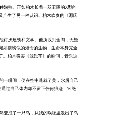
种娴熟。正如柏木长着一双丑陋的X型的
又产生了另一种认识。柏木吹奏的《源氏
他讨厌建筑和文学。他所以到金阁，无疑
宛如接螃似的短命的生物，生命本身完全
了。柏木奏罢《源氏车》的瞬间，音乐这
的一瞬间，便在空中造就了美，尔后自己
美通过自己体内却不留下任何痕迹，它绝
然变成了一只鸟，从我的喉咙里发出了鸟