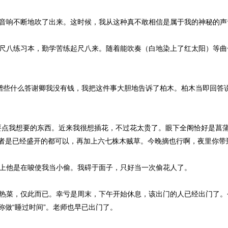
音响不断地吹了出来。这时候，我从这种真不敢相信是属于我的神秘的声
尺八练习本，勤学苦练起尺八来。随着能吹奏（白地染上了红太阳）等曲
些什么答谢卿我没有钱，我把这件事大胆地告诉了柏木。柏木当即回答说
点我想要的东西。近来我很想插花，不过花太贵了。眼下全阁恰好是菖
者是已经盛开的都可以，再加上六七株木贼草。今晚摘也行啊，夜里你带
上他是在唆使我当小偷。我碍于面子，只好当一次偷花人了。
热菜，仅此而已。幸亏是周末，下午开始休息，该出门的人已经出门了。
称做“睡过时间”。老师也早已出门了。