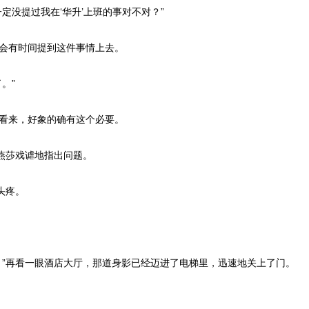
没提过我在‘华升’上班的事对不对？”
会有时间提到这件事情上去。
。”
看来，好象的确有这个必要。
燕莎戏谑地指出问题。
头疼。
”再看一眼酒店大厅，那道身影已经迈进了电梯里，迅速地关上了门。