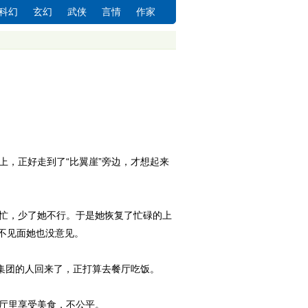
科幻
玄幻
武侠
言情
作家
，正好走到了“比翼崖”旁边，才想起来
忙，少了她不行。于是她恢复了忙碌的上
不见面她也没意见。
集团的人回来了，正打算去餐厅吃饭。
厅里享受美食，不公平。