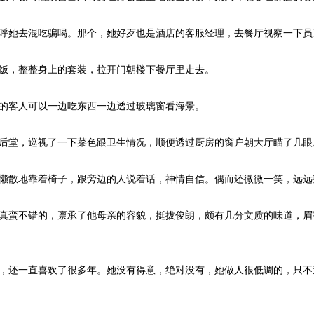
呼她去混吃骗喝。那个，她好歹也是酒店的客服经理，去餐厅视察一下员
饭，整整身上的套装，拉开门朝楼下餐厅里走去。
的客人可以一边吃东西一边透过玻璃窗看海景。
后堂，巡视了一下菜色跟卫生情况，顺便透过厨房的窗户朝大厅瞄了几眼
懒散地靠着椅子，跟旁边的人说着话，神情自信。偶而还微微一笑，远远
真蛮不错的，禀承了他母亲的容貌，挺拔俊朗，颇有几分文质的味道，眉
，还一直喜欢了很多年。她没有得意，绝对没有，她做人很低调的，只不