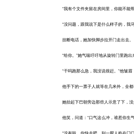
“我有个文件夹留在房间里，你能不能帮
“没问题，跟我说下是什么样子的，我马
挂断电话，她加快脚步拉开门走出去。
“给你。”她气喘吁吁地从旋转门里跑出
“干吗跑那么急，我没说很赶。”他皱眉
他手下的一票子人就等在几米外，全都
她抬起下巴朝旁边那些人示意了下，没好
他笑，问道：“口气这么冲，谁惹你生气
“没有啦，你快走吧，别一帮人杵在门口