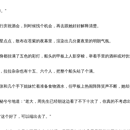
。”
行庆祝酒会，到时候找个机会，再去跟她好好解释清楚。
星点点，散布在苍紫的夜幕里，渲染出几分夏夜里的明朗气氛。
身都挂满了五色的彩灯，船头的甲板上人影穿梭，举着手里的酒杯或对饮
，拉拉杂杂也有十五、六个人，把整个船头站了个满。
张和几个手下姐妹忙着准备食物酒水，任甲板上热闹阵阵笑声不断，她却
兮兮地道：“老大，周先生已经朝这边看了不下十次了，你真的不考虑出
这个好了，可以端出去了。”