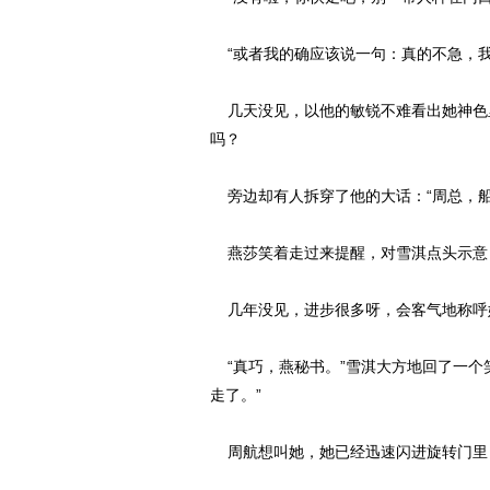
“或者我的确应该说一句：真的不急，我
几天没见，以他的敏锐不难看出她神色
吗？
旁边却有人拆穿了他的大话：“周总，船
燕莎笑着走过来提醒，对雪淇点头示意：
几年没见，进步很多呀，会客气地称呼
“真巧，燕秘书。”雪淇大方地回了一个
走了。”
周航想叫她，她已经迅速闪进旋转门里