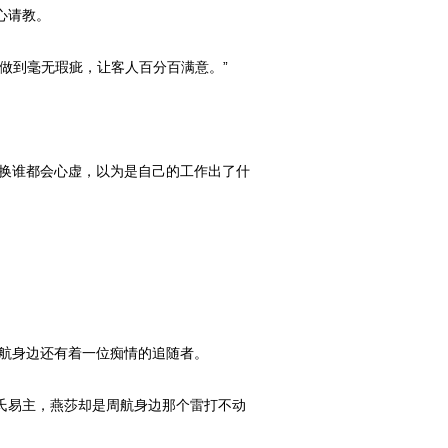
心请教。
做到毫无瑕疵，让客人百分百满意。”
换谁都会心虚，以为是自己的工作出了什
航身边还有着一位痴情的追随者。
氏易主，燕莎却是周航身边那个雷打不动