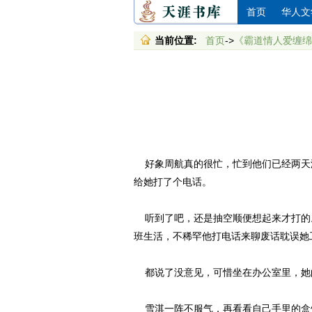
首页
华人文
当前位置:
首页
->
《霸道情人爱缠绵
好象周航真的很忙，忙到他们已经两天没
给她打了个电话。
听到了吧，还是抽空顺便想起来才打的
班生活，不稀罕他打电话来聊废话耽误她
都说了没意见，可惜坐在办公室里，她的
雪淇一阵不服气，再看看自己手里的盒