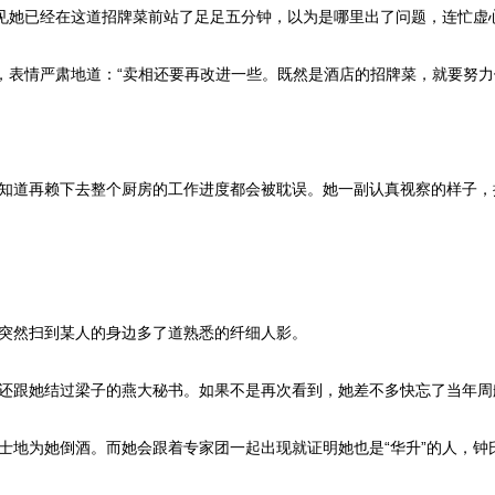
见她已经在这道招牌菜前站了足足五分钟，以为是哪里出了问题，连忙虚
，表情严肃地道：“卖相还要再改进一些。既然是酒店的招牌菜，就要努力
知道再赖下去整个厨房的工作进度都会被耽误。她一副认真视察的样子，
突然扫到某人的身边多了道熟悉的纤细人影。
还跟她结过梁子的燕大秘书。如果不是再次看到，她差不多快忘了当年周
地为她倒酒。而她会跟着专家团一起出现就证明她也是“华升”的人，钟