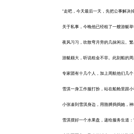
“走吧，今天最后一天，先把公事解决掉
关于私事，今晚他已经租了一艘游艇举
夜风习习，吹散弯月旁的几抹闲云。繁
游艇颇大，听说租金不菲。此刻船的周
专家团有十几个人，加上周航他们几个
雪淇一身工作服打扮，站在船舱里跟小
小张凑到雪淇身边，用胳膊捣捣她，神秘
雪淇摆好一个水果盘，递给服务生道：“