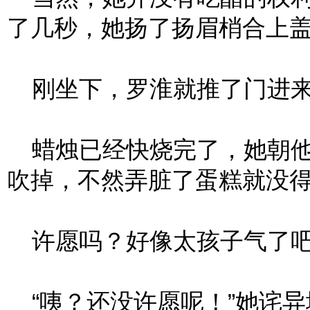
了几秒，她扬了扬眉梢合上
刚坐下，罗淮就推了门进来
蜡烛已经快烧完了，她朝他
吹掉，不然弄脏了蛋糕就没得
许愿吗？好像太孩子气了吧
“咦？还没许愿呢！”她诧异