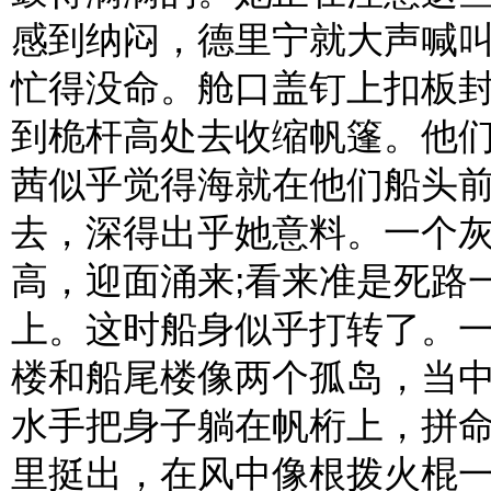
感到纳闷，德里宁就大声喊叫
忙得没命。舱口盖钉上扣板
到桅杆高处去收缩帆篷。他
茜似乎觉得海就在他们船头
去，深得出乎她意料。一个
高，迎面涌来;看来准是死路
上。这时船身似乎打转了。一
楼和船尾楼像两个孤岛，当
水手把身子躺在帆桁上，拼
里挺出，在风中像根拨火棍