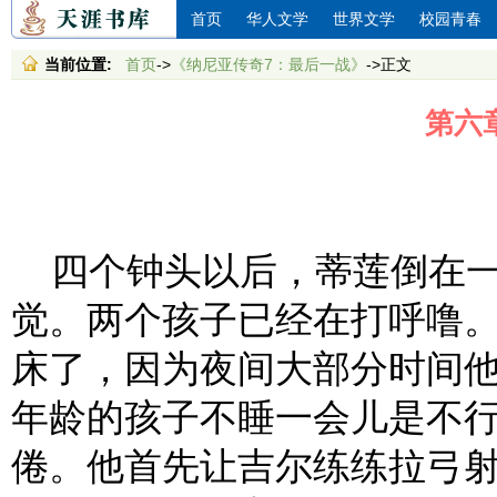
首页
华人文学
世界文学
校园青春
当前位置:
首页
->
《纳尼亚传奇7：最后一战》
->正文
第六
四个钟头以后，蒂莲倒在一
觉。两个孩子已经在打呼噜
床了，因为夜间大部分时间
年龄的孩子不睡一会儿是不
倦。他首先让吉尔练练拉弓