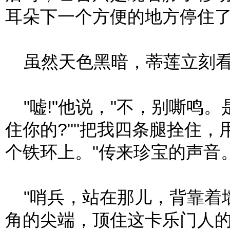
耳朵下一个方便的地方停住
虽然天色黑暗，蒂莲立刻看
"嘘!"他说，"不，别嘶鸣
住你的?""把我四条腿拴住
个铁环上。"传来珍宝的声音
"哨兵，站在那儿，背靠着
角的尖端，顶住这卡乐门人的