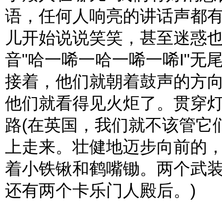
语，任何人响亮的讲话声都
儿开始说说笑笑，甚至迷惑
音"哈一唏一哈一唏一唏I"
接着，他们就朝着鼓声的方
他们就看得见火炬了。贯穿
路(在英国，我们就不该管它
上走来。壮健地迈步向前的
着小铁锹和鹤嘴锄。两个武
还有两个卡乐门人殿后。)