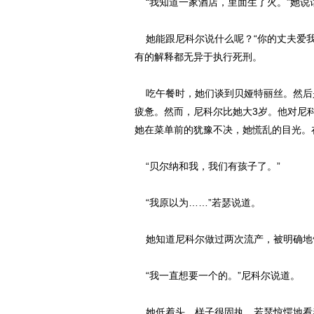
“我知道一家酒店，里面生了火。”她说
她能跟尼科尔说什么呢？“你的丈夫爱我
有的解释都无异于执行死刑。
吃午餐时，她们谈到贝娅特丽丝。然后
疲惫。然而，尼科尔比她大3岁。他对尼
她在菜单前的犹豫不决，她慌乱的目光。
“贝尔纳和我，我们有孩子了。”
“我原以为……”若瑟说道。
她知道尼科尔做过两次流产，被明确地
“我一直想要一个的。”尼科尔说道。
她低着头，样子很固执。若瑟惊愕地看