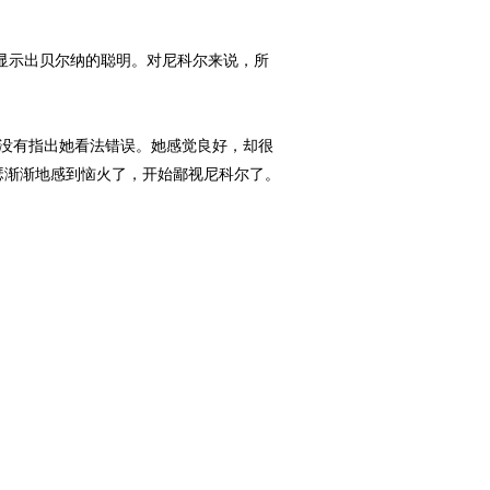
显示出贝尔纳的聪明。对尼科尔来说，所
没有指出她看法错误。她感觉良好，却很
瑟渐渐地感到恼火了，开始鄙视尼科尔了。