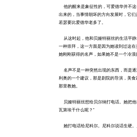
他的醒来是象征性的，可爱德华并不这
出来的，当事情朝坏的方向发展时，它们
若瑟要比爱德华老多了。
从这时起，他和贝娅特丽丝的生活平静
一种崇拜，这一方面是因为她读到过这在
她刚刚获得的名声，如果她不是一个冷漠
名声不是一种突然出现的东西，而是逐渐
利奥的一个建议，那是剧院的导演，美食
那里教她。
贝娅特丽丝想给贝尔纳打电话。她把他视
瓦第埃干什么呢？”
她打电话给尼科尔。尼科尔说话生硬。