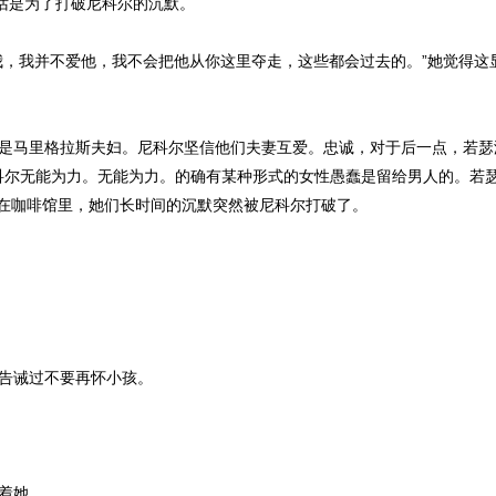
话是为了打破尼科尔的沉默。
，我并不爱他，我不会把他从你这里夺走，这些都会过去的。”她觉得这
是马里格拉斯夫妇。尼科尔坚信他们夫妻互爱。忠诚，对于后一点，若瑟
科尔无能为力。无能为力。的确有某种形式的女性愚蠢是留给男人的。若
在咖啡馆里，她们长时间的沉默突然被尼科尔打破了。
告诫过不要再怀小孩。
着她。