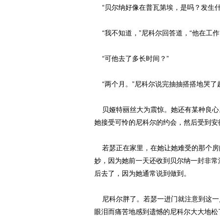
“贝尔纳好像在普瓦第埃，是吗？发生什
“我不知道，”尼科尔回答道，“他在工作
“可他去了多长时间？”
“两个月。”尼科尔说完抽抽搭搭地哭了
贝娅特丽丝大为震惊。她还有某种良心
她接受可怜的尼科尔的约会，然后受到安
若瑟正在家里，在她让她难受的那个房
妙，因为她前一天还收到贝尔纳一封非常
后去了，因为她通常说到做到。
尼科尔胖了。若瑟一进门就注意到这一
眼泪而痛苦地感到遗憾的尼科尔大大地松