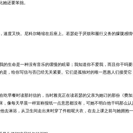
比她还要笨拙。
。
，速度又快。尼科尔蜷缩在后座上。若瑟处于厌烦和履行义务的朦胧感情
的生命是一种没有音乐的缓慢的眩晕；我知道你不爱我，而且你干吗要爱
的是，给你写信与否已经无关紧要。它们是孤独对的唯一恩惠人们接受它
在吃早餐时读那封信的，当时雅克正在读若瑟的父亲为她订的那份《费加
床，像每天早晨一样宣称报纸一点意思都没有，可她不明白他干吗那么认
后他去淋浴，从卫生间走出来时穿了件粗呢大衣，在去上课之前与她拥抱