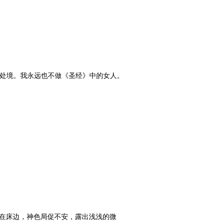
怕处境。我永远也不做《圣经》中的女人。
在床边，神色局促不安，露出浅浅的微