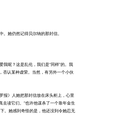
中。她仍然记得贝尔纳的那封信。
我呢？这是乱伦，我们是“同样”的。我
，否认某种虚荣。当然，有另外一个小伙
罗报》人她把那封信放在床头柜上，心里
真去读它们。“也许他谋杀了一个靠年金生
一下。她感到奇怪的是，他还没到令她忍无