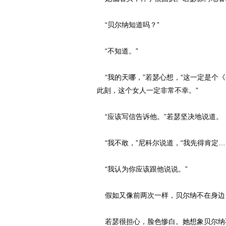
“贝尔纳知道吗？”
“不知道。”
“我的天哪，”若瑟心想，“这一定是个
此刻，这个女人一定非常不幸。”
“应该写信告诉他。”若瑟坚决地说道。
“我不敢，”尼科尔说道，“我先得肯定…
“我认为你应该跟他说说。”
假如又像前两次一样，贝尔纳不在身边
若瑟很担心，脸色惨白。她想象贝尔纳