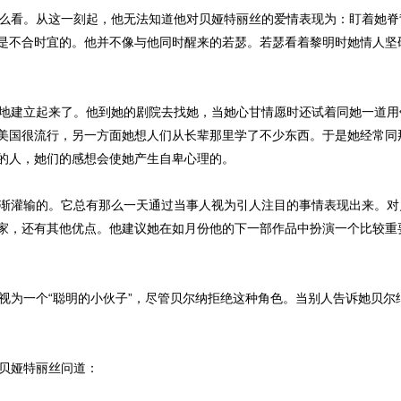
么看。从这一刻起，他无法知道他对贝娅特丽丝的爱情表现为：盯着她脊
是不合时宜的。他并不像与他同时醒来的若瑟。若瑟看着黎明时她情人坚
地建立起来了。他到她的剧院去找她，当她心甘情愿时还试着同她一道用
美国很流行，另一方面她想人们从长辈那里学了不少东西。于是她经常同
的人，她们的感想会使她产生自卑心理的。
灌输的。它总有那么一天通过当事人视为引人注目的事情表现出来。对
家，还有其他优点。他建议她在如月份他的下一部作品中扮演一个比较重
为一个“聪明的小伙子”，尽管贝尔纳拒绝这种角色。当别人告诉她贝尔
贝娅特丽丝问道：