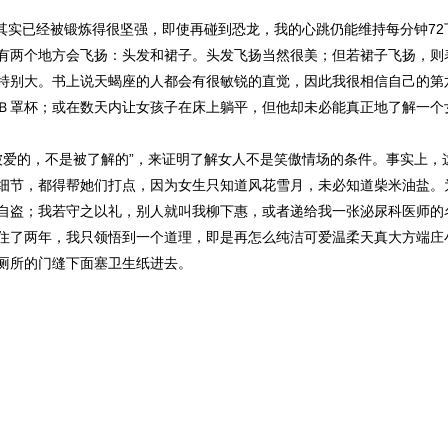
其实已经被锻炼得很坚强，即使再碰到恐龙，我的心跳仍能维持每分钟72
有两个地方会飞扬：头发和裙子。头发飞扬当然很美；但若裙子飞扬，则
特别大。书上说天蝎座的人都会有很敏锐的直觉，因此我很相信自己的第
Ｂ罩杯；或在数天内让女孩子在床上躺平，但他却未必能真正地了解一个
爱的，不是被了解的”，来证明了解女人不是笑傲情场的条件。事实上，
细节，都得帮她们打点，因为女生只知道风花雪月，未必知道柴米油盐。
自盗；我若守之以礼，别人就叫我柳下惠，或者递给我一张泌尿科医师的
住了两年，我只领悟到一个道理，即是再怎么纯洁可爱温柔天真大方端庄
厕所的门缝下面塞卫生纸进去。