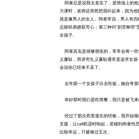
阿泰总是说我太老实了，是情场上的炮
力课时，老师还突然把我叫起来，因为他
就是像男人的女人。阿泰常说，男人有四
总能轻易掳获芳心；第三种叫“刻苦耐劳”
女孩子。
阿泰其实是很够朋友的，常常会将一些女
义廉耻，而讲究礼义廉耻通常是追求女孩
会说你已经来不及了。
去年跟一个女孩子出去吃饭，她自夸朋友
幸好那时我们是吃简餐，我只是被飞来
经过了那次死里逃生的经验，我开始领教
支援，让call机适时响起，若碰到肉食
比较幸运，只被偷过五次。