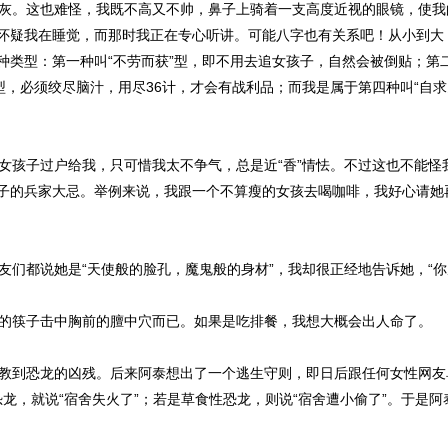
灰。这也难怪，我既不高又不帅，鼻子上骑着一支高度近视的眼镜，使我
怀疑我在睡觉，而那时我正在专心听讲。可能八字也有关系吧！从小到大
种类型：第一种叫“不劳而获”型，即不用去追女孩子，自然会被倒贴；第二
型，必须绞尽脑汁，用尽36计，才会有战利品；而我是属于第四种叫“自
孩子过户给我，只可惜我太不争气，总是近“香”情怯。不过这也不能怪
子的兵家大忌。举例来说，我跟一个不算瘦的女孩去喝咖啡，我好心请她
们都说她是“天使般的脸孔，魔鬼般的身材”，我却很正经地告诉她，“你
的筷子击中胸前的膻中穴而已。如果是吃排餐，我想大概会出人命了。
到恐龙的凶残。后来阿泰想出了一个逃生守则，即日后跟任何女性网友单独
性恐龙，就说“宿舍失火了”；若是草食性恐龙，则说“宿舍遭小偷了”。于是