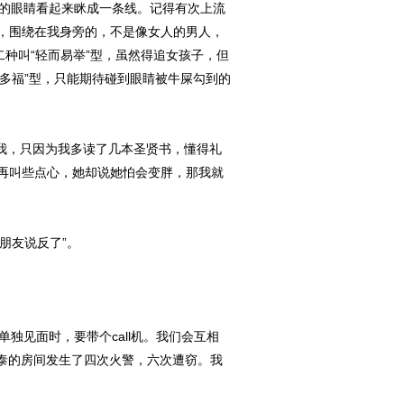
的眼睛看起来眯成一条线。记得有次上流
，围绕在我身旁的，不是像女人的男人，
种叫“轻而易举”型，虽然得追女孩子，但
求多福”型，只能期待碰到眼睛被牛屎勾到的
我，只因为我多读了几本圣贤书，懂得礼
再叫些点心，她却说她怕会变胖，那我就
朋友说反了”。
见面时，要带个call机。我们会互相
阿泰的房间发生了四次火警，六次遭窃。我