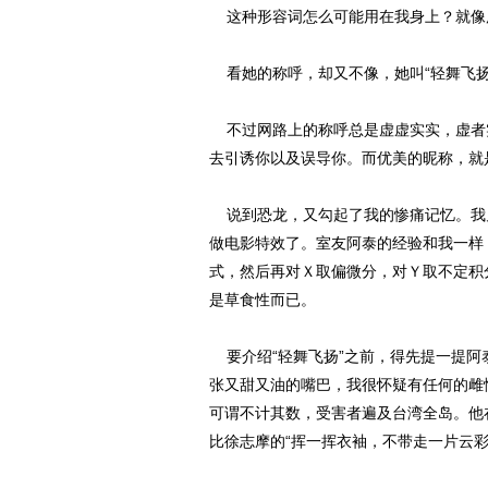
这种形容词怎么可能用在我身上？就像
看她的称呼，却又不像，她叫“轻舞飞扬
不过网路上的称呼总是虚虚实实，虚者
去引诱你以及误导你。而优美的昵称，就
说到恐龙，又勾起了我的惨痛记忆。我
做电影特效了。室友阿泰的经验和我一样
式，然后再对Ｘ取偏微分，对Ｙ取不定积
是草食性而已。
要介绍“轻舞飞扬”之前，得先提一提阿
张又甜又油的嘴巴，我很怀疑有任何的雌性动
可谓不计其数，受害者遍及台湾全岛。他
比徐志摩的“挥一挥衣袖，不带走一片云