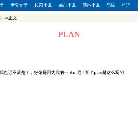
学
世界文学
校园小说
都市小说
网络小说
恐怖
推理
》
->正文
PLAN
记不清楚了，好像是因为我的一plan吧！那个plan是这么写的：
。