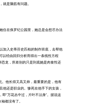
，就是脑筋有问题。
她住在侏罗纪公园里，她总是会想尽办法
以加入史蒂芬史匹柏的制作班底，去帮他
可以经由回归分析而得出一条线性方程
种恐龙，所差别的只是到底她是肉食性还
北。他长得又高又帅，最重要的是，他有
，而且他还是职业的。惨死在他手下的女孩，
即“万花丛中过，片叶不沾身”。据说这
衣袖都没有了。