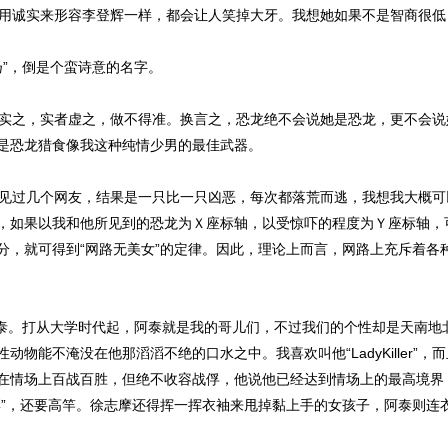
用诚实来形容李登辉一样，都会让人笑掉大牙。我想她如果不是智商很低
”，倒是个蛮诗意的名字。
实之，实者虚之，做不得准。换言之，恐龙绝不会说她是恐龙，更不会说
是恐龙猎食像我这种纯情少男的最佳武器。
见过几个网友，结果是一只比一只凶恶，每次都落荒而逃，我想我大概可
，如果以我和他所见到的恐龙为Ｘ座标轴，以受惊吓的程度为Ｙ座标轴，
分，就可得到“网路无美女”的定律。因此，理论上而言，网路上充斥着各
泰。打从大学时代起，阿泰就是我的哥儿们，不过我们的个性却是天南地
物能不淹没在他那滔滔不绝的口水之中。我喜欢叫他“LadyKiller”
在情场上百战百胜，但绝不收容战俘，他说他已经达到情场上的最高境界，
彩”，还要高竿。徐志摩还得挥一挥衣袖来甩掉黏上手的女孩子，阿泰则连