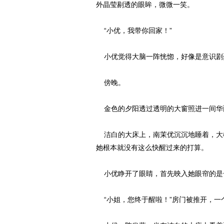
外晶莹剔透的眼眸，微微一笑。
“小优，我带你回家！”
小优觉得大脑一阵恍惚，好像是意识剧
傍晚。
金色的夕阳透过透明的大窗照进一间华
洁白的大床上，南茉优沉沉地睡着，大
她根本就没有这么快醒过来的打算。
小优睁开了眼睛，首先映入她眼帘的是
“小姐，您终于醒啦！”房门被推开，一