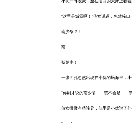
小优一阵发蒙，坐在洁白的大床上看着那
“这里是城堡啊！”侍女说道，忽然掩口
南少爷？！！
南……
靳楚南！
一张面孔忽然出现在小优的脑海里，小
“你刚才说的南少爷……该不会是……靳
侍女微微有些诧异，似乎是小优说了什么
“……”