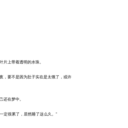
叶片上带着透明的水珠。
夜，要不是因为肚子实在是太饿了，或许
己还在梦中。
一定很累了，居然睡了这么久。”