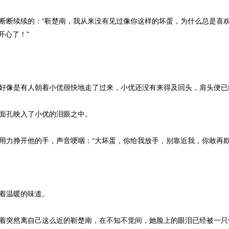
断续续的：“靳楚南，我从来没有见过像你这样的坏蛋，为什么总是喜
开心了！”
好像是有人朝着小优很快地走了过来，小优还没有来得及回头，肩头便已
面孔映入了小优的泪眼之中。
力挣开他的手，声音哽咽：“大坏蛋，你给我放手，别靠近我，你敢再欺
着温暖的味道。
着突然离自己这么近的靳楚南，在不知不觉间，她脸上的眼泪已经被一只