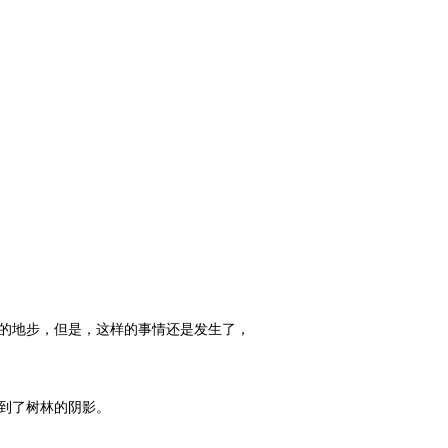
的地步，但是，这样的事情还是发生了，
到了树林的阴影。