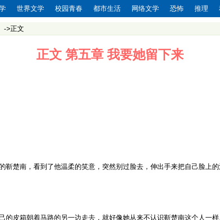
学
世界文学
校园青春
都市生活
网络文学
恐怖
推理
》
->正文
正文 第五章 我要她留下来
的靳楚南，看到了他温柔的笑意，突然别过脸去，伸出手来把自己脸上的
己的皮箱朝着马路的另一边走去，就好像她从来不认识靳楚南这个人一样