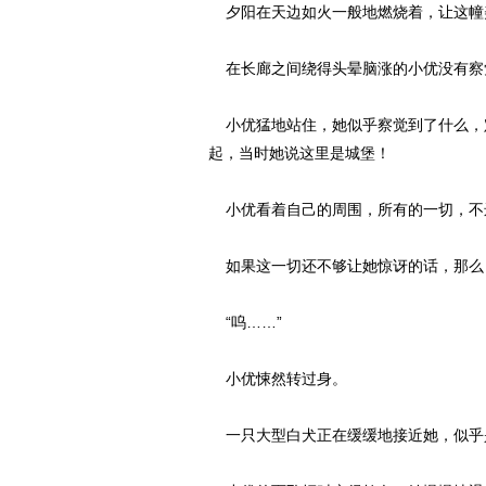
夕阳在天边如火一般地燃烧着，让这幢
在长廊之间绕得头晕脑涨的小优没有察
小优猛地站住，她似乎察觉到了什么，
起，当时她说这里是城堡！
小优看着自己的周围，所有的一切，不
如果这一切还不够让她惊讶的话，那么
“呜……”
小优悚然转过身。
一只大型白犬正在缓缓地接近她，似乎