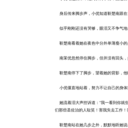
身后传来脚步声，小优知道靳楚南跟在
似乎刚刚还没有哭够，眼泪又不争气地
靳楚南看着她在夜色中分外单薄瘦小的
南茉优忽然停住脚步，但并没有回头，她
靳楚南停下了脚步，望着她的背影，他
小优僵直地站着，努力不让自己的身体
她流着泪大声控诉道：“我一看到你就生
们那些圣佐治的人耻笑！害我失去工作！
靳楚南站在她几步之外，默默地听她说