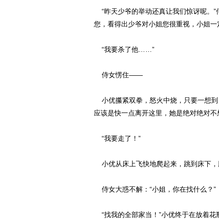
“昨天少爷的举动还真让我们惊讶呢。”
您，看得出少爷对小姐您很重视，小姐一
“我要杀了他……”
侍女愣住——
小优攥紧双拳，怒火中烧，只要一想到
应该是快一点离开这里，她是绝对绝对不
“我要走了！”
小优从床上飞快地爬起来，跳到床下，
侍女大惑不解：“小姐，你在找什么？”
“找我的全部家当！”小优终于在放着花