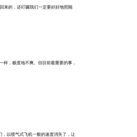
抱回来的，还叮嘱我们一定要好好地照顾
一样，极度地不爽。但目前最重要的事，
门，以喷气式飞机一般的速度消失了，让