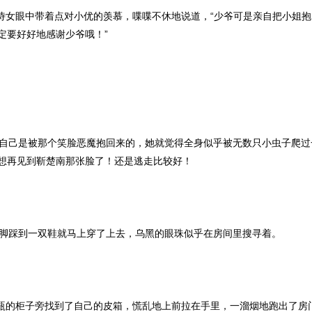
侍女眼中带着点对小优的羡慕，喋喋不休地说道，“少爷可是亲自把小姐
定要好好地感谢少爷哦！”
自己是被那个笑脸恶魔抱回来的，她就觉得全身似乎被无数只小虫子爬过
想再见到靳楚南那张脸了！还是逃走比较好！
脚踩到一双鞋就马上穿了上去，乌黑的眼珠似乎在房间里搜寻着。
瓶的柜子旁找到了自己的皮箱，慌乱地上前拉在手里，一溜烟地跑出了房