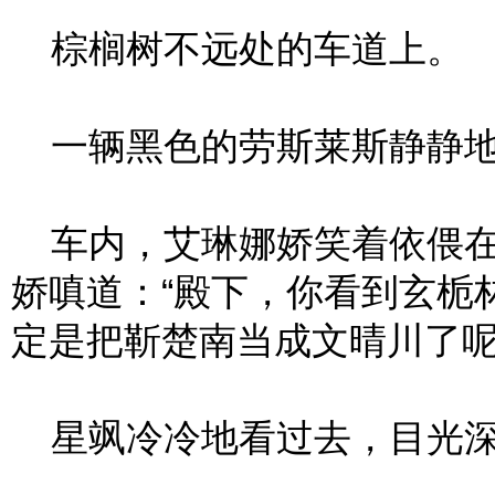
棕榈树不远处的车道上。
一辆黑色的劳斯莱斯静静地
车内，艾琳娜娇笑着依偎在
娇嗔道：“殿下，你看到玄栀
定是把靳楚南当成文晴川了呢
星飒冷冷地看过去，目光