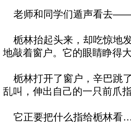
老师和同学们遁声看去—
栀林抬起头来，却吃惊地发
地敲着窗户。它的眼睛睁得
栀林打开了窗户，辛巴跳了进
乱叫，伸出自己的一只前爪
它正要把什么指给栀林看