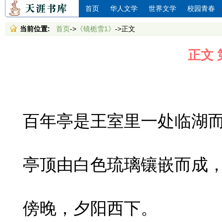
首页
华人文学
世界文学
校园青春
当前位置:
首页
->
《镜栀雪1》
->正文
正文 
百年亭是王室里一处临湖而
亭顶由白色琉璃镶嵌而成，
傍晚，夕阳西下。