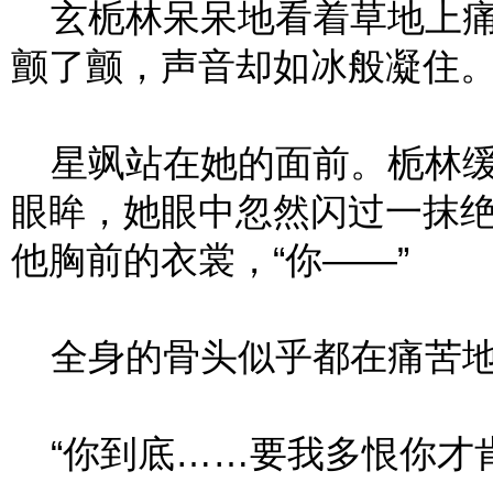
玄栀林呆呆地看着草地上痛
颤了颤，声音却如冰般凝住
星飒站在她的面前。栀林缓
眼眸，她眼中忽然闪过一抹
他胸前的衣裳，“你——”
全身的骨头似乎都在痛苦地
“你到底……要我多恨你才肯