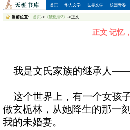
首页
华人文学
世界文学
校园青春
当前位置:
首页
->
《镜栀雪2》
->正文
正文 记忆
我是文氏家族的继承人——
这个世界上，有一个女孩子
做玄栀林，从她降生的那一
我的未婚妻。