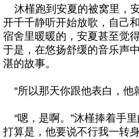
沐槿跑到安夏的被窝里，安
开千千静听开始放歌，自己
宿舍里暖暖的，安夏甚至觉
于是，在悠扬舒缓的音乐声
湛的故事。
“所以那天你跟他表白，他就
“嗯，是啊。”沐槿捧着手里
打算是，他要说不行我一转