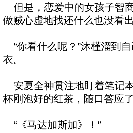
但是，恋爱中的女孩子智商
做贼心虚地找还什么也没看
“你看什么呢？”沐槿溜到自
衣。
安夏全神贯注地盯着笔记本
杯刚泡好的红茶，随口答应
“《马达加斯加》！”