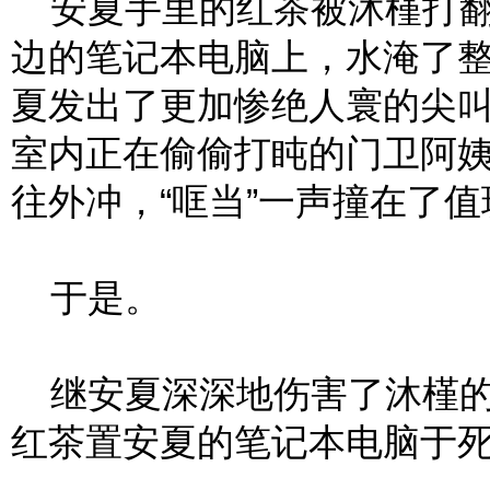
安夏手里的红茶被沐槿打翻
边的笔记本电脑上，水淹了
夏发出了更加惨绝人寰的尖
室内正在偷偷打盹的门卫阿
往外冲，“哐当”一声撞在了
于是。
继安夏深深地伤害了沐槿的
红茶置安夏的笔记本电脑于