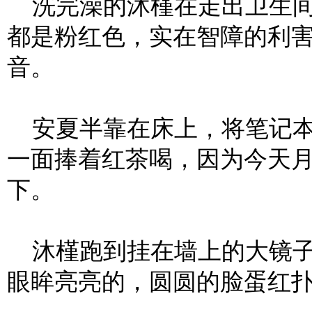
洗完澡的沐槿在走出卫生间
都是粉红色，实在智障的利
音。
安夏半靠在床上，将笔记本
一面捧着红茶喝，因为今天
下。
沐槿跑到挂在墙上的大镜子
眼眸亮亮的，圆圆的脸蛋红