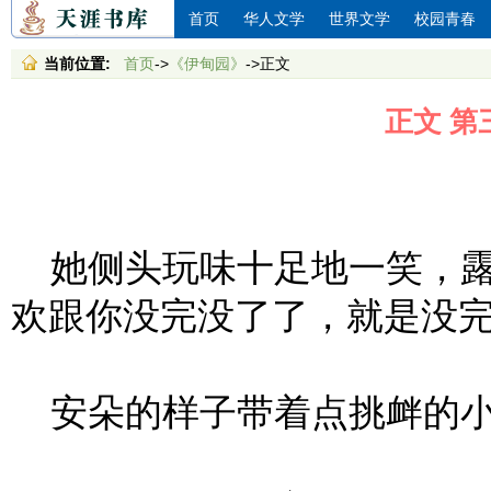
首页
华人文学
世界文学
校园青春
当前位置:
首页
->
《伊甸园》
->正文
正文 第
她侧头玩味十足地一笑，露
欢跟你没完没了了，就是没完
安朵的样子带着点挑衅的小