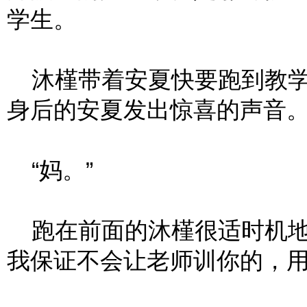
学生。
沐槿带着安夏快要跑到教学
身后的安夏发出惊喜的声音
“妈。”
跑在前面的沐槿很适时机地
我保证不会让老师训你的，用