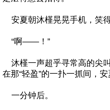
安夏朝沐槿晃晃手机，笑得极
“啊——！”
沐槿一声超乎寻常高的尖叫
在那“轻盈”的一扑一抓间，
一分钟后。