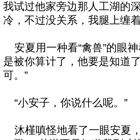
我试过他家旁边那人工湖的
冷，不过没关系，我腿上缠着
安夏用一种看“禽兽”的眼神
是被你算计了，他要是知道
可。”
“小安子，你说什么呢。”
沐槿嗔怪地看了一眼安夏，