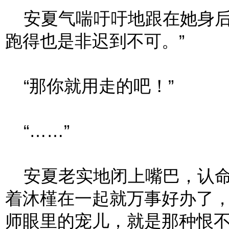
安夏气喘吁吁地跟在她身后
跑得也是非迟到不可。”
“那你就用走的吧！”
“……”
安夏老实地闭上嘴巴，认命
着沐槿在一起就万事好办了
师眼里的宠儿，就是那种恨