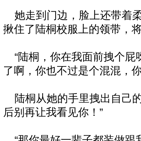
她走到门边，脸上还带着柔
揪住了陆桐校服上的领带，
“陆桐，你在我面前拽个屁
了啊，你也不过是个混混，你
陆桐从她的手里拽出自己的
后别再让我看见你！”
“那你最好一辈子都装做跟我