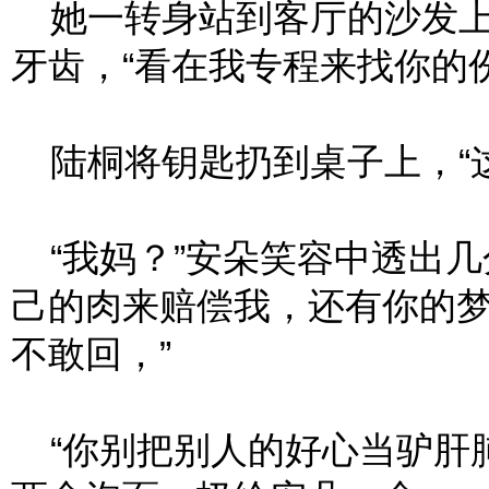
她一转身站到客厅的沙发上
牙齿，“看在我专程来找你的
陆桐将钥匙扔到桌子上，“这
“我妈？”安朵笑容中透出几
己的肉来赔偿我，还有你的
不敢回，”
“你别把别人的好心当驴肝肺