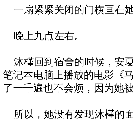
一扇紧紧关闭的门横亘在她
晚上九点左右。
沐槿回到宿舍的时候，安夏
笔记本电脑上播放的电影《马
了一千遍也不会烦，因为她
所以，她没有发现沐槿的面