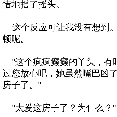
惜地摇了摇头。
这个反应可让我没有想到。
顿呢。
"这个疯疯癫癫的丫头，有时
过您放心吧，她虽然嘴巴凶
房子了。"
"太爱这房子了？为什么？"