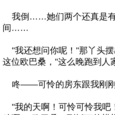
我倒……她们两个还真是有
间……
"我还想问你呢！"那丫头
这位欧巴桑，"这么晚跑到人
咚——可怜的房东跟我刚刚
"我的天啊！可怜可怜我吧