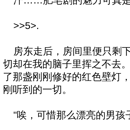
汗……肥皂剧的魅力可真是
>>5>.
房东走后，房间里便只剩下
切却在我的脑子里挥之不去
了那盏刚刚修好的红色壁灯
刚听到的一切。
"唉，可惜那么漂亮的男孩子