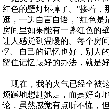
红色的壁灯坏掉了。"接着，
逛，一边自言自语，"红色是
房间里如果能有一盏红色的
让人感觉到温暖的。每个房
忆。自己的记忆也好，别人
留住记忆最好的办法，就是好
现在，我的火气已经全被这
烦躁地想赶她走，而是好奇
论，虽然感觉有点听不懂，