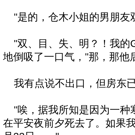
"是的，仓木小姐的男朋友双
"双、目、失、明？！我的G
地倒吸了一口气，"那，那他
我有点说不出口，但房东已
"唉，据我所知是因为一种
在平安夜前夕死去了。如果我