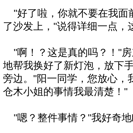
"好了啦，你就不要在我面
了沙发上，"说得详细一点，
"啊！？这是真的吗？！"
地帮我换好了新灯泡，放下
旁边。"阳一同学，您放心，
仓木小姐的事情我最清楚！"
"嗯？整件事情？"我好奇地