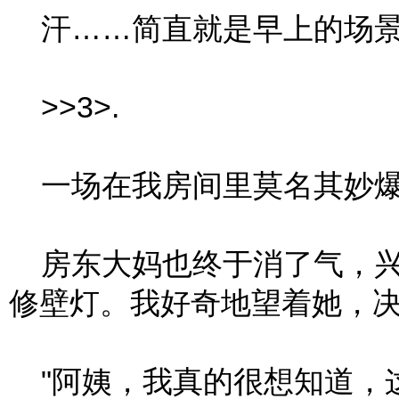
汗……简直就是早上的场景
>>3>.
一场在我房间里莫名其妙爆
房东大妈也终于消了气，兴
修壁灯。我好奇地望着她，
"阿姨，我真的很想知道，