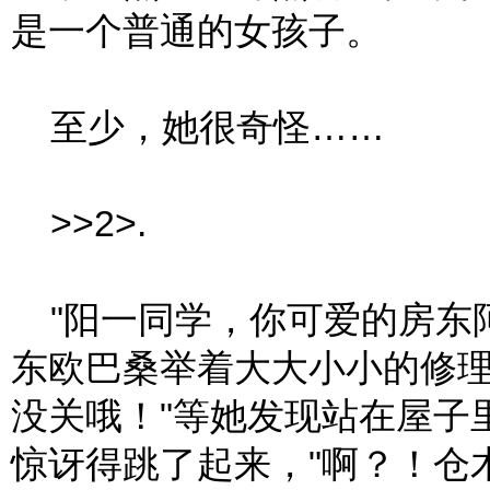
是一个普通的女孩子。
至少，她很奇怪……
>>2>.
"阳一同学，你可爱的房东
东欧巴桑举着大大小小的修理
没关哦！"等她发现站在屋子
惊讶得跳了起来，"啊？！仓