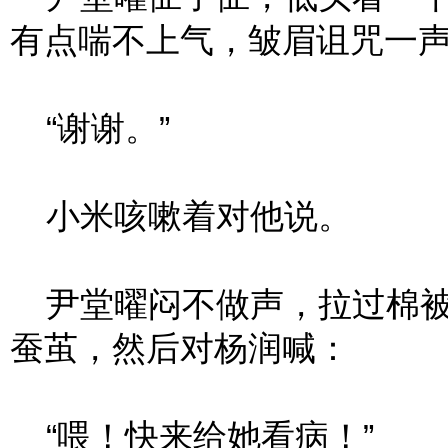
有点喘不上气，皱眉诅咒一
“谢谢。”
小米咳嗽着对他说。
尹堂曜闷不做声，拉过棉被
蚕茧，然后对杨润喊：
“喂！快来给她看病！”