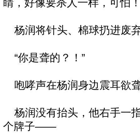
睛，好像要杀人一样，可怕
杨润将针头、棉球扔进废
“你是聋的？！”
咆哮声在杨润身边震耳欲
杨润没有抬头，他右手一指
个牌子——