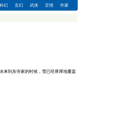
科幻
玄幻
武侠
言情
作家
冰来到东寺家的时候，雪已经厚厚地覆盖