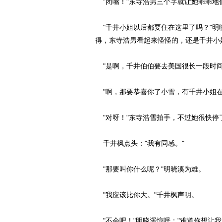
"闭嘴！"东寺浩男三个字就让她乖乖地
"千井小姐以后都要住在这里了吗？"明
得，东寺浩男看起来怪怪的，还是千井小
"是啊，千井伯伯要去美国很长一段时间
"啊，那要恭喜你了小雪，有千井小姐在
"对呀！"东寺浩雪拍手，不过她很快停了
千井枫点头："我有同感。"
"那要叫你什么呢？"明晓溪为难。
"我应该比你大。"千井枫声明。
"不会吧！"明晓溪惊呼："难道你想让我