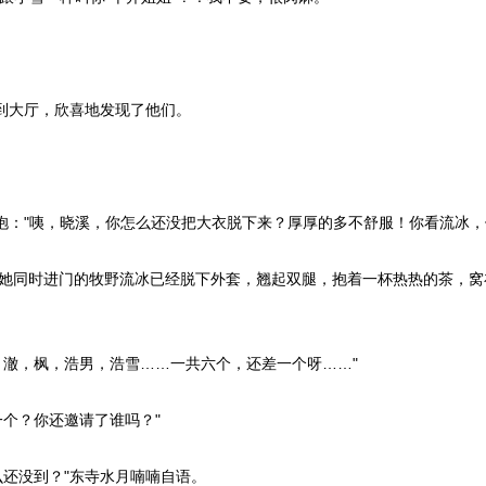
到大厅，欣喜地发现了他们。
抱："咦，晓溪，你怎么还没把大衣脱下来？厚厚的多不舒服！你看流冰，
她同时进门的牧野流冰已经脱下外套，翘起双腿，抱着一杯热热的茶，窝
澈，枫，浩男，浩雪……一共六个，还差一个呀……"
个？你还邀请了谁吗？"
还没到？"东寺水月喃喃自语。