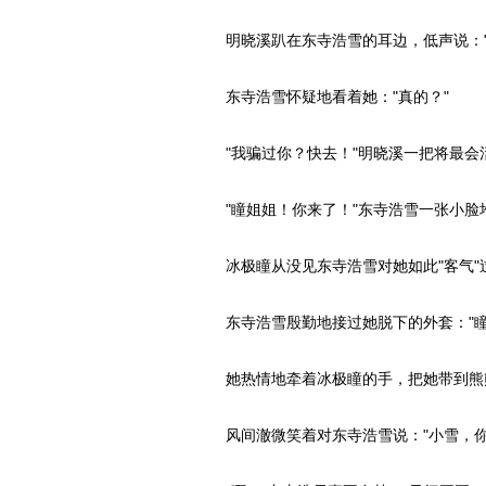
明晓溪趴在东寺浩雪的耳边，低声说："
东寺浩雪怀疑地看着她："真的？"
"我骗过你？快去！"明晓溪一把将最会
"瞳姐姐！你来了！"东寺浩雪一张小脸
冰极瞳从没见东寺浩雪对她如此"客气"过
东寺浩雪殷勤地接过她脱下的外套："瞳
她热情地牵着冰极瞳的手，把她带到熊
风间澈微笑着对东寺浩雪说："小雪，你