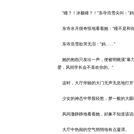
"瞳？！冰极瞳？！"东寺浩雪尖叫："妈
东寺水月很奇怪地看着她："瞳不是和你
东寺浩雪欲哭无泪："妈……"
她的抱怨只发出一声，便被明晓溪"暴力
爱，风间学长会不喜欢你的。"
这时，大厅华丽的大门无声无息地打开
少女的神态中带股轻愁，梦一般的大眼
风间澈静静地看着她，好象不知道该说
大厅中热闹的空气悄悄地有点凝滞。