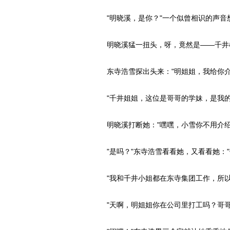
"明晓溪，是你？"一个似曾相识的声音
明晓溪猛一扭头，呀，竟然是——千井
东寺浩雪探出头来："明姐姐，我给你介
"千井姐姐，这位是哥哥的学妹，是我的
明晓溪打断她："嘿嘿，小雪你不用介绍
"是吗？"东寺浩雪看看她，又看看她："
"我和千井小姐都在东寺集团工作，所以
"天啊，明姐姐你在公司里打工吗？哥哥