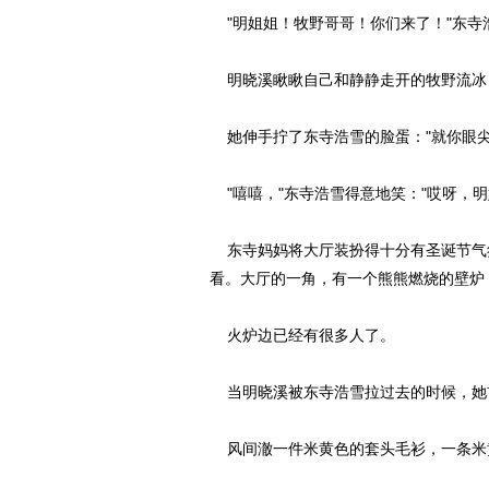
"明姐姐！牧野哥哥！你们来了！"东寺
明晓溪瞅瞅自己和静静走开的牧野流冰
她伸手拧了东寺浩雪的脸蛋："就你眼尖
"嘻嘻，"东寺浩雪得意地笑："哎呀，
东寺妈妈将大厅装扮得十分有圣诞节气
看。大厅的一角，有一个熊熊燃烧的壁炉
火炉边已经有很多人了。
当明晓溪被东寺浩雪拉过去的时候，她
风间澈一件米黄色的套头毛衫，一条米