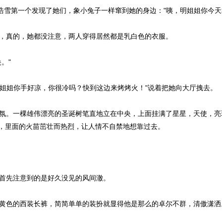
浩雪第一个发现了她们，象小兔子一样窜到她的身边："咦，明姐姐你今天
，真的，她都没注意，两人穿得居然都是乳白色的衣服。
。"
明姐姐你手好凉，你很冷吗？快到这边来烤烤火！"说着把她向大厅拽去。
氛。一棵雄伟漂亮的圣诞树笔直地立在中央，上面挂满了星星，天使，亮
，里面的火苗茁壮而热烈，让人情不自禁地想靠过去。
首先注意到的是好久没见的风间澈。
黄色的西装长裤，简简单单的装扮就显得他是那么的卓尔不群，清傲潇洒