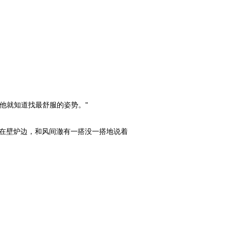
他就知道找最舒服的姿势。"
在壁炉边，和风间澈有一搭没一搭地说着