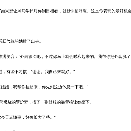
如果想让风间学长对你刮目相看，就赶快招呼瞳。这是你表现的最好机会
活跃气氛的她推了出去。
堆满笑容："外面很冷吧，不过你马上就会暖和起来的。我帮你把外套脱了
，有些不习惯："谢谢。我自己来就好。"
姐姐，我帮你挂起来，你先到这边休息一下吧。"
熊燃烧的壁炉旁，找了一张舒服的靠背椅让她坐下。
今天真懂事，好象长大了些。"