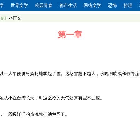
学
世界文学
校园青春
都市生活
网络文学
恐怖
推理
光》
->正文
第一章
以一大早便纷纷扬扬地飘起了雪。这场雪越下越大，傍晚明晓溪和牧野流
她从小在台湾长大，对这么冷的天气还真有些不适应。
，一股暖洋洋的热流就把她包围了。