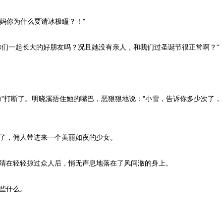
妈你为什么要请冰极瞳？！"
们一起长大的好朋友吗？况且她没有亲人，和我们过圣诞节很正常啊？"
"打断了。明晓溪捂住她的嘴巴，恶狠狠地说："小雪，告诉你多少次了
了，佣人带进来一个美丽如夜的少女。
睛在轻轻掠过众人后，悄无声息地落在了风间澈的身上。
些什么。