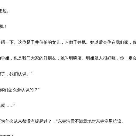
想起。
枫！
绍一下。这位是千井伯伯的女儿，叫做千井枫。她以后会住在我们家，你
学姐，也是我们大家的好朋友，她叫明晓溪。明姐姐人很好喔，你一定会
了，我们认识。"
你们怎么会认识的？"
就……"
为什么从来都没有提起过？！"东寺浩雪不满意地对东寺浩男抗议。