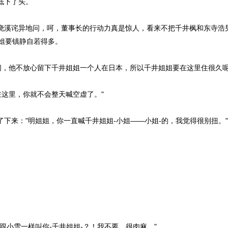
低下了头。
晓溪诧异地问，呵，董事长的行动力真是惊人，看来不把千井枫和东寺浩
姐要镇静自若得多。
，他不放心留下千井姐姐一个人在日本，所以千井姐姐要在这里住很久呢
这里，你就不会整天喊空虚了。"
下来："明姐姐，你一直喊千井姐姐-小姐——小姐-的，我觉得很别扭。"
跟小雪一样叫你-千井姐姐-？！我不要，很肉麻。"