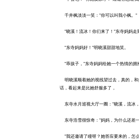
千井枫淡淡一笑："你可以叫我小枫。"
"晓溪！流冰！你们来了！"东寺妈妈走
"东寺妈妈好！"明晓溪甜甜地笑。
"乖孩子，"东寺妈妈给她一个热情的拥
明晓溪顺着她的视线望过去，真的，和
话，看起来是比她舒服多了，
东寺水月巡视大厅一圈："晓溪，流冰，
东寺浩雪很惊奇："妈妈，为什么还差一
"我还邀请了瞳呀？她答应要来的，怎么