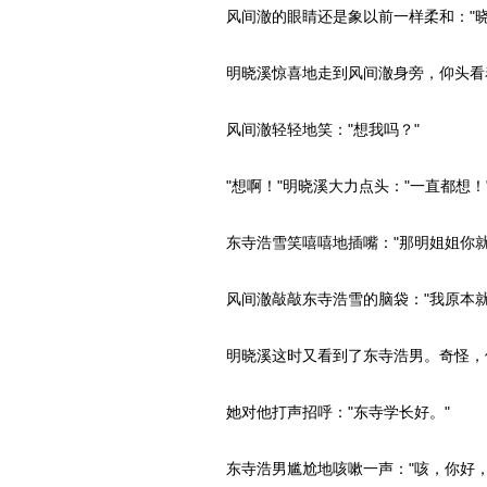
风间澈的眼睛还是象以前一样柔和："晓
明晓溪惊喜地走到风间澈身旁，仰头看着
风间澈轻轻地笑："想我吗？"
"想啊！"明晓溪大力点头："一直都想！
东寺浩雪笑嘻嘻地插嘴："那明姐姐你就
风间澈敲敲东寺浩雪的脑袋："我原本就
明晓溪这时又看到了东寺浩男。奇怪，
她对他打声招呼："东寺学长好。"
东寺浩男尴尬地咳嗽一声："咳，你好，