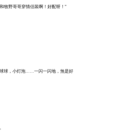
和牧野哥哥穿情侣装啊！好配呀！"
球球，小灯泡……一闪一闪地，煞是好
。