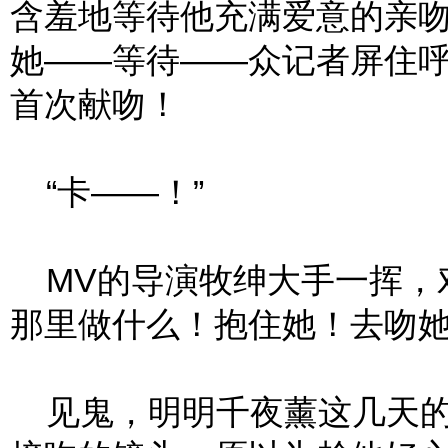
含羞地等待他充满爱意的亲
她——等待——众记者屏住
首次献吻！
“卡——！”
MV的导演牧绅大手一挥，
那里做什么！抱住她！去吻她
见鬼，明明千夜薰这几天的