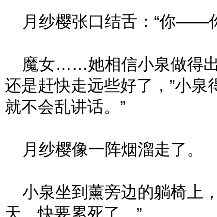
月纱樱张口结舌：“你——你
魔女……她相信小泉做得出
还是赶快走远些好了，”小泉
就不会乱讲话。”
月纱樱像一阵烟溜走了。
小泉坐到薰旁边的躺椅上，
天，快要累死了。”