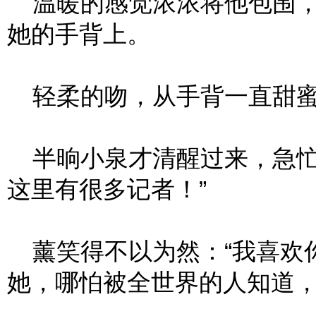
温暖的感觉浓浓将他包围，
她的手背上。
轻柔的吻，从手背一直甜蜜
半晌小泉才清醒过来，急忙
这里有很多记者！”
薰笑得不以为然：“我喜欢你
她，哪怕被全世界的人知道