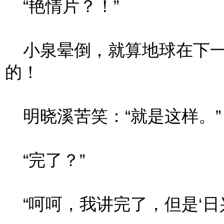
“艳情片？！”
小泉晕倒，就算地球在下一
的！
明晓溪苦笑：“就是这样。”
“完了？”
“呵呵，我讲完了，但是‘日