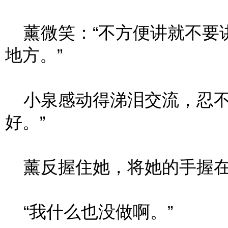
薰微笑：“不方便讲就不要
地方。”
小泉感动得涕泪交流，忍不
好。”
薰反握住她，将她的手握在
“我什么也没做啊。”