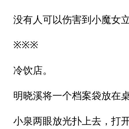
没有人可以伤害到小魔女立
※※※
冷饮店。
明晓溪将一个档案袋放在
小泉两眼放光扑上去，打开