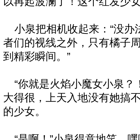
以再起波澜了！这个红发少
小泉把相机收起来：“没办
者们的视线之外，只有橘子
到精彩瞬间。”
“你就是火焰小魔女小泉？！
大得很，上天入地没有她搞
的少女。
“是啊！”小泉得意地笑，嘿