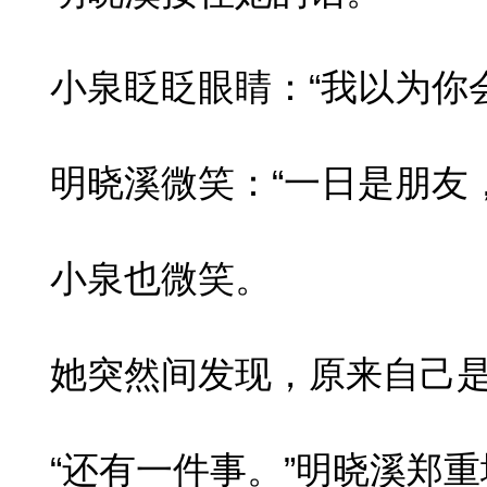
小泉眨眨眼睛：“我以为你会
明晓溪微笑：“一日是朋友，
小泉也微笑。
她突然间发现，原来自己是
“还有一件事。”明晓溪郑重