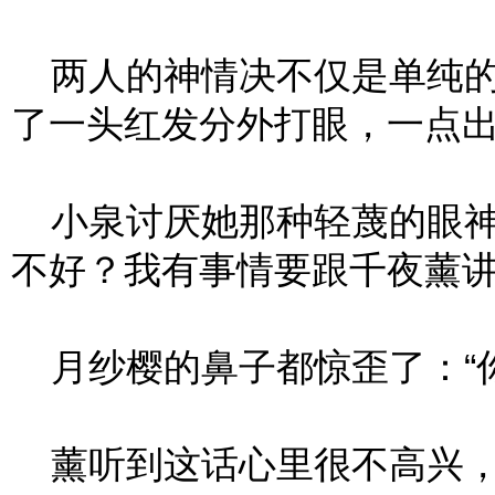
两人的神情决不仅是单纯的
了一头红发分外打眼，一点
小泉讨厌她那种轻蔑的眼神
不好？我有事情要跟千夜薰讲
月纱樱的鼻子都惊歪了：“你
薰听到这话心里很不高兴，目