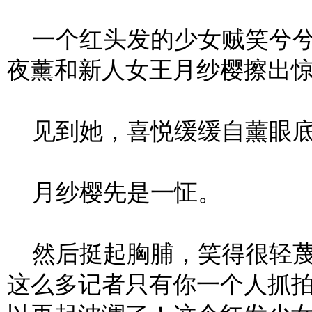
一个红头发的少女贼笑兮兮
夜薰和新人女王月纱樱擦出惊
见到她，喜悦缓缓自薰眼底
月纱樱先是一怔。
然后挺起胸脯，笑得很轻蔑
这么多记者只有你一个人抓拍