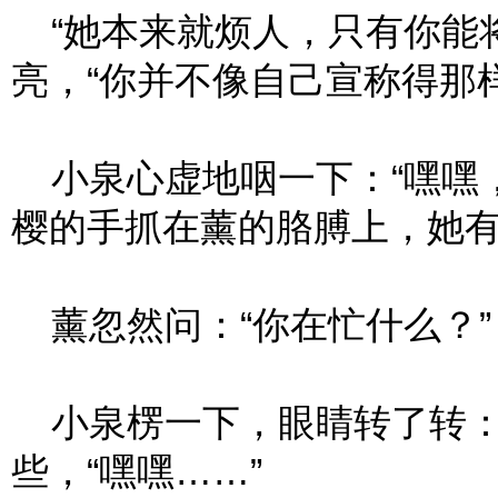
“她本来就烦人，只有你能将
亮，“你并不像自己宣称得那
小泉心虚地咽一下：“嘿嘿，
樱的手抓在薰的胳膊上，她
薰忽然问：“你在忙什么？”
小泉楞一下，眼睛转了转：“
些，“嘿嘿……”