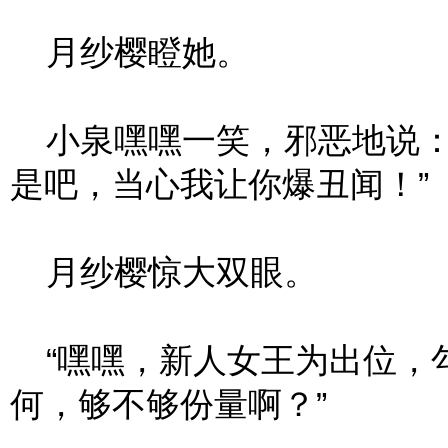
月纱樱瞪她。
小泉嘿嘿一笑，邪恶地说：
是吧，当心我让你爆丑闻！”
月纱樱惊大双眼。
“嘿嘿，新人女王为出位，
何，够不够份量啊？”