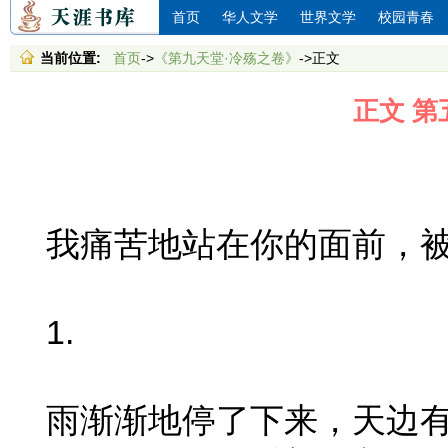
首页
华人文学
世界文学
校园青春
当前位置:
首页
->
《第九天堂·冷殇之卷》
->正文
正文 第
我痛苦地站在你的面前，被
1.
雨渐渐地停了下来，天边有