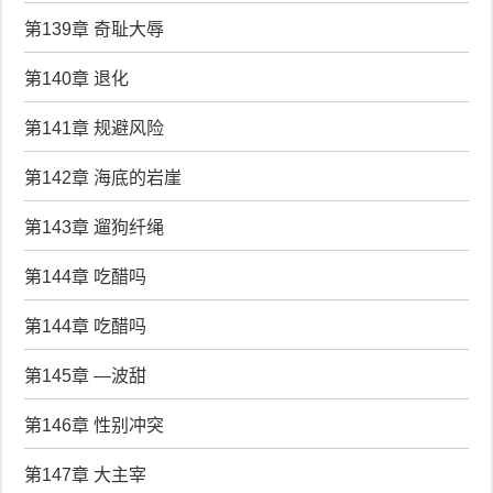
第139章 奇耻大辱
第140章 退化
第141章 规避风险
第142章 海底的岩崖
第143章 遛狗纤绳
第144章 吃醋吗
第144章 吃醋吗
第145章 —波甜
第146章 性别冲突
第147章 大主宰