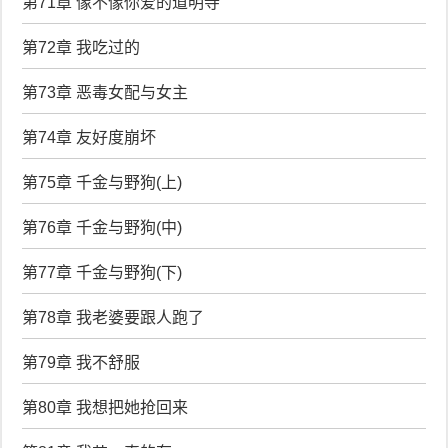
第71章 像不像你爱的道明寺
第72章 我吃过的
第73章 恶毒女配与女主
第74章 友好度崩坏
第75章 千金与野狗(上)
第76章 千金与野狗(中)
第77章 千金与野狗(下)
第78章 我老婆要跟人跑了
第79章 我不舒服
第80章 我想把她抢回来