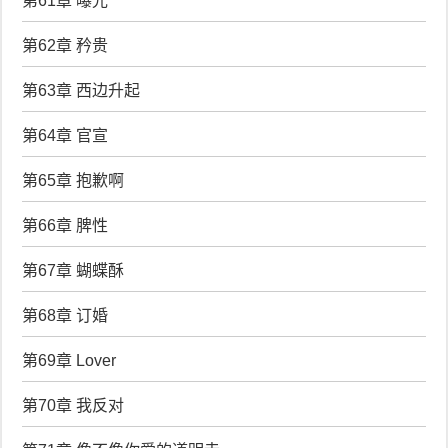
第61章 曝光
第62章 矜贵
第63章 西边升起
第64章 官宣
第65章 抱歉啊
第66章 脾性
第67章 蝴蝶酥
第68章 订婚
第69章 Lover
第70章 我反对