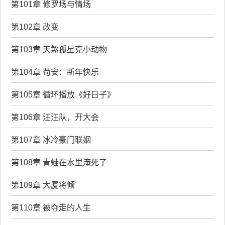
第101章 修罗场与情场
第102章 改变
第103章 天煞孤星克小动物
第104章 苟安：新年快乐
第105章 循环播放《好日子》
第106章 汪汪队，开大会
第107章 冰冷豪门联姻
第108章 青蛙在水里淹死了
第109章 大厦将倾
第110章 被夺走的人生