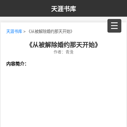
天涯书库
☰
天涯书库
> 《从被解除婚约那天开始》
《从被解除婚约那天开始》
作者：青浼
内容简介：