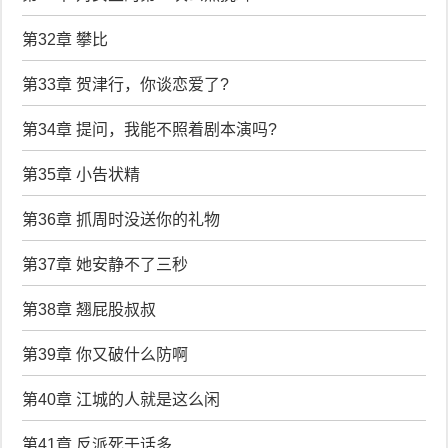
第32章 攀比
第33章 贺津行，你谈恋爱了?
第34章 提问，我能不照着剧本演吗?
第35章 小告状精
第36章 抓周时没送你的礼物
第37章 她安静不了三秒
第38章 翘屁股叔叔
第39章 你又破什么防啊
第40章 江城的人就是这么闲
第41章 反派死于话多