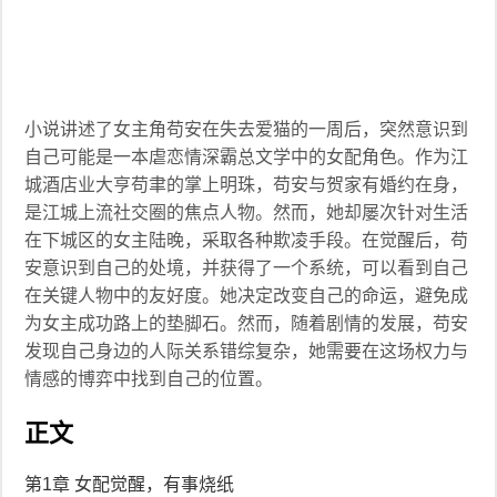
小说讲述了女主角苟安在失去爱猫的一周后，突然意识到
自己可能是一本虐恋情深霸总文学中的女配角色。​作为江
城酒店业大亨苟聿的掌上明珠，苟安与贺家有婚约在身，
是江城上流社交圈的焦点人物。​然而，她却屡次针对生活
在下城区的女主陆晚，采取各种欺凌手段。在觉醒后，苟
安意识到自己的处境，并获得了一个系统，可以看到自己
在关键人物中的友好度。​她决定改变自己的命运，避免成
为女主成功路上的垫脚石。​然而，随着剧情的发展，苟安
发现自己身边的人际关系错综复杂，她需要在这场权力与
情感的博弈中找到自己的位置。​
正文
第1章 女配觉醒，有事烧纸