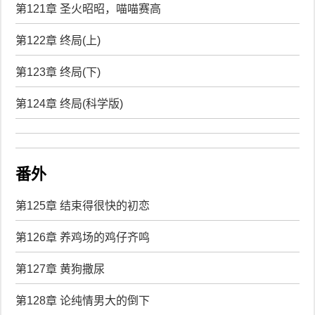
第121章 圣火昭昭，喵喵赛高
第122章 终局(上)
第123章 终局(下)
第124章 终局(科学版)
番外
第125章 结束得很快的初恋
第126章 养鸡场的鸡仔齐鸣
第127章 黄狗撒尿
第128章 论纯情男大的倒下