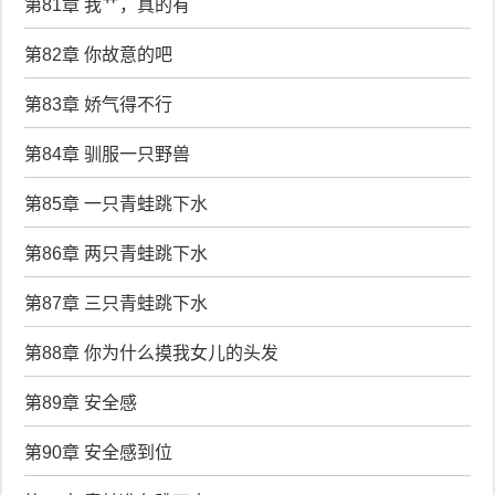
第81章 我艹，真的有
第82章 你故意的吧
第83章 娇气得不行
第84章 驯服一只野兽
第85章 一只青蛙跳下水
第86章 两只青蛙跳下水
第87章 三只青蛙跳下水
第88章 你为什么摸我女儿的头发
第89章 安全感
第90章 安全感到位