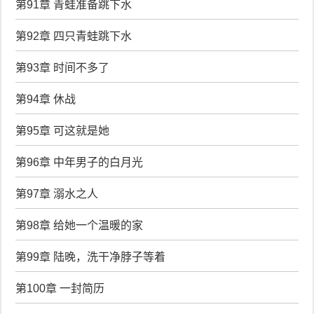
第91章 青蛙准备跳下水
第92章 四只青蛙跳下水
第93章 时间不多了
第94章 休战
第95章 可这就是她
第96章 中年男子的白月光
第97章 溺水之人
第98章 给她一个温暖的家
第99章 陆晚，洗干净脖子等着
第100章 一封简历