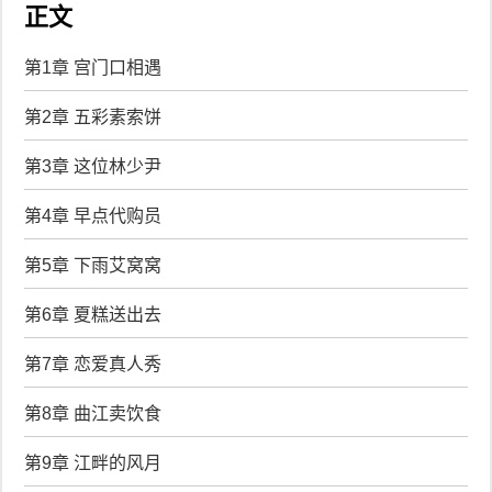
正文
第1章 宫门口相遇
第2章 五彩素索饼
第3章 这位林少尹
第4章 早点代购员
第5章 下雨艾窝窝
第6章 夏糕送出去
第7章 恋爱真人秀
第8章 曲江卖饮食
第9章 江畔的风月