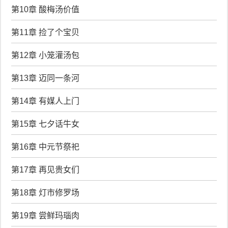
第10章 酸梅汤价值
第11章 捡了个宝贝
第12章 小笼灌汤包
第13章 迈同一条河
第14章 有媒人上门
第15章 七夕话牛女
第16章 中元节祭祀
第17章 再见贵女们
第18章 灯市修罗场
第19章 尝鲜玛瑙肉