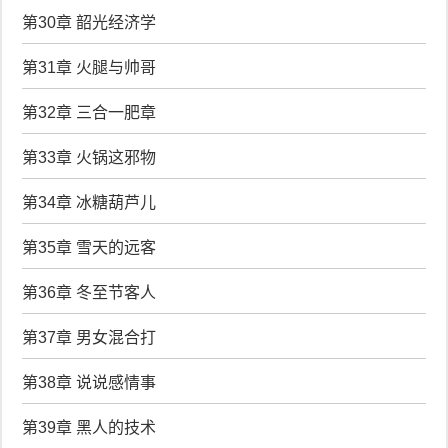
第30章 韶光经济学
第31章 火腿与帅哥
第32章 三合一肥章
第33章 火锅这邪物
第34章 冰糖葫芦儿
第35章 雪天的远客
第36章 冬至节客人
第37章 男女混合打
第38章 说说感情事
第39章 黑人的技术