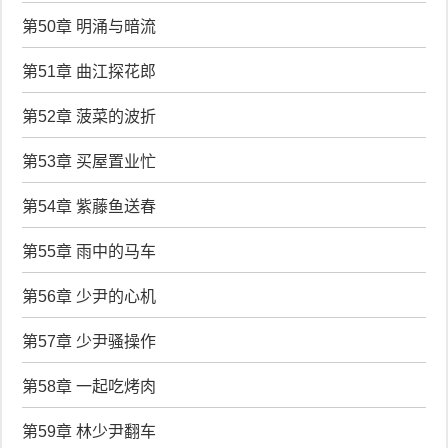
第50章 明涌与暗流
第51章 曲江探花郎
第52章 菠菜的波折
第53章 买屋置业忙
第54章 紫藤鱼送春
第55章 雨中的马车
第56章 少尹的心机
第57章 少尹骚操作
第58章 一起吃烤肉
第59章 林少尹翻车