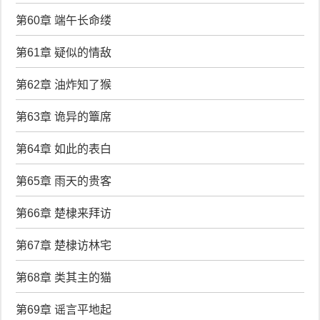
第60章 端午长命缕
第61章 疑似的情敌
第62章 油炸知了猴
第63章 诡异的簟席
第64章 如此的表白
第65章 雨天的贵客
第66章 楚棣来拜访
第67章 楚棣访林宅
第68章 类其主的猫
第69章 谣言平地起