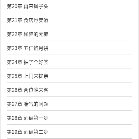
第20章 再来狮子头
第21章 食店也卖酒
第22章 碰瓷的无赖
第23章 五仁馅月饼
第24章 抽了个好签
第25章 上门来提亲
第26章 两位晚来客
第27章 喘气的问题
第28章 酒肆第一步
第29章 酒肆第二步