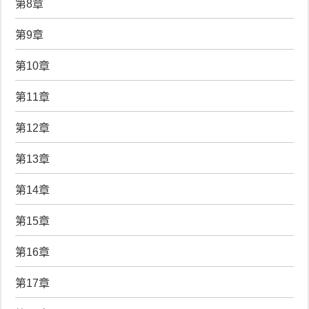
第8章
第9章
第10章
第11章
第12章
第13章
第14章
第15章
第16章
第17章