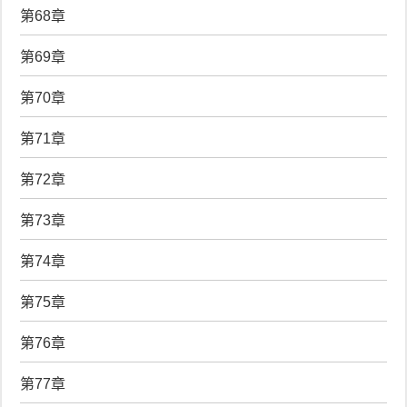
第68章
第69章
第70章
第71章
第72章
第73章
第74章
第75章
第76章
第77章