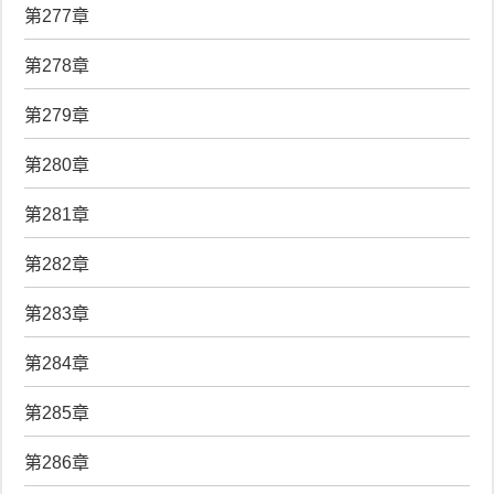
第277章
第278章
第279章
第280章
第281章
第282章
第283章
第284章
第285章
第286章