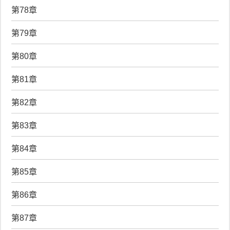
第78章
第79章
第80章
第81章
第82章
第83章
第84章
第85章
第86章
第87章