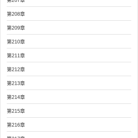
第207章
第208章
第209章
第210章
第211章
第212章
第213章
第214章
第215章
第216章