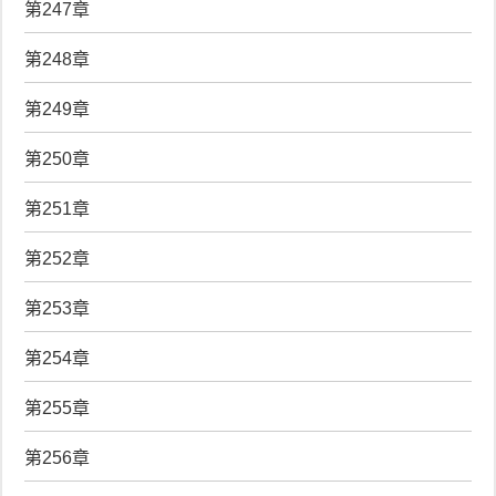
第247章
第248章
第249章
第250章
第251章
第252章
第253章
第254章
第255章
第256章