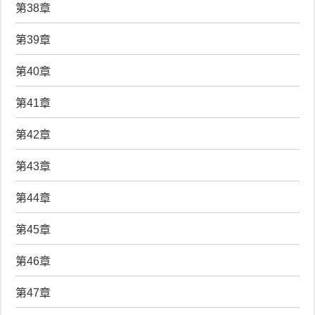
第38章
第39章
第40章
第41章
第42章
第43章
第44章
第45章
第46章
第47章