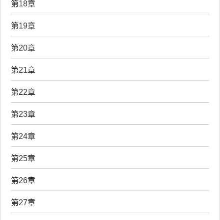
第18章
第19章
第20章
第21章
第22章
第23章
第24章
第25章
第26章
第27章