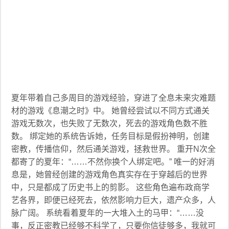
夏年带着自己多周目的游戏经验，穿进了全息未来灾难题
材的游戏《息潮之时》中。 她曾经尝试以不同方式通关
游戏无数次，也失败了无数次，死去的游戏角色数不胜
数。 绑定她的系统告诉她，任务目标是假扮神明，创建
密教，传播信仰，然后通关游戏，拯救世界。 重开N次全
都寄了的夏年：“……不然你换个人绑定吧。” 唯一的好消
息是，她曾经创建的游戏角色真实存在于穿越后的世界
中，只是都成了历史书上的剪影。 这些角色遍布政商学
艺各界，即便已经死去，依然影响力巨大，遗产众多，人
脉广阔。 系统看着夏年的一大堆入土的马甲：“……没
事，反正密教已经够不科学了，只要你信徒够多，我就可