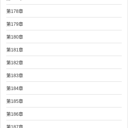
第178章
第179章
第180章
第181章
第182章
第183章
第184章
第185章
第186章
第187章