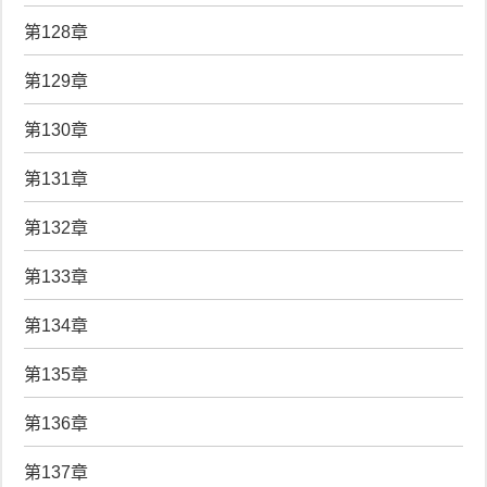
第128章
第129章
第130章
第131章
第132章
第133章
第134章
第135章
第136章
第137章