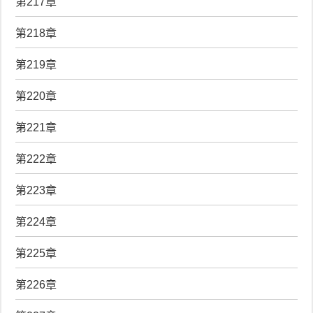
第217章
第218章
第219章
第220章
第221章
第222章
第223章
第224章
第225章
第226章