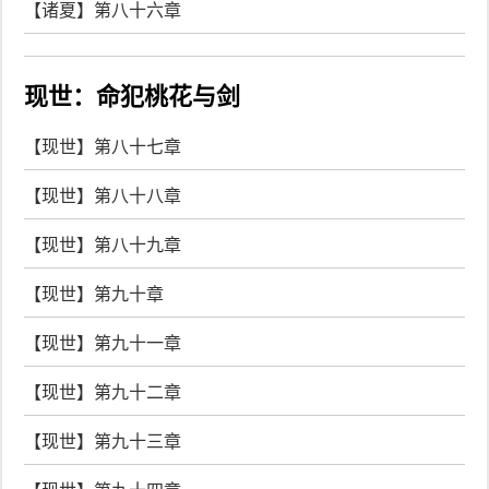
【诸夏】第八十六章
现世：命犯桃花与剑
【现世】第八十七章
【现世】第八十八章
【现世】第八十九章
【现世】第九十章
【现世】第九十一章
【现世】第九十二章
【现世】第九十三章