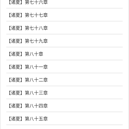
【诸夏】第七十六章
【诸夏】第七十七章
【诸夏】第七十八章
【诸夏】第七十九章
【诸夏】第八十章
【诸夏】第八十一章
【诸夏】第八十二章
【诸夏】第八十三章
【诸夏】第八十四章
【诸夏】第八十五章