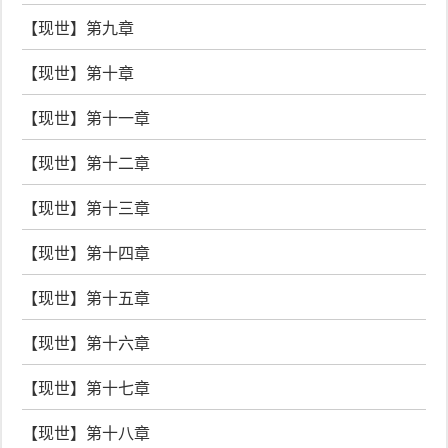
【现世】第九章
【现世】第十章
【现世】第十一章
【现世】第十二章
【现世】第十三章
【现世】第十四章
【现世】第十五章
【现世】第十六章
【现世】第十七章
【现世】第十八章