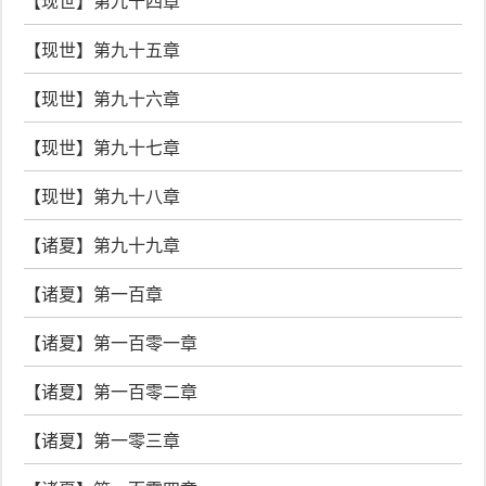
【现世】第九十四章
【现世】第九十五章
【现世】第九十六章
【现世】第九十七章
【现世】第九十八章
【诸夏】第九十九章
【诸夏】第一百章
【诸夏】第一百零一章
【诸夏】第一百零二章
【诸夏】第一零三章