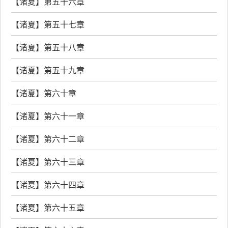
【诸夏】第五十六章
【诸夏】第五十七章
【诸夏】第五十八章
【诸夏】第五十九章
【诸夏】第六十章
【诸夏】第六十一章
【诸夏】第六十二章
【诸夏】第六十三章
【诸夏】第六十四章
【诸夏】第六十五章