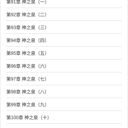
第91章 神之泉（一）
第92章 神之泉（二）
第93章 神之泉（三）
第94章 神之泉（四）
第95章 神之泉（五）
第96章 神之泉（六）
第97章 神之泉（七）
第98章 神之泉（八）
第99章 神之泉（九）
第100章 神之泉（十）