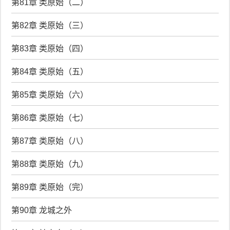
第81章 类原始（二）
第82章 类原始（三）
第83章 类原始（四）
第84章 类原始（五）
第85章 类原始（六）
第86章 类原始（七）
第87章 类原始（八）
第88章 类原始（九）
第89章 类原始（完）
第90章 龙城之外