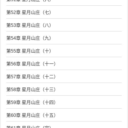
第52章 星月山庄（七）
第53章 星月山庄（八）
第54章 星月山庄（九）
第55章 星月山庄（十）
第56章 星月山庄（十一）
第57章 星月山庄（十二）
第58章 星月山庄（十三）
第59章 星月山庄（十四）
第60章 星月山庄（十五）