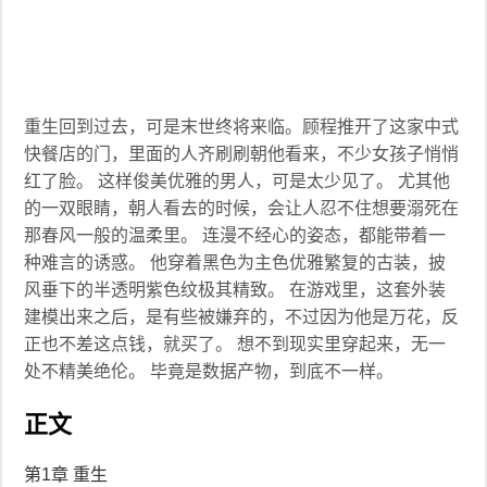
重生回到过去，可是末世终将来临。顾程推开了这家中式
快餐店的门，里面的人齐刷刷朝他看来，不少女孩子悄悄
红了脸。 这样俊美优雅的男人，可是太少见了。 尤其他
的一双眼睛，朝人看去的时候，会让人忍不住想要溺死在
那春风一般的温柔里。 连漫不经心的姿态，都能带着一
种难言的诱惑。 他穿着黑色为主色优雅繁复的古装，披
风垂下的半透明紫色纹极其精致。 在游戏里，这套外装
建模出来之后，是有些被嫌弃的，不过因为他是万花，反
正也不差这点钱，就买了。 想不到现实里穿起来，无一
处不精美绝伦。 毕竟是数据产物，到底不一样。
正文
第1章 重生