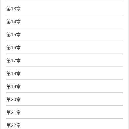
第13章
第14章
第15章
第16章
第17章
第18章
第19章
第20章
第21章
第22章