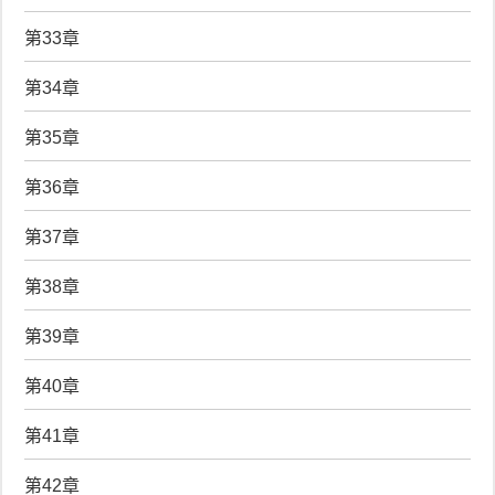
第33章
第34章
第35章
第36章
第37章
第38章
第39章
第40章
第41章
第42章