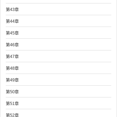
第43章
第44章
第45章
第46章
第47章
第48章
第49章
第50章
第51章
第52章