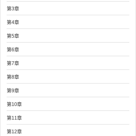
第3章
第4章
第5章
第6章
第7章
第8章
第9章
第10章
第11章
第12章