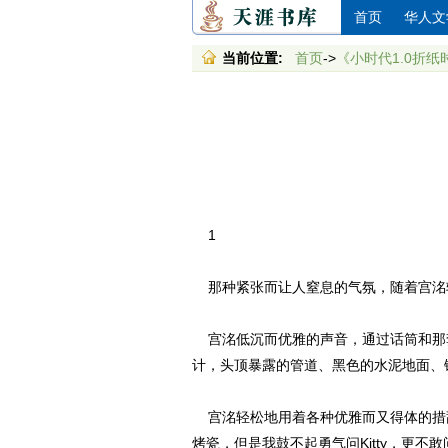
首页
华人文
当前位置:
首页
->
《小时代1.0折纸
1
那种紧张而让人窒息的气氛，随着宫洺转
宫洺低沉而优雅的声音，通过话筒和那
计，头顶暴露的管道、黑色的水泥地面、
宫洺轻松地用着各种优雅而又得体的措
烤瓷，但是我鼓不起勇气问Kitty，更