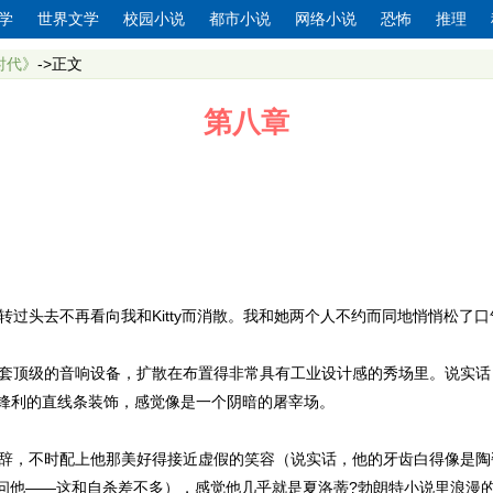
学
世界文学
校园小说
都市小说
网络小说
恐怖
推理
时代》
->正文
第八章
过头去不再看向我和Kitty而消散。我和她两个人不约而同地悄悄松了口
套顶级的音响设备，扩散在布置得非常具有工业设计感的秀场里。说实话
锋利的直线条装饰，感觉像是一个阴暗的屠宰场。
辞，不时配上他那美好得接近虚假的笑容（说实话，他的牙齿白得像是陶
不敢问他——这和自杀差不多），感觉他几乎就是夏洛蒂?勃朗特小说里浪