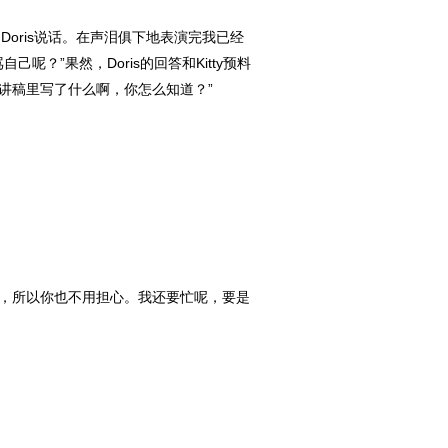
和Doris说话。在声泪俱下地表演完我已经
己呢？”果然，Doris的回答和Kitty预料
你演讲稿里写了什么啊，你怎么知道？”
情，所以你也不用担心。我还要忙呢，要是