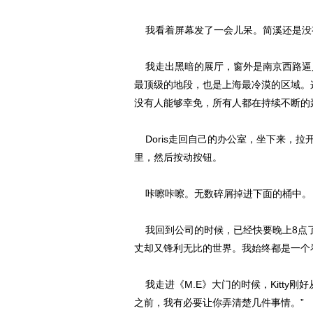
我看着屏幕发了一会儿呆。简溪还是没有
我走出黑暗的展厅，窗外是南京西路逼
最顶级的地段，也是上海最冷漠的区域。
没有人能够幸免，所有人都在持续不断的
Doris走回自己的办公室，坐下来，
里，然后按动按钮。
咔嚓咔嚓。无数碎屑掉进下面的桶中。
我回到公司的时候，已经快要晚上8点了
丈却又锋利无比的世界。我始终都是一个
我走进《M.E》大门的时候，Kitty
之前，我有必要让你弄清楚几件事情。”