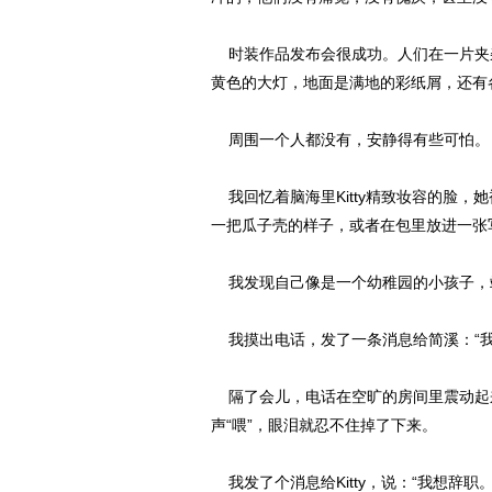
时装作品发布会很成功。人们在一片夹杂
黄色的大灯，地面是满地的彩纸屑，还有
周围一个人都没有，安静得有些可怕。
我回忆着脑海里Kitty精致妆容的脸
一把瓜子壳的样子，或者在包里放进一张
我发现自己像是一个幼稚园的小孩子，
我摸出电话，发了一条消息给简溪：“我
隔了会儿，电话在空旷的房间里震动起
声“喂”，眼泪就忍不住掉了下来。
我发了个消息给Kitty，说：“我想辞职