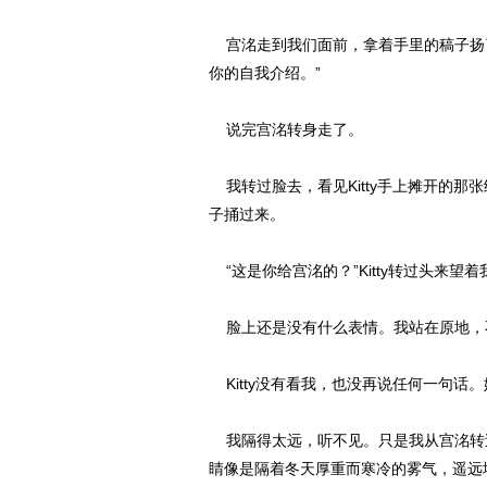
宫洺走到我们面前，拿着手里的稿子扬了扬，对我
你的自我介绍。”
说完宫洺转身走了。
我转过脸去，看见Kitty手上摊开的那张纸
子捅过来。
“这是你给宫洺的？”Kitty转过头来
脸上还是没有什么表情。我站在原地，
Kitty没有看我，也没再说任何一句
我隔得太远，听不见。只是我从宫洺转
睛像是隔着冬天厚重而寒冷的雾气，遥远地