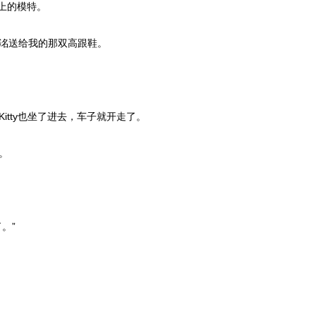
上的模特。
洺送给我的那双高跟鞋。
tty也坐了进去，车子就开走了。
。
。”