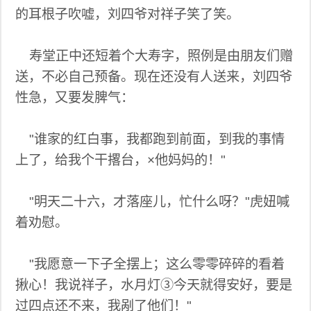
的耳根子吹嘘，刘四爷对祥子笑了笑。
寿堂正中还短着个大寿字，照例是由朋友们赠
送，不必自己预备。现在还没有人送来，刘四爷
性急，又要发脾气：
"谁家的红白事，我都跑到前面，到我的事情
上了，给我个干撂台，×他妈妈的！"
"明天二十六，才落座儿，忙什么呀？"虎妞喊
着劝慰。
"我愿意一下子全摆上；这么零零碎碎的看着
揪心！我说祥子，水月灯③今天就得安好，要是
过四点还不来，我剐了他们！"