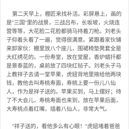
第二天早上，棚匠来找补活。彩屏悬上，画的
是"三国"里的战景，三战吕布，长坂坡，火烧连
营等等，大花脸二花脸都骑马持着刀枪。刘老头
子仰着头看了一遍，觉得很满意。紧跟着家伙铺
来卸家伙：棚里放八个座儿，围裙椅垫凳套全是
大红绣花的。一份寿堂，放在堂屋，香炉蜡扦都
是景泰蓝的，桌前放了四块红毡子。刘老头子马
上教祥子去请一堂苹果，虎妞背地里掖给他两块
钱，教他去叫寿桃寿面，寿桃上要一份儿八仙
人，作为是祥子送的。苹果买到，马上摆好；待
了不大会儿，寿桃寿面也来到，放在苹果后面，
大寿桃点着红嘴，插着八仙人，非常大气。
"祥子送的，看他多么有心眼！"虎妞堵着爸爸