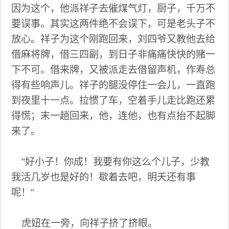
因为这个，他派祥子去催煤气灯，厨子，千万不
要误事。其实这两件绝不会误下，可是老头子不
放心。祥子为这个刚跑回来，刘四爷又教他去给
借麻将牌，借三四副，到日子非痛痛快快的赌一
下不可。借来牌，又被派走去借留声机，作寿总
得有些响声儿。祥子的腿没停住一会儿，一直跑
到夜里十一点。拉惯了车，空着手儿走比跑还累
得慌；末一趟回来，他，连他，也有点抬不起脚
来了。
"好小子！你成！我要有你这么个儿子，少教
我活几岁也是好的！歇着去吧，明天还有事
呢！"
虎妞在一旁，向祥子挤了挤眼。