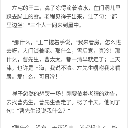
左宅的王二，鼻子冻得滴着清水，在门洞儿里
跺去脚上的雪。老程见祥子出来，让了句："都
里边坐！"三个人一同来到屋中。
"那什么，"王二搓着手说，"我来看房，怎么进
去呀，大门锁着呢。那什么，雪后寒，真冷！那
什么，曹先生，曹太太，都一清早就走了；上天
津，也许是上海，我说不清。左先生嘱咐我来看
房。那什么，可真冷！"
祥子忽然的想哭一场！刚要依着老程的劝告，
去找曹先生，曹先生会走了。楞了半天，他问了
句："曹先生没说我什么？"