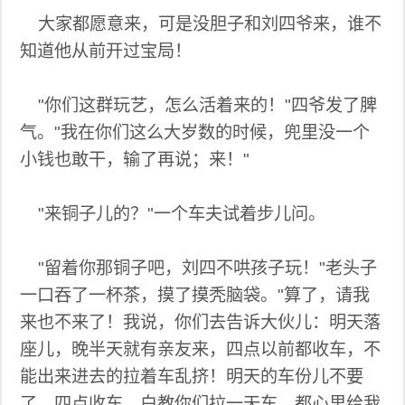
大家都愿意来，可是没胆子和刘四爷来，谁不
知道他从前开过宝局！
"你们这群玩艺，怎么活着来的！"四爷发了脾
气。"我在你们这么大岁数的时候，兜里没一个
小钱也敢干，输了再说；来！"
"来铜子儿的？"一个车夫试着步儿问。
"留着你那铜子吧，刘四不哄孩子玩！"老头子
一口吞了一杯茶，摸了摸秃脑袋。"算了，请我
来也不来了！我说，你们去告诉大伙儿：明天落
座儿，晚半天就有亲友来，四点以前都收车，不
能出来进去的拉着车乱挤！明天的车份儿不要
了，四点收车。白教你们拉一天车，都心里给我