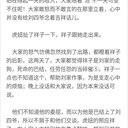
牺牲得起一天的收入，大家陪着"泡"④一天可受
不住呢！大家敢怒而不敢言的在那里立着，心中
并没有给刘四爷念着吉祥话儿。
虎妞扯了祥子一下，祥子跟她走出来。
大家的怒气仿佛忽然找到了出路，都瞪着祥子
的后影。这两天了，大家都觉得祥子是刘家的走
狗，死命的巴结，任劳任怨的当碎催⑤。祥子一
点也不知道这个，帮助刘家作事，为是支走心中
的烦恼；晚上没话和大家说，因为本来没话可
说。
他们不知道他的委屈，而以为他是巴结上了刘
四爷，所以不屑于和他们交谈。虎妞的照应祥