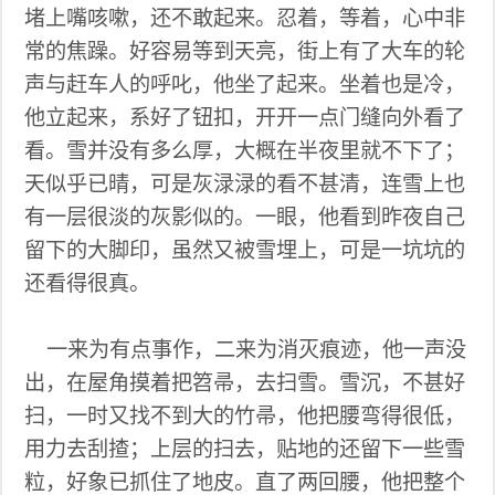
堵上嘴咳嗽，还不敢起来。忍着，等着，心中非
常的焦躁。好容易等到天亮，街上有了大车的轮
声与赶车人的呼叱，他坐了起来。坐着也是冷，
他立起来，系好了钮扣，开开一点门缝向外看了
看。雪并没有多么厚，大概在半夜里就不下了；
天似乎已晴，可是灰渌渌的看不甚清，连雪上也
有一层很淡的灰影似的。一眼，他看到昨夜自己
留下的大脚印，虽然又被雪埋上，可是一坑坑的
还看得很真。
一来为有点事作，二来为消灭痕迹，他一声没
出，在屋角摸着把笤帚，去扫雪。雪沉，不甚好
扫，一时又找不到大的竹帚，他把腰弯得很低，
用力去刮揸；上层的扫去，贴地的还留下一些雪
粒，好象已抓住了地皮。直了两回腰，他把整个