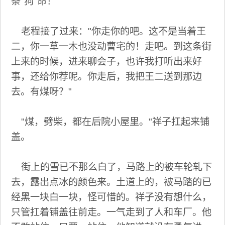
条"狗"命！
老程接了过来："你走你的吧。这不是当着王
二，你一草一木也没动曹宅的！走吧。到这条街
上来的时候，进来聊会子，也许我打听出来好
事，还给你荐呢。你走后，我把王二送到那边
去。有煤呀？"
"煤，劈柴，都在后院小屋里。"祥子扛起来铺
盖。
街上的雪已不那么白了，马路上的被车轮轧下
去，露出点冰的颜色来。土道上的，被马踏的已
经黑一块白一块，怪可惜的。祥子没有想什么，
只管扛着铺盖往前走。一气走到了人和车厂。他