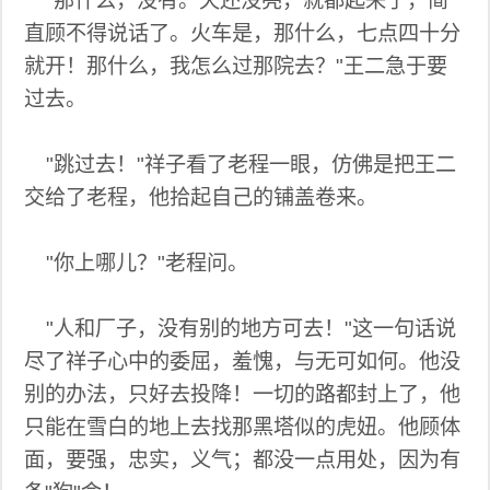
"那什么，没有。天还没亮，就都起来了，简
直顾不得说话了。火车是，那什么，七点四十分
就开！那什么，我怎么过那院去？"王二急于要
过去。
"跳过去！"祥子看了老程一眼，仿佛是把王二
交给了老程，他拾起自己的铺盖卷来。
"你上哪儿？"老程问。
"人和厂子，没有别的地方可去！"这一句话说
尽了祥子心中的委屈，羞愧，与无可如何。他没
别的办法，只好去投降！一切的路都封上了，他
只能在雪白的地上去找那黑塔似的虎妞。他顾体
面，要强，忠实，义气；都没一点用处，因为有