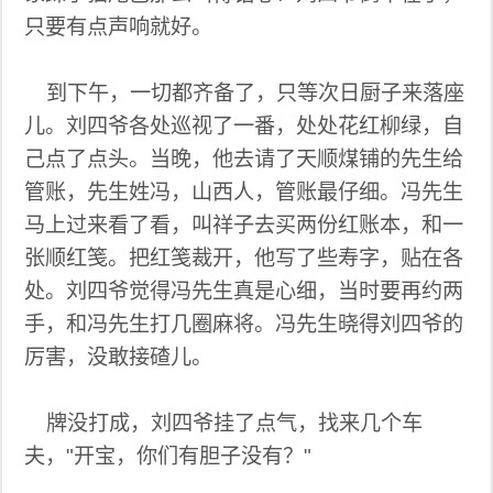
只要有点声响就好。
到下午，一切都齐备了，只等次日厨子来落座
儿。刘四爷各处巡视了一番，处处花红柳绿，自
己点了点头。当晚，他去请了天顺煤铺的先生给
管账，先生姓冯，山西人，管账最仔细。冯先生
马上过来看了看，叫祥子去买两份红账本，和一
张顺红笺。把红笺裁开，他写了些寿字，贴在各
处。刘四爷觉得冯先生真是心细，当时要再约两
手，和冯先生打几圈麻将。冯先生晓得刘四爷的
厉害，没敢接碴儿。
牌没打成，刘四爷挂了点气，找来几个车
夫，"开宝，你们有胆子没有？"