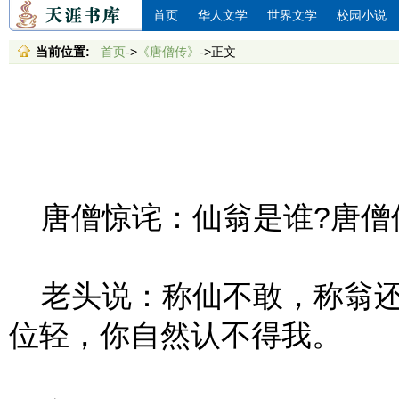
首页
华人文学
世界文学
校园小说
当前位置:
首页
->
《唐僧传》
->正文
唐僧惊诧：仙翁是谁?唐僧
老头说：称仙不敢，称翁还
位轻，你自然认不得我。