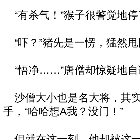
“有杀气！”猴子很警觉地停
“吓？”猪先是一愣，猛然甩
“悟净……”唐僧却惊疑地自
沙僧大小也是名大将，其实
手，“哈哈想A我？没门！”
但就在这一刻，他却被这一