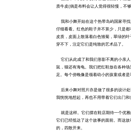
质牛皮(倘是布料会让人觉得很轻慢，不
我和小舞开始在这个热带岛屿国家寻找这
仔细看看。红色的鞋子并不算少，只是都
皮质，皮面上散落着白色雏菊，翠绿的叶
穿不下，注定它们是纯致的艺术品了。
它们从此成了和我们形影不离的小亲人
鼠，猫还有海龟。我们把红鞋放在各种场
足。每个傍晚像是领着幼小的孩童或者是
后来小舞对照片亦是做了很多的设计处
我恍恍地想起，再也不用带着它们出门和
就是这样。它们摆在鞋店期待一个优雅
它们已经抵达了这个故事的面前。而这故
的，四散开来。