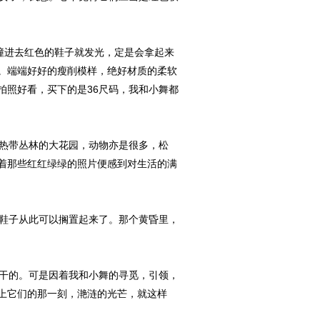
撞进去红色的鞋子就发光，定是会拿起来
。端端好好的瘦削模样，绝好材质的柔软
拍照好看，买下的是36尺码，我和小舞都
热带丛林的大花园，动物亦是很多，松
着那些红红绿绿的照片便感到对生活的满
鞋子从此可以搁置起来了。那个黄昏里，
干的。可是因着我和小舞的寻觅，引领，
上它们的那一刻，滟涟的光芒，就这样