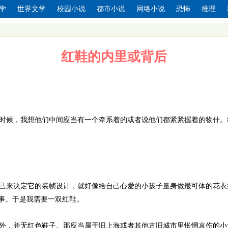
学
世界文学
校园小说
都市小说
网络小说
恐怖
推理
红鞋的内里或背后
时候，我想他们中间应当有一个牵系着的或者说他们都紧紧握着的物什。
己来决定它的装帧设计，就好像给自己心爱的小孩子量身做最可体的花衣
事。于是我需要一双红鞋。
外，并无红色鞋子。那应当属于旧上海或者其他古旧城市里怅惘哀伤的小