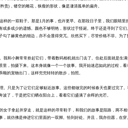
够矜贵)，镂空的雕花，狭瘦的形状，像是凄清孤单的扁舟。
样的一双鞋子。那是1月的事，也许更早。在那段日子里，我们眼睛里
有或多或少的遗憾。颜色不够明艳，形状过于怪诞。终于还是寻到了它们
子勾了赫黄色的细边，亦不会显得突兀。欣然买下，尽管价格不菲。为了
。我和小舞常常拎起它们，带着数码相机就出门去了。住处后面就是生满
景里，拍摄下来。这本身就像一个一个故事。我开始迷恋如此的过程，看
乖顺的宠物出门，这样兜兜转转的散步，拍照。
理。只是为了让它们足够贴近故事。这些都做完的时候春天也要过完了。
奔波了，于是把它们晒在阳台上，看着它们盛满了余晖的光芒。
的女子拿起并穿走，就是这样的寻常鞋子，和我们的故事是陌路，两不相
事，就仿佛是伸进它们里面的一双脚。恰到好处。并且，我亦但愿，在穿