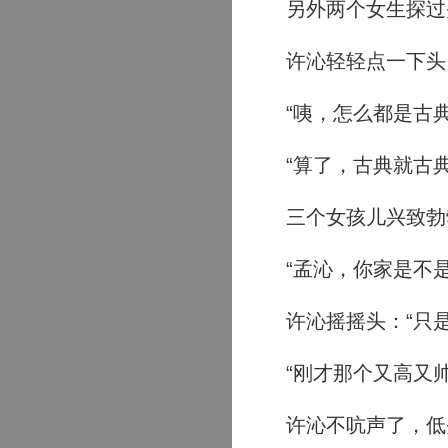
另外两个女生探过头
许沁轻轻点一下头
“咦，怎么都是古典
“算了，古典就古典
三个女孩儿兴致勃
“孟沁，你家是不是
许沁摇摇头：“只是
“刚才那个又高又帅
许沁不吭声了，低头