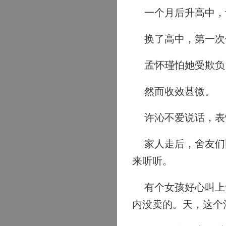
一个月后升高中，
换了高中，第一次住
孟怀瑾怕她受欺负，
然而收效甚微。
许沁不爱说话，表
家人走后，舍友们围
来听听。
有个女孩好心叫上许
内没卖的。天，这个