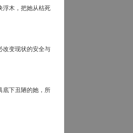
块浮木，把她从枯死
必改变现状的安全与
具底下丑陋的她，所