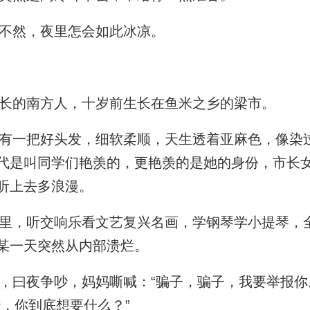
不然，夜里怎会如此冰凉。
长的南方人，十岁前生长在鱼米之乡的梁市。
一把好头发，细软柔顺，天生透着亚麻色，像染
代是叫同学们艳羡的，更艳羡的是她的身份，市长
听上去多浪漫。
，听交响乐看文艺复兴名画，学钢琴学小提琴，
某一天突然从内部溃烂。
曰夜争吵，妈妈嘶喊：“骗子，骗子，我要举报你
婚，你到底想要什么？”