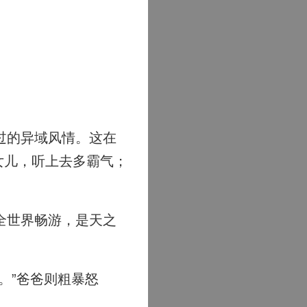
过的异域风情。这在
女儿，听上去多霸气；
全世界畅游，是天之
。”爸爸则粗暴怒