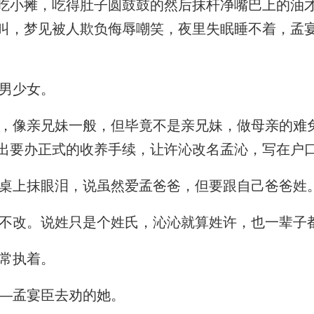
吃小摊，吃得肚子圆鼓鼓的然后抹杆净嘴巴上的油
叫，梦见被人欺负侮辱嘲笑，夜里失眠睡不着，孟
男少女。
像亲兄妹一般，但毕竟不是亲兄妹，做母亲的难
出要办正式的收养手续，让许沁改名孟沁，写在户
桌上抹眼泪，说虽然爱孟爸爸，但要跟自己爸爸姓
改。说姓只是个姓氏，沁沁就算姓许，也一辈子
常执着。
—孟宴臣去劝的她。