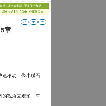
侠小说
|
合集专题
|
更多图书分类
|
历史专题
|
热门点击
|
作家作品集
小
中
大
5章
快速移动，像小磁石
阔的视角去观望，有