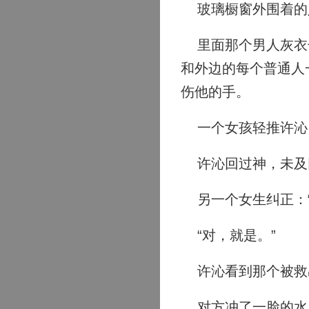
玻璃橱窗外围着的
里面那个男人灰衣长
和外边的每个普通人
伤他的手。
一个女孩轻推许沁：
许沁回过神，未及回
另一个女生纠正：“
“对，就是。”
许沁看到那个被救出
对方冲了一脸的水，