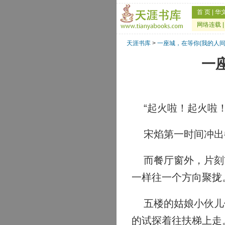
首 页
|
华
网络连载
天涯书库
>
一座城，在等你(我的人间
一
“起火啦！起火啦！
宋焰第一时间冲出
而餐厅窗外，片刻前
一样往一个方向聚拢
五楼的姑娘小伙儿们
的试探着往扶梯上走