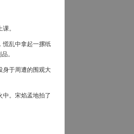
上课。
，慌乱中拿起一摞纸
制品。
投身于周遭的围观大
火中。宋焰孟地拍了