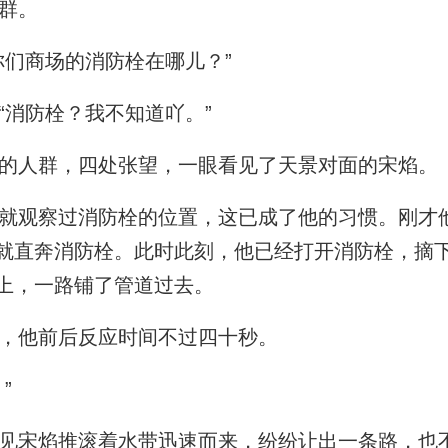
群。
们商场的消防栓在哪儿？”
消防栓？我不知道吖。”
的人群，四处张望，一眼看见了天景对面的宋焰。
观察过消防栓的位置，这已成了他的习惯。刚才
就直奔消防栓。此时此刻，他已经打开消防栓，摘
上，一路铺了管道过去。
，他前后反应时间不过四十秒。
”
宋焰推滚着水带迅速而来，纷纷让出一条路，也