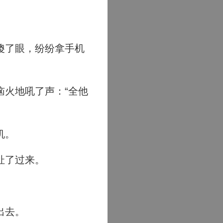
傻了眼，纷纷拿手机
火地吼了声：“全他
机。
扯了过来。
出去。