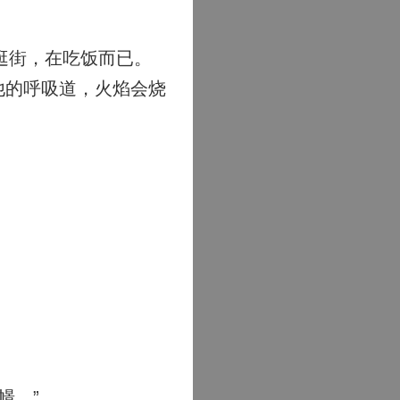
逛街，在吃饭而已。
他的呼吸道，火焰会烧
幜。”