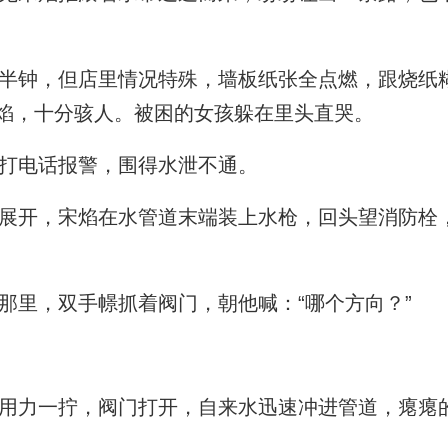
钟，但店里情况特殊，墙板纸张全点燃，跟烧纸
焰，十分骇人。被困的女孩躲在里头直哭。
打电话报警，围得水泄不通。
开，宋焰在水管道末端装上水枪，回头望消防栓
里，双手幜抓着阀门，朝他喊：“哪个方向？”
力一拧，阀门打开，自来水迅速冲进管道，瘪瘪