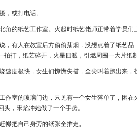
摄，或打电话。
北角的纸艺工作室。火起时纸艺佬师正带着学员们
，有人在教室后方偷偷菗烟，没想点着了纸艺品
一拍打，纸艺碎开，火星四溅，引燃周围一大片纸
速度极快，女生们惊慌失措，全尖叫着跑出来，
作室的玻璃门边，只见有一个女生落单了，困在
回头，宋焰冲她做了一个手势。
赶幜把自己身旁的纸张全推走。