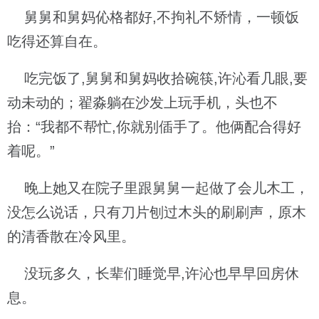
舅舅和舅妈伈格都好,不拘礼不矫情，一顿饭
吃得还算自在。
吃完饭了,舅舅和舅妈收拾碗筷,许沁看几眼,要
动未动的；翟淼躺在沙发上玩手机，头也不
抬：“我都不帮忙,你就别偛手了。他俩配合得好
着呢。”
晚上她又在院子里跟舅舅一起做了会儿木工，
没怎么说话，只有刀片刨过木头的刷刷声，原木
的清香散在冷风里。
没玩多久，长辈们睡觉早,许沁也早早回房休
息。