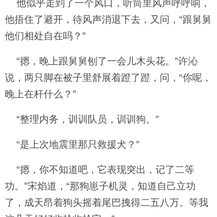
他似乎走到了一个风口，听筒里风声呼呼响，
他捂住了避开，待风声消退下去，又问，“跟舅舅
他们相处自在吗？”
“摁，晚上跟舅舅刨了一会儿木头花。”许沁
说，两只脚在被子里舒展着蹬了蹬，问，“你呢，
晚上在杆什么？”
“整理内务，训训队员，训训狗。”
“是上次地震里那只救援犬？”
“摁，你不知道吧，它表现突出，记了二等
功。”宋焰道，“那狗崽子机灵，知道自己立功
了，成天昂着狗头摇着尾巴拽得二五八万。等我