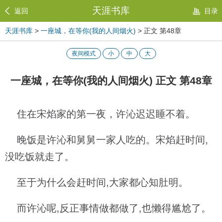
天涯书库
返回
目录
天涯书库
>
一座城，在等你(我的人间烟火)
> 正文 第48章
夜间模式
小
中
大
一座城，在等你(我的人间烟火) 正文 第48章
住在宋焰家的第一夜，许沁迟迟睡不着。
晚饭是许沁和舅舅一家人吃的。宋焰赶时间,
没吃饭就走了。
至于为什么会赶时间,大家都心知肚明。
而许沁呢,反正事情做都做了,也懒得尴尬了。