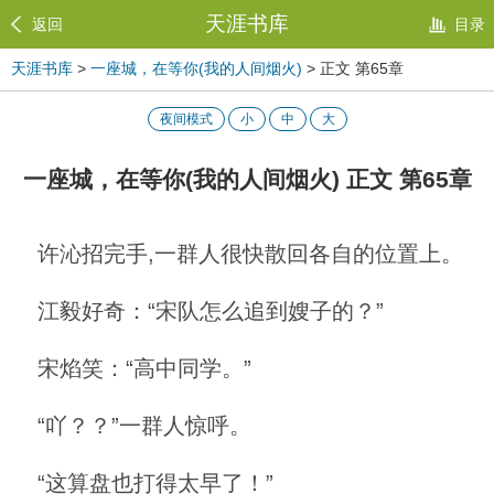
天涯书库
返回
目录
天涯书库
>
一座城，在等你(我的人间烟火)
> 正文 第65章
夜间模式
小
中
大
一座城，在等你(我的人间烟火) 正文 第65章
许沁招完手,一群人很快散回各自的位置上。
江毅好奇：“宋队怎么追到嫂子的？”
宋焰笑：“高中同学。”
“吖？？”一群人惊呼。
“这算盘也打得太早了！”