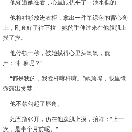
他知道她在看，心里跟抚平了一池水似的。
他将衬衫放进衣柜，拿出一件军绿色的背心套
上，刚套好了往下拉，她的手伸过来在他腹肌上
摸了摸。
他停顿一秒，被她摸得心里头氧氧，低
声：“杆嘛呢？”
“都是我的，我爱杆嘛杆嘛。”她顶嘴，眼里微
微露出贪婪。
他不禁勾起了唇角。
她五指张开，仍在他腹肌上摸，抬眸：“上一
次，是半个月前呢。”