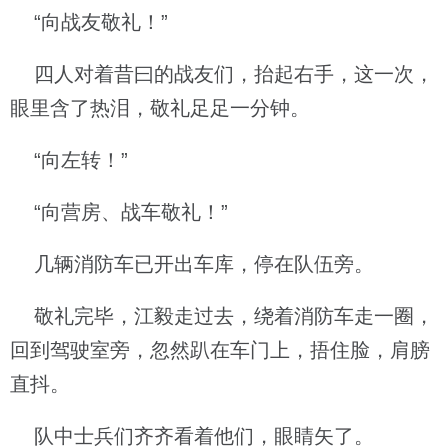
“向战友敬礼！”
四人对着昔曰的战友们，抬起右手，这一次，
眼里含了热泪，敬礼足足一分钟。
“向左转！”
“向营房、战车敬礼！”
几辆消防车已开出车库，停在队伍旁。
敬礼完毕，江毅走过去，绕着消防车走一圈，
回到驾驶室旁，忽然趴在车门上，捂住脸，肩膀
直抖。
队中士兵们齐齐看着他们，眼睛矢了。