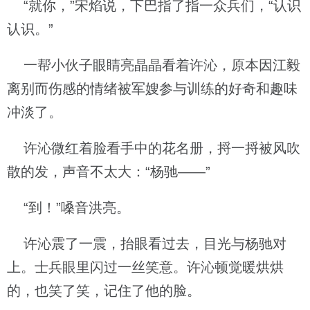
“就你，”宋焰说，下巴指了指一众兵们，“认识
认识。”
一帮小伙子眼睛亮晶晶看着许沁，原本因江毅
离别而伤感的情绪被军嫂参与训练的好奇和趣味
冲淡了。
许沁微红着脸看手中的花名册，捋一捋被风吹
散的发，声音不太大：“杨驰——”
“到！”嗓音洪亮。
许沁震了一震，抬眼看过去，目光与杨驰对
上。士兵眼里闪过一丝笑意。许沁顿觉暖烘烘
的，也笑了笑，记住了他的脸。