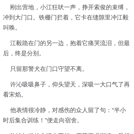
刚出营地，小江狂吠一声，挣开索俊的束缚，
冲到大门口。铁栅门拦着，它卡在缝隙里冲江毅
叫唤。
江毅跪在门的另一边，抱着它痛哭流泪，但最
后，终是分别。
只留那警犬在门口守望不离。
许沁吸吸鼻子，仰头望天，深吸一大口气了再
看宋焰。
他表情很冷静，对感伤的众人留了句：“半小
时后集合训练！”便走向宿舍。