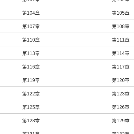
第104章
第105章
第107章
第108章
第110章
第111章
第113章
第114章
第116章
第117章
第119章
第120章
第122章
第123章
第125章
第126章
第128章
第129章