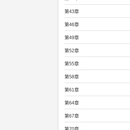
第43章
第46章
第49章
第52章
第55章
第58章
第61章
第64章
第67章
第70章