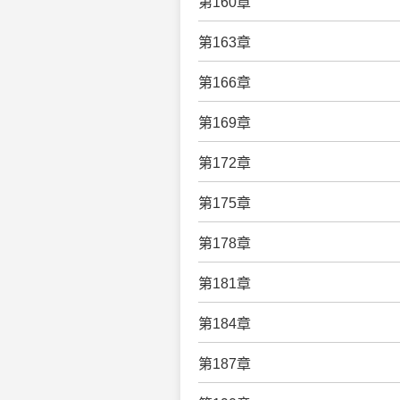
第160章
第163章
第166章
第169章
第172章
第175章
第178章
第181章
第184章
第187章