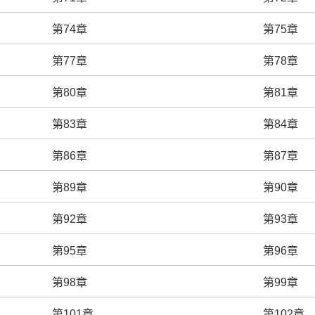
第74章
第75章
第77章
第78章
第80章
第81章
第83章
第84章
第86章
第87章
第89章
第90章
第92章
第93章
第95章
第96章
第98章
第99章
第101章
第102章