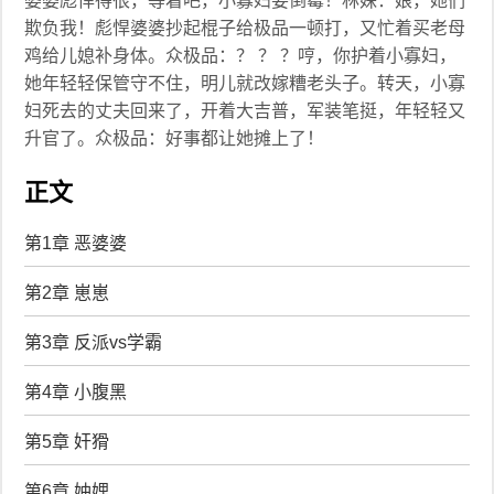
婆婆彪悍得很，等着吧，小寡妇要倒霉！林姝：娘，她们
欺负我！彪悍婆婆抄起棍子给极品一顿打，又忙着买老母
鸡给儿媳补身体。众极品：？ ？ ？哼，你护着小寡妇，
她年轻轻保管守不住，明儿就改嫁糟老头子。转天，小寡
妇死去的丈夫回来了，开着大吉普，军装笔挺，年轻轻又
升官了。众极品：好事都让她摊上了！
正文
第1章 恶婆婆
第2章 崽崽
第3章 反派vs学霸
第4章 小腹黑
第5章 奸猾
第6章 妯娌