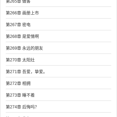
第265章 做客
第266章 画册上市
第267章 密电
第268章 是爱情啊
第269章 永远的朋友
第270章 太阳灶
第271章 吾爱，挚爱。
第272章 相拥
第273章 睡不着
第274章 后悔吗？