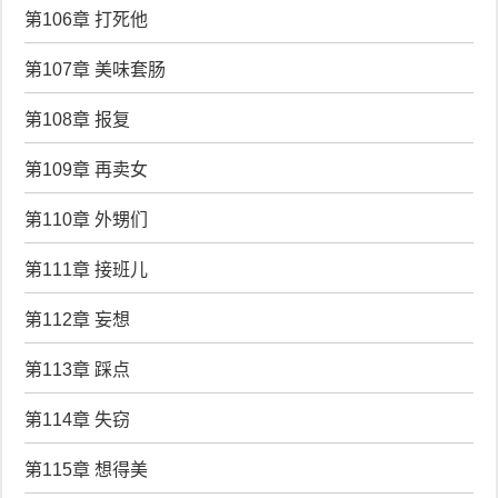
第106章 打死他
第107章 美味套肠
第108章 报复
第109章 再卖女
第110章 外甥们
第111章 接班儿
第112章 妄想
第113章 踩点
第114章 失窃
第115章 想得美