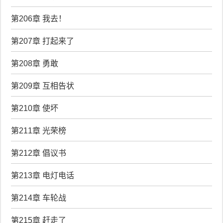
第206章 我去！
第207章 打起来了
第208章 勇敢
第209章 互相告状
第210章 使坏
第211章 光荣榜
第212章 倡议书
第213章 电灯电话
第214章 车轮战
第215章 赶走了