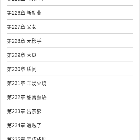
第226章 新副业
第227章 父女
第228章 无影手
第229章 大瓜
第230章 质问
第231章 羊汤火烧
第232章 甜言蜜语
第233章 告亲爹
第234章 遭贼了
第235章 弄巧成拙