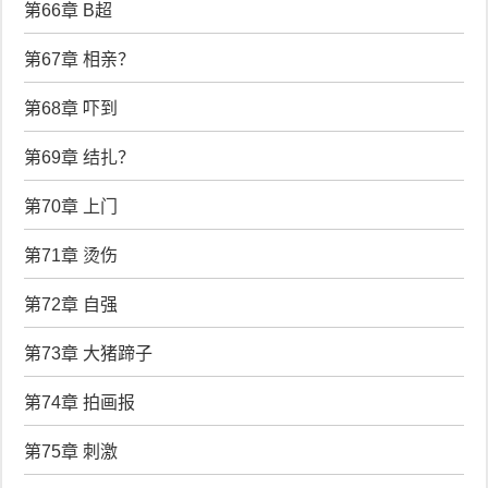
第66章 B超
第67章 相亲？
第68章 吓到
第69章 结扎？
第70章 上门
第71章 烫伤
第72章 自强
第73章 大猪蹄子
第74章 拍画报
第75章 刺激