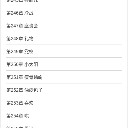
第245章 排面儿
第246章 冷战
第247章 座谈会
第248章 礼物
第249章 党校
第250章 小太阳
第251章 瘦骨嶙峋
第252章 油皮包子
第253章 喜欢
第254章 哄