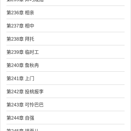
第236章 相亲
第237章 相中
第238章 拜托
第239章 临时工
第240章 詹秋冉
第241章 上门
第242章 投桃报李
第243章 可怜巴巴
第244章 自强