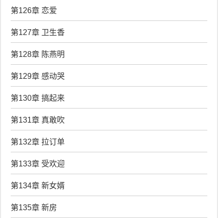
第126章 恋爱
第127章 卫生香
第128章 陈燕明
第129章 感动哭
第130章 搞起来
第131章 真敢吹
第132章 拉订单
第133章 受欢迎
第134章 新女婿
第135章 新房