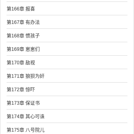
第166章 报喜
第167章 有办法
第168章 惯孩子
第169章 崽崽们
第170章 敌视
第171章 狼狈为奸
第172章 惊吓
第173章 保证书
第174章 其心可诛
第175章 八号院儿