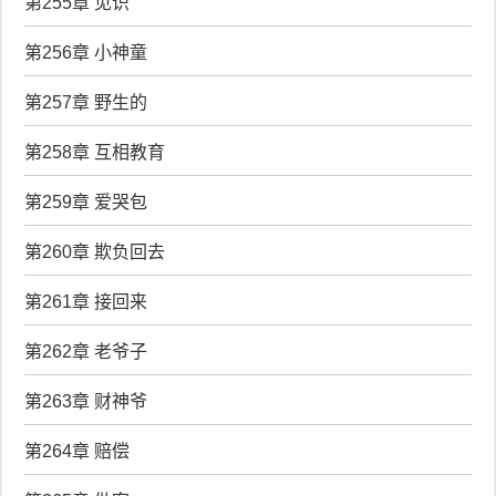
第255章 见识
第256章 小神童
第257章 野生的
第258章 互相教育
第259章 爱哭包
第260章 欺负回去
第261章 接回来
第262章 老爷子
第263章 财神爷
第264章 赔偿