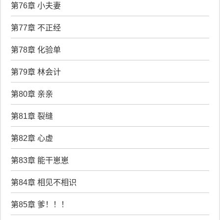
第76章 小夫妻
第77章 不正经
第78章 化验单
第79章 林会计
第80章 亲亲
第81章 裂缝
第82章 心虚
第83章 能干崽崽
第84章 相见不相识
第85章 爹！！！