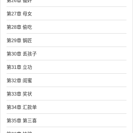
第26章 锄奸
第27章 母女
第28章 偷吃
第29章 锔匠
第30章 丢孩子
第31章 立功
第32章 闺蜜
第33章 奖状
第34章 汇款单
第35章 第三喜