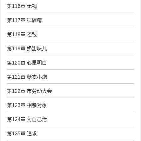
第116章 无视
第117章 狐貍精
第118章 还钱
第119章 奶甜味儿
第120章 心里明白
第121章 糖衣小炮
第122章 市劳动大会
第123章 相亲对象
第124章 为自己活
第125章 追求