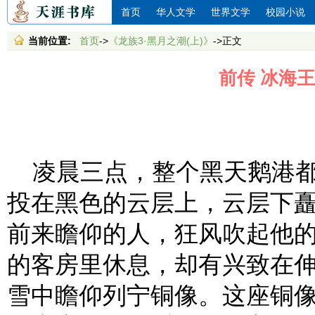
首页
华人文学
世界文学
校园小说
当前位置:
首页
->
《龙族3·黑月之潮(上)》
->正文
前传 冰海王
凌晨三点，整个黑天鹅港都
投在黑色的云层上，云层下
前来瞻仰的人，狂风吹起他
的客房里休息，却有兴致在
雪中瞻仰列宁铜像。这座铜