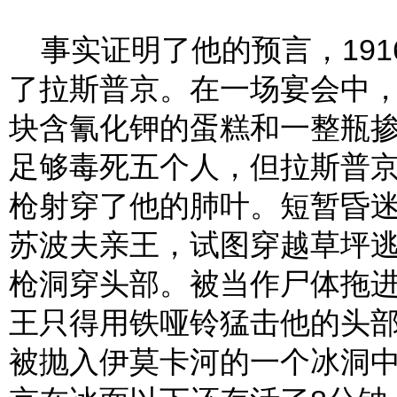
事实证明了他的预言，1916
了拉斯普京。在一场宴会中
块含氰化钾的蛋糕和一整瓶
足够毒死五个人，但拉斯普
枪射穿了他的肺叶。短暂昏
苏波夫亲王，试图穿越草坪
枪洞穿头部。被当作尸体拖
王只得用铁哑铃猛击他的头
被抛入伊莫卡河的一个冰洞