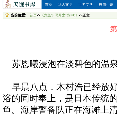
首页
华人文学
世界文学
校园小说
当前位置:
首页
->
《龙族3·黑月之潮(中)》
->正文
第
苏恩曦浸泡在淡碧色的温泉
早晨八点，木村浩已经放好
浴的同时奉上，是日本传统
鱼。海岸警备队正在海滩上