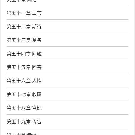
第五十一章 三言
第五十二章 期待
第五十三章 莫名
第五十四章 问题
第五十五章 回答
第五十六章 人情
第五十七章 收尾
第五十八章 宫妃
第五十九章 传告