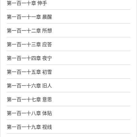
第一百一十章 伸手
第一百一十一章 晨醒
第一百一十二章 所想
第一百一十三章 应答
第一百一十四章 夜宁
第一百一十五章 初雪
第一百一十六章 旧人
第一百一十七章 意思
第一百一十八章 体贴
第一百一十九章 视线