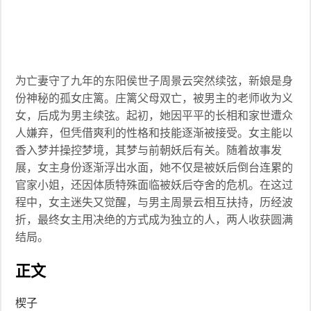
为亡妻守了九年的东阳侯世子周景云突然续弦，新娘是身
份神秘的孤女庄篱。庄篱父母双亡，被男主的老师收为义
女，后成为男主续弦。起初，她因平平的长相和家世遭众
人嫌弃，但凭借爽利的性格和技能逐渐被接受。女主能以
香入梦并操控梦境，其梦与前朝妖后有关。随着故事发
展，女主身份逐渐浮出水面，她不仅是被妖后倒台连累的
官家小姐，还因体质特殊面临被妖后夺舍的危机。在这过
程中，女主迷失又觉醒，与男主周景云相互扶持，历经波
折，最终女主用决绝的方式成为独立的人，两人收获圆满
结局。
正文
楔子