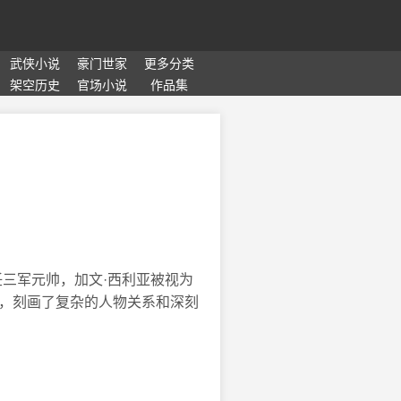
武侠小说
豪门世家
更多分类
架空历史
官场小说
作品集
三军元帅，加文·西利亚被视为
景，刻画了复杂的人物关系和深刻