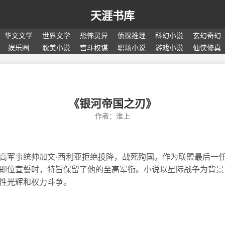
天涯书库
华文文学
世界文学
恐怖灵异
侦探推理
科幻小说
玄幻奇幻
娱乐圈
耽美小说
宫斗权谋
职场小说
游戏小说
仙侠修真
《银河帝国之刃》
作者：淮上
高军事统帅加文·西利亚拒绝投降，战死殉国。作为联盟最后一任
即位宣誓时，特旨保留了他的至高军衔。​小说以星际战争为背
性光辉和权力斗争。