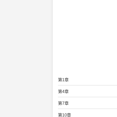
第1章
第4章
第7章
第10章