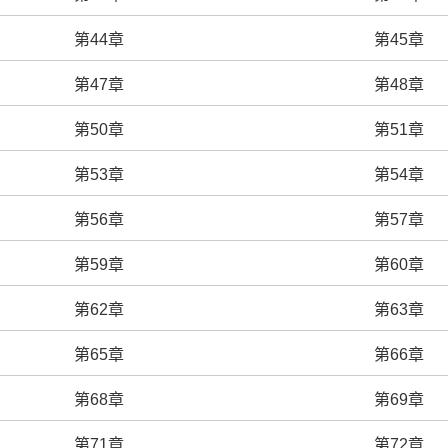
第44章
第45章
第47章
第48章
第50章
第51章
第53章
第54章
第56章
第57章
第59章
第60章
第62章
第63章
第65章
第66章
第68章
第69章
第71章
第72章