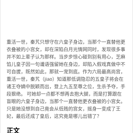
重活一世，秦艽只想守在六皇子身边，当那个一直替他更
衣叠被的小宫女，却在深陷白月光情网同时，发现很多事
并不如上辈子认为那样。当步步惊心碰到别有用心，芝麻
馅儿皇子因一句谶语强留她在身边，却陷入假戏真做中不
可自拔，既然如此，那就一宠到底。作为六局最高尚宫，
重活一世，秦艽（jiao）知道那低调隐忍的五皇子将会在
诸王夺嫡中脱颖而出，登上九五至尊之位，生杀予夺，手
段狠绝。 可她却一点都不想再去抱大腿，而是打算跟在
盲眼的六皇子身边，当那个一直替他更衣叠被的小宫女。
只是她没想到自己竟会从低贱的宫女，摇身一变成了王
妃，最后还成了皇后，这究竟是哪儿出错了？
正文