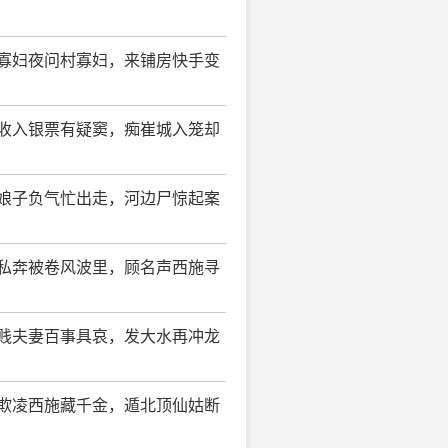
陆寡妇夜问村寡妇，来铺房快手变
查收入银票有疑窦，痴崔城入笼却
新娘子负气忙出走，河边尸惊起案
为私奔被卷风波里，顾名声西施寻
贫贱夫妻百事具哀，发大水再冲龙
被欺凌西施藏千金，遁北顶仙姑断