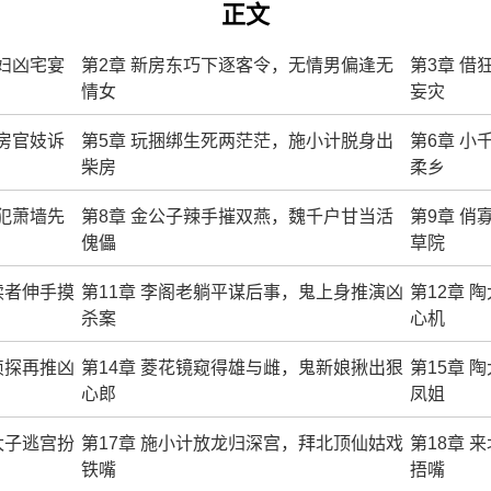
正文
妇凶宅宴
第2章 新房东巧下逐客令，无情男偏逢无
第3章 
情女
妄灾
房官妓诉
第5章 玩捆绑生死两茫茫，施小计脱身出
第6章 
柴房
柔乡
犯萧墙先
第8章 金公子辣手摧双燕，魏千户甘当活
第9章 
傀儡
草院
读者伸手摸
第11章 李阁老躺平谋后事，鬼上身推演凶
第12章 
杀案
心机
侦探再推凶
第14章 菱花镜窥得雄与雌，鬼新娘揪出狠
第15章 
心郎
凤姐
太子逃宫扮
第17章 施小计放龙归深宫，拜北顶仙姑戏
第18章 
铁嘴
捂嘴