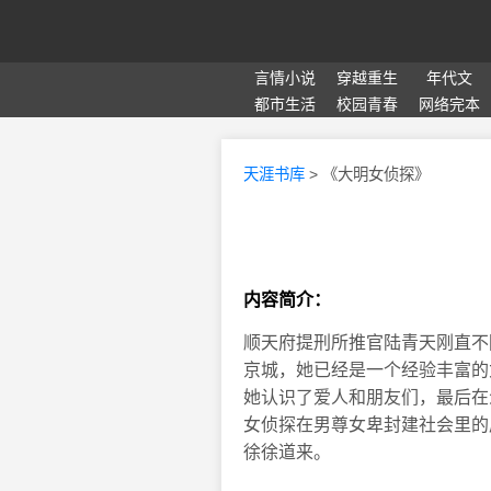
言情小说
穿越重生
年代文
都市生活
校园青春
网络完本
天涯书库
> 《大明女侦探》
内容简介：
顺天府提刑所推官陆青天刚直不
京城，她已经是一个经验丰富的
她认识了爱人和朋友们，最后在
女侦探在男尊女卑封建社会里的
徐徐道来。