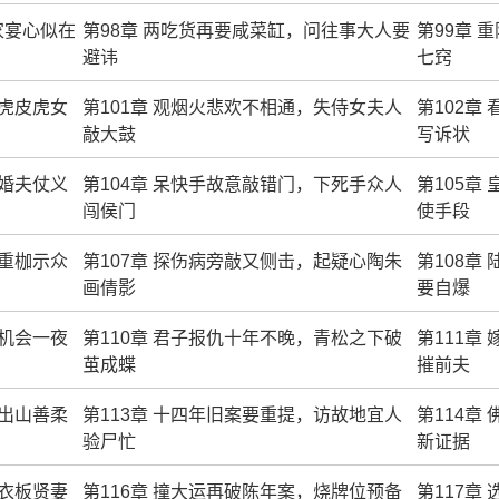
家宴心似在
第98章 两吃货再要咸菜缸，问往事大人要
第99章 
避讳
七窍
披虎皮虎女
第101章 观烟火悲欢不相通，失侍女夫人
第102章
敲大鼓
写诉状
未婚夫仗义
第104章 呆快手故意敲错门，下死手众人
第105章
闯侯门
使手段
戴重枷示众
第107章 探伤病旁敲又侧击，起疑心陶朱
第108章
画倩影
要自爆
得机会一夜
第110章 君子报仇十年不晚，青松之下破
第111章
茧成蝶
摧前夫
请出山善柔
第113章 十四年旧案要重提，访故地宜人
第114章
验尸忙
新证据
搓衣板贤妻
第116章 撞大运再破陈年案，烧牌位预备
第117章