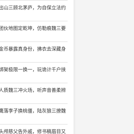
请出山三顾北茅庐，为自保立法约
找团伙地图定乾坤，仿勒痕魏三要
旧金币暴露真身份，拂衣去深藏身
遭绑架极限一换一，玩诡计千户挟
换人质魏三冲火场，听声音善柔辨
飞鹰落李子换桃僵，陆灰狼三撩魏
抛头颅慈父告外戚，修书稿眉目又