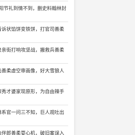
重阳节礼到情不到，删史料翰林封
 看诉状馅饼变铁饼，打官司善柔
 皇亲街打响攻坚战，搬救兵善柔
 陆善柔虚空审画像，好大雪狼人
 嫁秀才婆家现原形，为自由辣手
 佛系官一问三不知，巨人观吐出
 选伴郎善柔耍心机，破旧案误入