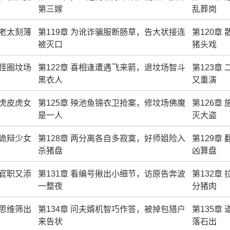
第三嫁
乱葬岗
严老太刻薄
第119章 为讹诈骗服断肠草，告大状接连
第120章
被灭口
猪头戏
出怪圈坟场
第122章 喜相逢遭遇飞来箭，退坟场智斗
第123章
黑衣人
又重演
披虎皮虎女
第125章 殃池鱼锦衣卫抢案，修坟场佛魔
第126章
是一人
灭大盗
耍诡辩少女
第128章 两分离各自多寂寞，好师姐险入
第129章
杀猪盘
凶算盘
选官职又添
第131章 看编号揪出小细节，访原告奔波
第132章
一整夜
分猪肉
换思维筛出
第134章 问夫婿机智巧作答，被掉包猎户
第135章
来告状
落石出