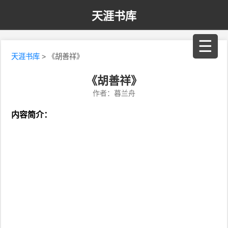
天涯书库
☰
天涯书库
> 《胡善祥》
《胡善祥》
作者：暮兰舟
内容简介：