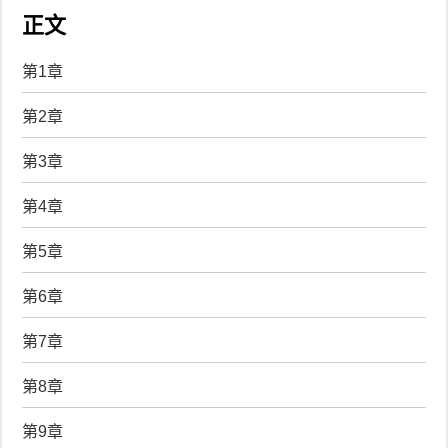
正文
第1章
第2章
第3章
第4章
第5章
第6章
第7章
第8章
第9章