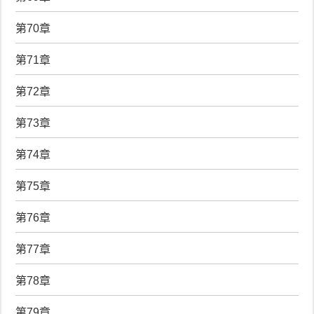
第70章
第71章
第72章
第73章
第74章
第75章
第76章
第77章
第78章
第79章