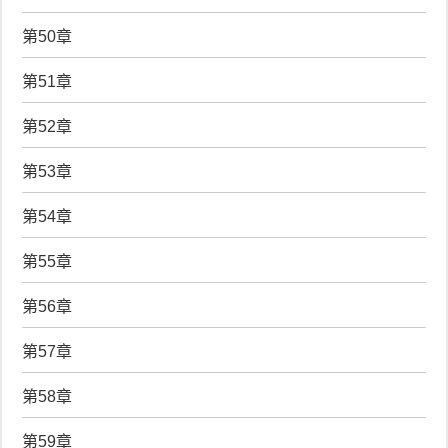
第50章
第51章
第52章
第53章
第54章
第55章
第56章
第57章
第58章
第59章