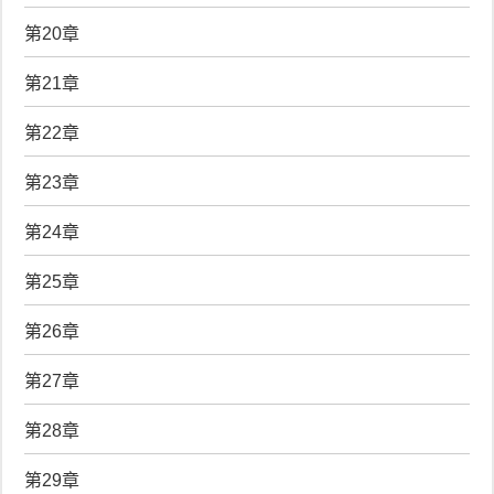
第20章
第21章
第22章
第23章
第24章
第25章
第26章
第27章
第28章
第29章