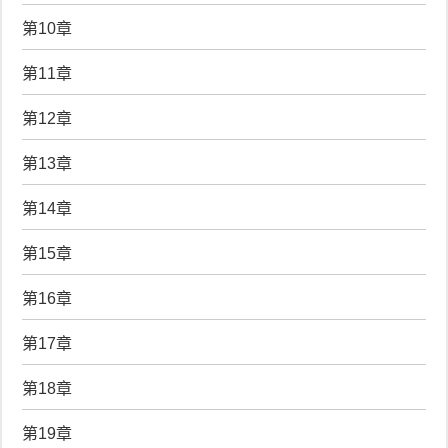
第10章
第11章
第12章
第13章
第14章
第15章
第16章
第17章
第18章
第19章