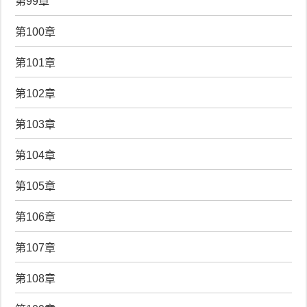
第99章
第100章
第101章
第102章
第103章
第104章
第105章
第106章
第107章
第108章