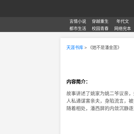
言情小说
穿越重生
年代文
都市生活
校园青春
网络完本
天涯书库
> 《她不是潘金莲》
内容简介：
故事讲述了姚家为姚二爷议亲，
人私通谋害亲夫，身陷流言，被
随着相处，潘西屏的内敛沉静逐