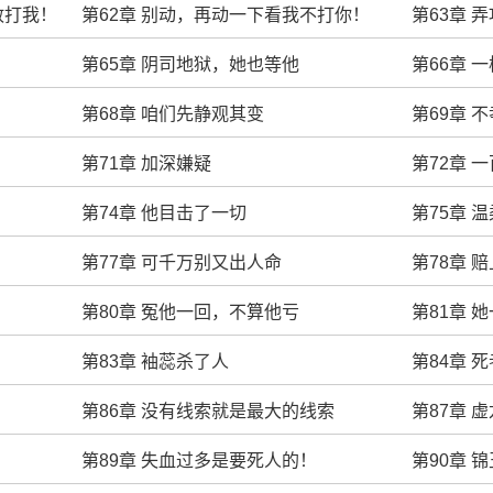
敢打我！
第62章 别动，再动一下看我不打你！
第63章 
第65章 阴司地狱，她也等他
第66章 
第68章 咱们先静观其变
第69章 
第71章 加深嫌疑
第72章 
第74章 他目击了一切
第75章 
第77章 可千万别又出人命
第78章 
第80章 冤他一回，不算他亏
第81章 
第83章 袖蕊杀了人
第84章 
第86章 没有线索就是最大的线索
第87章 
第89章 失血过多是要死人的！
第90章 