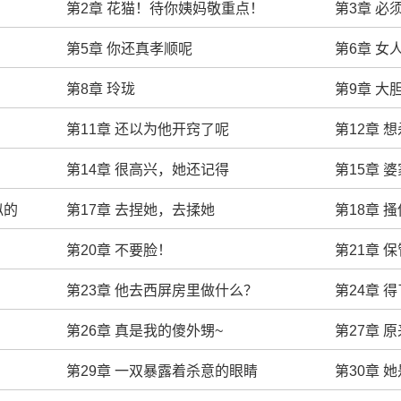
第2章 花猫！待你姨妈敬重点！
第3章 必
！
第5章 你还真孝顺呢
第6章 
第8章 玲珑
第9章 大
！
第11章 还以为他开窍了呢
第12章 
第14章 很高兴，她还记得
第15章 
似的
第17章 去捏她，去揉她
第18章 
第20章 不要脸！
第21章 
？
第23章 他去西屏房里做什么？
第24章 
第26章 真是我的傻外甥~
第27章 
第29章 一双暴露着杀意的眼睛
第30章 