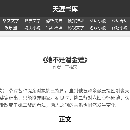
天涯书库
华文文学
世界文学
恐怖灵异
侦探推理
科幻小说
玄幻奇幻
娱乐圈
耽美小说
宫斗权谋
影视文学
游戏小说
官场小说
《她不是潘金莲》
作者：再枯荣
姚二爷对各种提亲对象挑三拣四，直到他被母亲派去接回刚丧夫
婆家赶出，只能投奔娘家。初见时，姚二爷对六姨心怀鄙薄，认
渐改变了姚二爷的看法，两人之间的关系也悄然发生变化。
正文