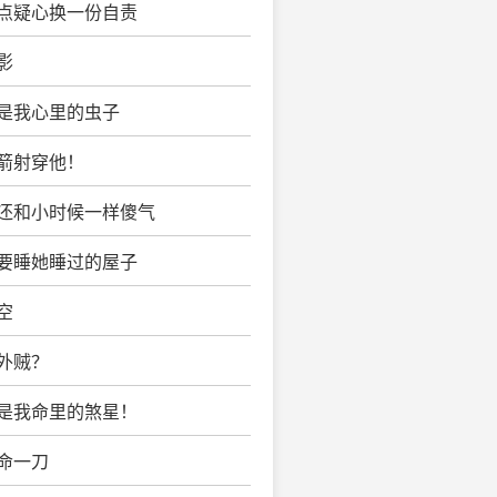
一点疑心换一份自责
影
你是我心里的虫子
一箭射穿他！
你还和小时候一样傻气
他要睡她睡过的屋子
空
是外贼？
你是我命里的煞星！
致命一刀