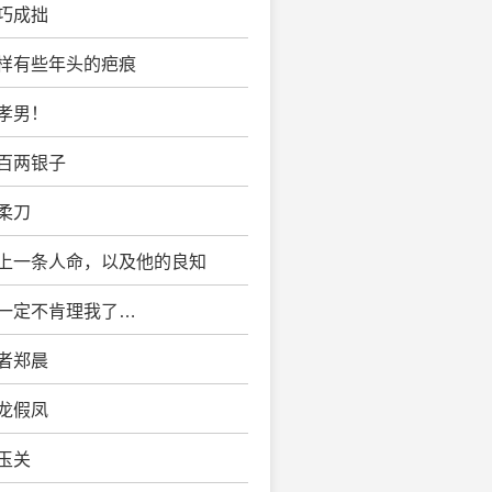
弄巧成拙
一样有些年头的疤痕
不孝男！
一百两银子
温柔刀
赔上一条人命，以及他的良知
她一定不肯理我了…
死者郑晨
虚龙假凤
锦玉关